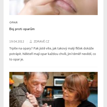
OPAR
Boj proti oparům
19.04.2012
ZDRAVĚ.CZ
Trpíte na opary? Pak jistě víte, jak takový malý flíček dokáže
potrápit. Někteří mají opar každou chvíli, jiní téměř nevědí, co
to opar je.