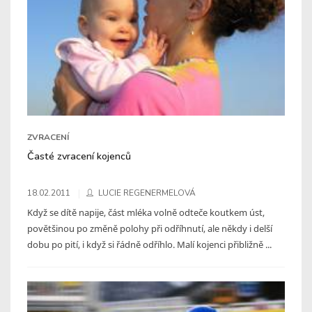
ZVRACENÍ
Časté zvracení kojenců
18.02.2011
LUCIE REGENERMELOVÁ
Když se dítě napije, část mléka volně odteče koutkem úst,
povětšinou po změně polohy při odříhnutí, ale někdy i delší
dobu po pití, i když si řádně odříhlo. Malí kojenci přibližně ...