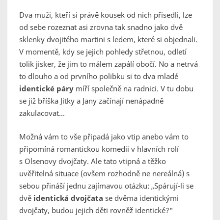
Dva muži, kteří si právě kousek od nich přisedli, lze
od sebe rozeznat asi zrovna tak snadno jako dvě
sklenky dvojitého martini s ledem, které si objednali.
V momentě, kdy se jejich pohledy střetnou, odletí
tolik jisker, že jim to málem zapálí obočí. No a netrvá
to dlouho a od prvního polibku si to dva mladé
identické páry
míří společně na radnici. V tu dobu
se již bříška Jitky a Jany začínají nenápadně
zakulacovat...
Možná vám to vše připadá jako vtip anebo vám to
připomíná romantickou komedii v hlavních rolí
s Olsenovy dvojčaty. Ale tato vtipná a těžko
uvěřitelná situace (ovšem rozhodně ne nereálná) s
sebou přináší jednu zajímavou otázku: „Spárují-li se
dvě
identická dvojčata
se dvěma identickými
dvojčaty, budou jejich děti rovněž identické?"