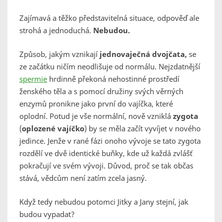
Zajímavá a těžko představitelná situace, odpověď ale
strohá a jednoduchá.
Nebudou.
Způsob, jakým vznikají
jednovaječná dvojčata,
se
ze začátku ničím neodlišuje od normálu. Nejzdatnější
spermie
hrdinně překoná nehostinné prostředí
ženského těla a s pomocí družiny svých věrných
enzymů pronikne jako první do vajíčka, které
oplodní. Potud je vše normální, nově vzniklá
zygota
(
oplozené vajíčko
) by se měla začít vyvíjet v nového
jedince. Jenže v rané fázi onoho vývoje se tato zygota
rozdělí ve dvě identické buňky, kde už každá zvlášť
pokračují ve svém vývoji. Důvod, proč se tak občas
stává, vědcům není zatím zcela jasný.
Když tedy nebudou potomci Jitky a Jany stejní, jak
budou vypadat?