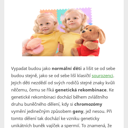
Vypadat budou jako
normální děti
a lišit se od sebe
budou stejně, jako se od sebe liší klasičtí
sourozenci
.
Jejich děti nezdědí od svých rodičů stejné znaky kvůli
něčemu, čemu se říká
genetická rekombinace
. Ke
genetické rekombinaci dochází během zvláštního
druhu buněčného dělení, kdy si
chromozómy
vymění jedinečným způsobem
geny
, jež nesou. Při
tomto dělení tak dochází ke vzniku geneticky
unikátních buněk vajíček a spermií. To znamená, že