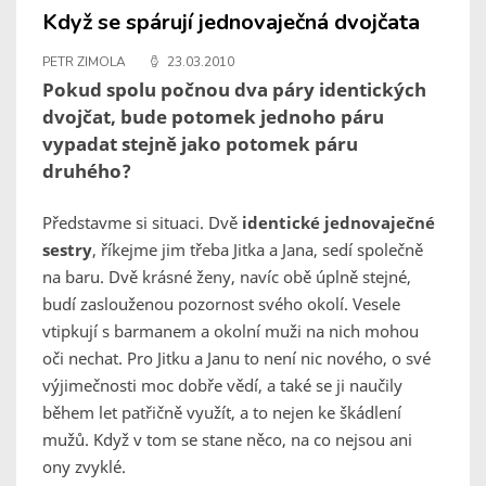
Když se spárují jednovaječná dvojčata
PETR ZIMOLA
23.03.2010
Pokud spolu počnou dva páry identických
dvojčat, bude potomek jednoho páru
vypadat stejně jako potomek páru
druhého?
Představme si situaci. Dvě
identické jednovaječné
sestry
, říkejme jim třeba Jitka a Jana, sedí společně
na baru. Dvě krásné ženy, navíc obě úplně stejné,
budí zaslouženou pozornost svého okolí. Vesele
vtipkují s barmanem a okolní muži na nich mohou
oči nechat. Pro Jitku a Janu to není nic nového, o své
výjimečnosti moc dobře vědí, a také se ji naučily
během let patřičně využít, a to nejen ke škádlení
mužů. Když v tom se stane něco, na co nejsou ani
ony zvyklé.