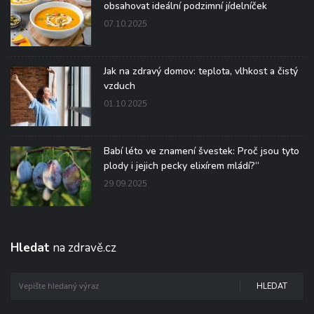
obsahovat ideální podzimní jídelníček
07.10.2025
Jak na zdravý domov: teplota, vlhkost a čistý
vzduch
01.10.2025
Babí léto ve znamení švestek: Proč jsou tyto
plody i jejich pecky elixírem mládí?“
29.09.2025
Hledat
na zdravě.cz
HLEDAT