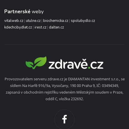
Partnerské
weby
vitalweb.cz
|
utulne.cz
|
biochemicka.cz
|
spolubydlo.cz
kdechcibydlet.cz
|
irest.cz
|
dalten.cz
Provozovatelem serveru zdrave.cz je DIAMANTAN investment s.r.o., se
sídlem Na Harfě 916/9a, Vysočany, 190 00 Praha 9, IČ: 03494349,
zapsaná v obchodním rejstříku vedeném Městským soudem v Praze,
oddíl C, vložka 232692.