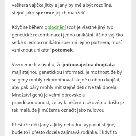
veškerá vajíčka Jitky a Jany by měla být rozdílná,
stejně jako
spermie
jejich manželů.
Když se během
oplodnění
(což je vlastně jiný typ
genetické rekombinace) jedno unikátní Jitčino vajíčko
setká s jednou unikátní spermií jejího partnera, musí
vzniknout unikátní
potomek
.
Vezmeme-li v úvahu, že
jednovaječná dvojčata
mají stejnou genetickou informaci, je možnost, že by
se geny mohly rekombinovat stejně u obou dvojčat,
aby pak páry mohly mít stejné děti? Ne tak docela.
Množství genů je velmi obrovské a
pravděpodobnost, že by k něčemu takovému došlo je
tak malá, že ji můžeme označit jako nulovou.
Přestože děti Jany a Jitky nebudou vypadat stejně,
bude to i přesto docela zajímavá rodinka. I když to