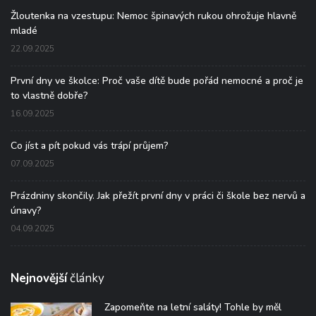
Žloutenka na vzestupu: Nemoc špinavých rukou ohrožuje hlavně
mladé
22.09.2025
První dny ve školce: Proč vaše dítě bude pořád nemocné a proč je
to vlastně dobře?
16.09.2025
Co jíst a pít pokud vás trápí průjem?
07.09.2025
Prázdniny skončily. Jak přežít první dny v práci či škole bez nervů a
únavy?
04.09.2025
Nejnovější
články
Zapomeňte na letní saláty! Tohle by měl