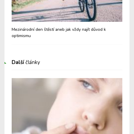
Mezinárodní den štěstí aneb jak vždy najít důvod k
Mez
optimismu
rel
Další
články