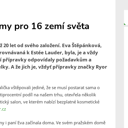
émy pro 16 zemí světa
již 20 let od svého založení. Eva Štěpánková,
ovnávaná k Estée Lauder, byla, je a vždy
ejí přípravky odpovídaly požadavkům a
lky. A že jich je, vždyť přípravky značky Ryor
ička vštěpovali jediné, že se musí postarat sama o
ětiprocentní podíl na našem trhu, otevřela několik
ický salon, ve kterém nabízí bezplatné kosmetické
.cz
rmy i paní Eva začínala doma. Ve svém pražském domě