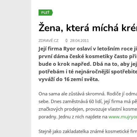
PLEŤ
Žena, která míchá kr
ZDRAVĚ.CZ
28.04.2011
Její firma Ryor oslaví v letošním roce 
první dáma české kosmetiky často přir
bude o krok napřed. Dbá na to, aby j
potřebám i té nejnáročnější spotřebite
vyváží do 16 zemí světa.
Ona sama ale zůstává skromná. Rodiče jí odmal
sebe. Dnes zaměstnává 60 lidí, její firma má p
značkových prodejen, provozuje vlastní kosmet
poradny. Jednu z nich najdete na
www.mujryor
Stejně jako zakladatelka známé kosmetické fi