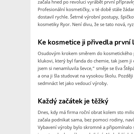
začala hned po revoluci vyrábět první příprav
Profesionální kosmetičky, v té době stále žád
dostavil rychle. Šetrné výrobní postupy, špičk
kosmetiky Ryor. Není divu, že se tato nová, ry
Ke kosmetice ji přivedla první 
Osudovým krokem směrem do kosmetického prů
klukovi, který byl fanda do chemie, tak jsem ji 
jsem si nenamluvila ševce,“ směje se Eva Štěpán
a ona ji šla studovat na vysokou školu. Pozděj
sedmnáct let jako vedoucí výroby.
Každý začátek je těžký
Dnes, kdy má firma roční obrat kolem sto mil
začala podnikat sama, bez pomoci rodiny, nav
Vybavení výroby bylo skromné a připomínalo s