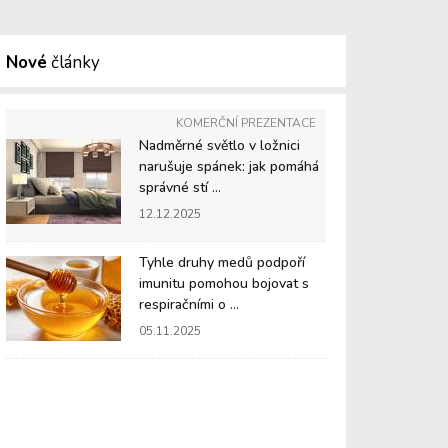
Nové
články
KOMERČNÍ PREZENTACE
Nadměrné světlo v ložnici
narušuje spánek: jak pomáhá
správné stí ...
12.12.2025
Tyhle druhy medů podpoří
imunitu pomohou bojovat s
respiračními o ...
05.11.2025