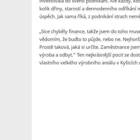
investovala do svého podnikání. Ale každý, kdo 
kolik dřiny, starostí a dennodenního odříkání m
úspěch. Jak sama říká, z podnikání strach nemě
„Sice chyběly finance, takže jsem do toho mus
vědomím, že buďto to půjde, nebo ne. Nejhorší j
Prostě taková, jaká si určíte. Zaměstnance jsem 
výroba a odbyt." Ten nejkrásnější pocit se dos
vlastního velkého výrobního areálu v Kyšicích 