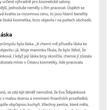
ky určené výhradně pro kosmetické salony.
anější, jednoduše neměly s čím pracovat. Úspěch se
ová kvalita za rozumnou cenu, to jsou hlavní benefity
ze česká kosmetika, brzo objevila i na pultech obchodů.
láska
myslu byla láska. „K chemii mě přivedla láska ke
objevila i já. Moje maminka říkala, že bylo štěstí, že
ková. I když její láska brzy skončila, chemie jí zůstala
i dostala místo v Ústavu kosmetiky, kde pracovala
ionů, se zdá být téměř nemožné, že Eva Štěpánková
íc s malou dcerou a minimem finančních prostředků.
píše obyčejnou kuchyň. Všechny peníze, které měla,