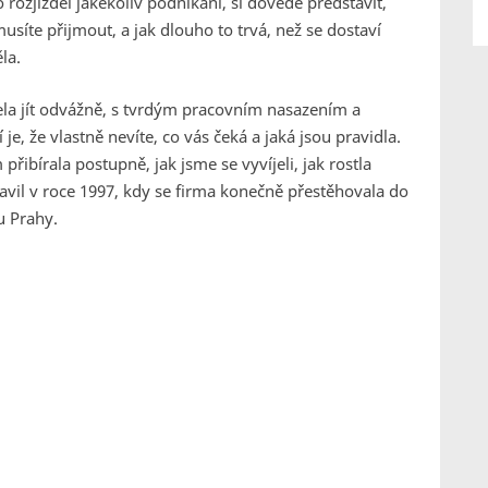
rozjížděl jakékoliv podnikání, si dovede představit,
usíte přijmout, a jak dlouho to trvá, než se dostaví
la.
ela jít odvážně, s tvrdým pracovním nasazením a
e, že vlastně nevíte, co vás čeká a jaká jsou pravidla.
přibírala postupně, jak jsme se vyvíjeli, jak rostla
tavil v roce 1997, kdy se firma konečně přestěhovala do
u Prahy.