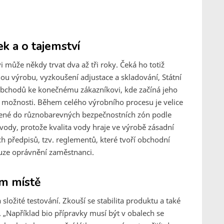
ek a o tajemství
 může někdy trvat dva až tři roky. Čeká ho totiž
ou výrobu, vyzkoušení adjustace a skladování, Státní
 obchodů ke konečnému zákazníkovi, kde začíná jeho
í možnosti. Během celého výrobního procesu je velice
lené do různobarevných bezpečnostních zón podle
vody, protože kvalita vody hraje ve výrobě zásadní
h předpisů, tzv. reglementů, které tvoří obchodní
ouze oprávnění zaměstnanci.
ím místě
ložité testování. Zkouší se stabilita produktu a také
 „Například bio přípravky musí být v obalech se