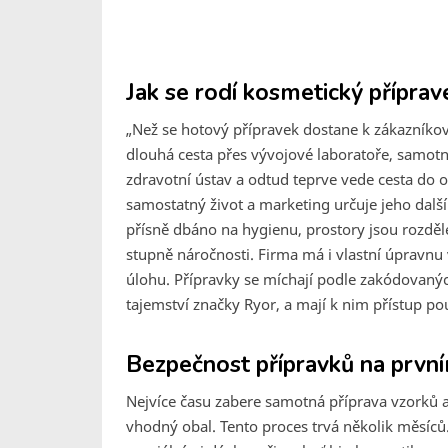
Jak se rodí kosmetický příprav
„Než se hotový přípravek dostane k zákazníkovi
dlouhá cesta přes vývojové laboratoře, samotn
zdravotní ústav a odtud teprve vede cesta do
samostatný život a marketing určuje jeho dalš
přísně dbáno na hygienu, prostory jsou rozdě
stupně náročnosti. Firma má i vlastní úpravnu 
úlohu. Přípravky se míchají podle zakódovanýc
tajemství značky Ryor, a mají k nim přístup p
Bezpečnost přípravků na prvn
Nejvíce času zabere samotná příprava vzorků a s
vhodný obal. Tento proces trvá několik měsíců.