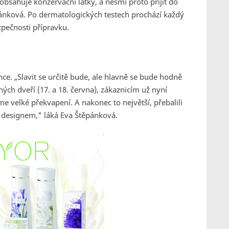
bsahuje konzervační látky, a nesmí proto přijít do
pánková. Po dermatologických testech prochází každý
pečnosti přípravku.
ence. „Slavit se určitě bude, ale hlavně se bude hodně
ch dveří (17. a 18. června), zákaznicím už nyní
me velké překvapení. A nakonec to největší, přebalili
 designem," láká Eva Štěpánková.