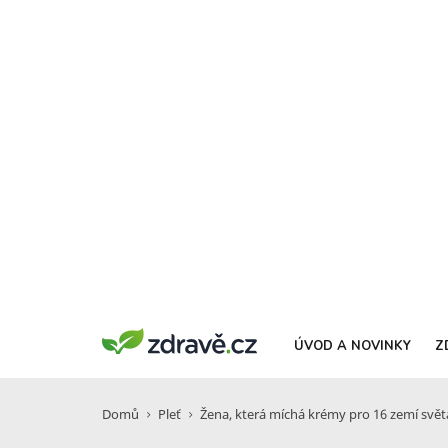
ÚVOD A NOVINKY
Z
Domů
Pleť
Žena, která míchá krémy pro 16 zemí svět