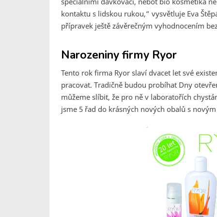
speciálními dávkovači, neboť bio kosmetika neo
kontaktu s lidskou rukou,“ vysvětluje Eva Ště
přípravek ještě závěrečným vyhodnocením bez
Narozeniny firmy Ryor
Tento rok firma Ryor slaví dvacet let své exist
pracovat. Tradičně budou probíhat Dny otevřený
můžeme slíbit, že pro ně v laboratořích chystá
jsme 5 řad do krásných nových obalů s novým