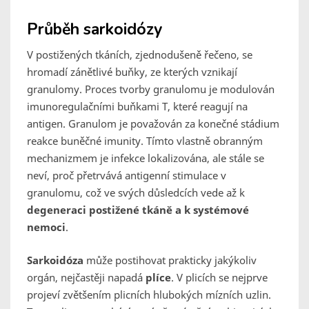
Průběh sarkoidózy
V postižených tkáních, zjednodušeně řečeno, se
hromadí zánětlivé buňky, ze kterých vznikají
granulomy. Proces tvorby granulomu je modulován
imunoregulačními buňkami T, které reagují na
antigen. Granulom je považován za konečné stádium
reakce buněčné imunity. Tímto vlastně obranným
mechanizmem je infekce lokalizována, ale stále se
neví, proč přetrvává antigenní stimulace v
granulomu, což ve svých důsledcích vede až k
degeneraci postižené tkáně a k systémové
nemoci
.
Sarkoidóza
může postihovat prakticky jakýkoliv
orgán, nejčastěji napadá
plíce
. V plicích se nejprve
projeví zvětšením plicních hlubokých mízních uzlin.