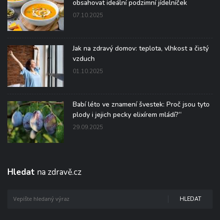
obsahovat ideální podzimní jídelníček
07.10.2025
Jak na zdravý domov: teplota, vlhkost a čistý
vzduch
01.10.2025
Babí léto ve znamení švestek: Proč jsou tyto
plody i jejich pecky elixírem mládí?“
29.09.2025
Hledat
na zdravě.cz
HLEDAT