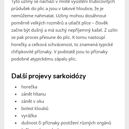
Tyto uzliny se nachází v místě vyústění trubicovitých
průdušek do plic a jsou v takové hloubce, že je
nemůžeme nahmatat. Uzliny mohou dosáhnout
poměrně velkých rozměrů a utlačit plíce – člověk
začne být dušný a má suchý nepříjemný kašel. Z uzlin
se pak proces přesune do plic. K tomu nastoupí
horečky a celková schvácenost, to znamená typické
chřipkovité příznaky. V podstatě jsou to příznaky
podobné atypickému zápalu plic.
Další projevy sarkoidózy
horečka
zánět hltanu
zánět v oku
bolest kloubů
vyrážka
dušnost či příznaky postižení různých orgánů