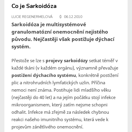
Co je Sarkoidóza
LUCIE REGENERMELOVÁ
06.12.2010
Sarkoidóza je multisystémové
granulomatózní onemocnění nejistého
původu. Nejčastěji však postižuje dýchací
systém.
Přestože se lze s
projevy sarkoidózy
setkat téměř v
každé tkáni (v každém orgánu), významně převažuje
postižení dýchacího systému
, konkrétně postižení
plic a nitrohrudních lymfatických uzlin. Příčina
nemoci není známa. Postihuje lidi mladšího věku
(nejčastěji do 40 let) a na jejím počátku stojí infekce
mikroorganismem, který zatím nejsme schopni
odhalit. Infekce má zřejmě za následek chybnou
reakci našeho imunitního systému, která vede k
projevům zánětlivého onemocnění.