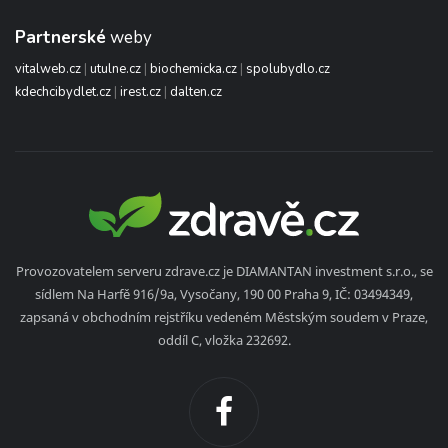
Partnerské
weby
vitalweb.cz
|
utulne.cz
|
biochemicka.cz
|
spolubydlo.cz
kdechcibydlet.cz
|
irest.cz
|
dalten.cz
Provozovatelem serveru zdrave.cz je DIAMANTAN investment s.r.o., se
sídlem Na Harfě 916/9a, Vysočany, 190 00 Praha 9, IČ: 03494349,
zapsaná v obchodním rejstříku vedeném Městským soudem v Praze,
oddíl C, vložka 232692.