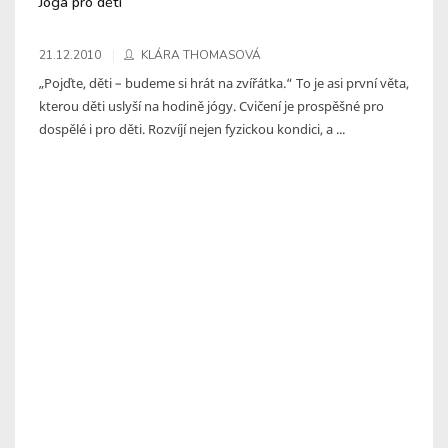
Jóga pro děti
21.12.2010
KLÁRA THOMASOVÁ
„Pojďte, děti – budeme si hrát na zvířátka.“ To je asi první věta,
kterou děti uslyší na hodině jógy. Cvičení je prospěšné pro
dospělé i pro děti. Rozvíjí nejen fyzickou kondici, a ...