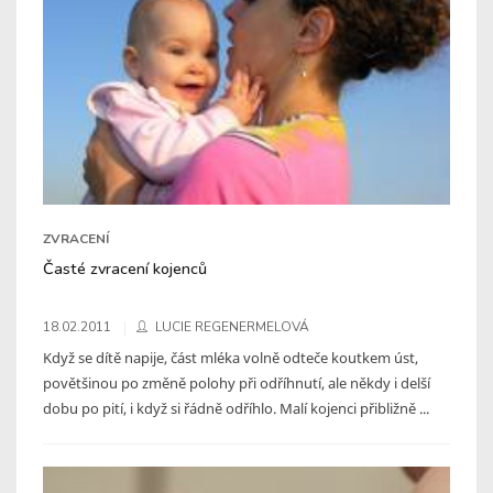
ZVRACENÍ
Časté zvracení kojenců
18.02.2011
LUCIE REGENERMELOVÁ
Když se dítě napije, část mléka volně odteče koutkem úst,
povětšinou po změně polohy při odříhnutí, ale někdy i delší
dobu po pití, i když si řádně odříhlo. Malí kojenci přibližně ...