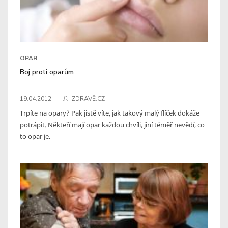
OPAR
Boj proti oparům
19.04.2012
ZDRAVĚ.CZ
Trpíte na opary? Pak jistě víte, jak takový malý flíček dokáže
potrápit. Někteří mají opar každou chvíli, jiní téměř nevědí, co
to opar je.