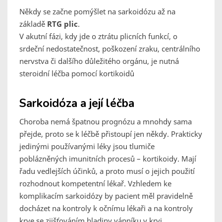
Někdy se začne pomýšlet na sarkoidózu až na
základě
RTG plic
.
V akutní fázi, kdy jde o ztrátu plicních funkcí, o
srdeční nedostatečnost, poškození zraku, centrálního
nervstva či dalšího důležitého orgánu, je nutná
steroidní léčba pomocí kortikoidů
Sarkoidóza a její léčba
Choroba nemá špatnou prognózu a mnohdy sama
přejde, proto se k léčbě přistoupí jen někdy. Prakticky
jedinými používanými léky jsou tlumiče
poblázněných imunitních procesů – kortikoidy. Mají
řadu vedlejších účinků, a proto musí o jejich použití
rozhodnout kompetentní lékař. Vzhledem ke
komplikacím sarkoidózy by pacient měl pravidelně
docházet na kontroly k očnímu lékaři a na kontroly
krve se zjišťováním hladiny vápníku v krvi.