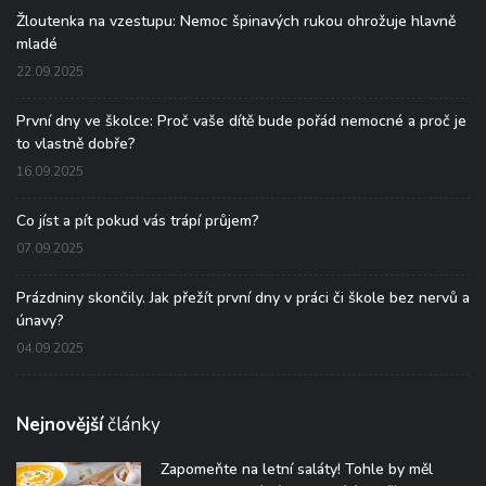
Žloutenka na vzestupu: Nemoc špinavých rukou ohrožuje hlavně
mladé
22.09.2025
První dny ve školce: Proč vaše dítě bude pořád nemocné a proč je
to vlastně dobře?
16.09.2025
Co jíst a pít pokud vás trápí průjem?
07.09.2025
Prázdniny skončily. Jak přežít první dny v práci či škole bez nervů a
únavy?
04.09.2025
Nejnovější
články
Zapomeňte na letní saláty! Tohle by měl