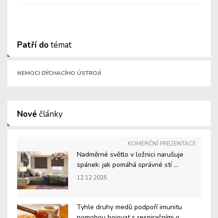
Patří do
témat
NEMOCI DÝCHACÍHO ÚSTROJÍ
Nové
články
KOMERČNÍ PREZENTACE
Nadměrné světlo v ložnici narušuje
spánek: jak pomáhá správné stí ...
12.12.2025
Tyhle druhy medů podpoří imunitu
pomohou bojovat s respiračními o ...