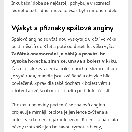
Inkubační doba se nejčastěji pohybuje v rozmezí
jednoho až tří dnů, může to však být i mnohem déle.
Výskyt a příznaky spálové angíny
Spálová angína se většinou vyskytuje u dětí ve věku
od 3 měsíců do 3 let a poté od deseti let věku výše.
Začátek onemocnění je náhlý a provází ho
vysoká horečka, zimnice, únava a bolest v krku.
Časté je také zvracení a bolesti břicha. Sliznice hltanu
je sytě rudá, mandle jsou zvětšené a obvykle bíle
povlečené. Zpravidla také dochází k bolestivému
zduření a zvětšení mízních uzlin pod dolní čelistí.
Zhruba u poloviny pacientů se spálová angína
projevuje mírněji, teplota je jen lehce zvýšená a
bolest v krku není nijak intenzivní. Kojenci a batolata
někdy trpí spíše jen hnisavou rýmou s hleny,