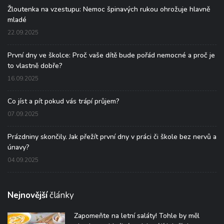
Žloutenka na vzestupu: Nemoc špinavých rukou ohrožuje hlavně
mladé
22.09.2025
První dny ve školce: Proč vaše dítě bude pořád nemocné a proč je
to vlastně dobře?
16.09.2025
Co jíst a pít pokud vás trápí průjem?
07.09.2025
Prázdniny skončily. Jak přežít první dny v práci či škole bez nervů a
únavy?
04.09.2025
Nejnovější
články
Zapomeňte na letní saláty! Tohle by měl