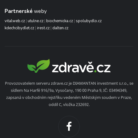
Partnerské
weby
vitalweb.cz
|
utulne.cz
|
biochemicka.cz
|
spolubydlo.cz
kdechcibydlet.cz
|
irest.cz
|
dalten.cz
Provozovatelem serveru zdrave.cz je DIAMANTAN investment s.r.o., se
sídlem Na Harfě 916/9a, Vysočany, 190 00 Praha 9, IČ: 03494349,
zapsaná v obchodním rejstříku vedeném Městským soudem v Praze,
oddíl C, vložka 232692.