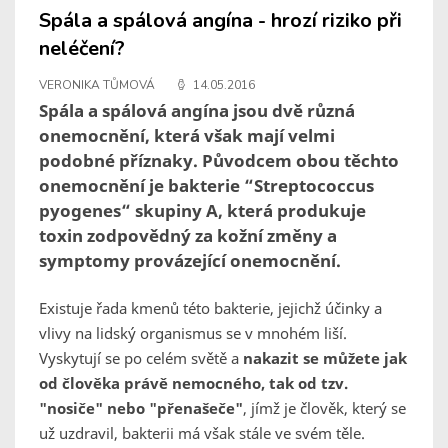
Spála a spálová angína - hrozí riziko při
neléčení?
VERONIKA TŮMOVÁ
14.05.2016
Spála a spálová angína jsou dvě různá
onemocnění, která však mají velmi
podobné příznaky. Původcem obou těchto
onemocnění je bakterie “Streptococcus
pyogenes“ skupiny A, která produkuje
toxin zodpovědný za kožní změny a
symptomy provázející onemocnění.
Existuje řada kmenů této bakterie, jejichž účinky a
vlivy na lidský organismus se v mnohém liší.
Vyskytují se po celém světě a
nakazit se můžete jak
od člověka právě nemocného, tak od tzv.
"nosiče" nebo "přenašeče"
, jímž je člověk, který se
už uzdravil, bakterii má však stále ve svém těle.