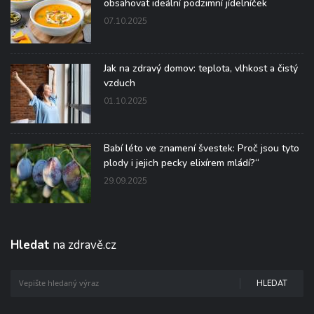
obsahovat ideální podzimní jídelníček
07.10.2025
Jak na zdravý domov: teplota, vlhkost a čistý
vzduch
01.10.2025
Babí léto ve znamení švestek: Proč jsou tyto
plody i jejich pecky elixírem mládí?“
29.09.2025
Hledat
na zdravě.cz
HLEDAT