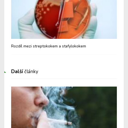
Rozdíl mezi streptokokem a stafylokokem
Spá
Další
články