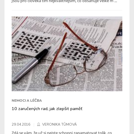
Jsou pro člověka tím nejkvalitnějším, co obsahuje velké m ...
NEMOCI A LÉČBA
10 zaručených rad, jak zlepšit paměť
29.04.2016
VERONIKA TŮMOVÁ
Zdá se vám, že už si nejste schopni zapamatovat tolik, co