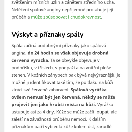
zvětšením mízních uzlin a zánětem středního ucha.
Neléčení spálové angíny nepříjemně protahuje její
průběh a
může způsobovat i chudokrevnost
.
Výskyt a příznaky spály
Spála začíná podobnými příznaky jako spálová
angína,
do 24 hodin se však objevuje drobná
červená vyrážka
. Ta se obvykle objevuje v
podbřišku, v tříslech, v podpaží a na vnitřní ploše
stehen. V kožních záhybech pak bývá nejvýraznější. Je
možné ji identifikovat také tím, že po tlaku na kůži
ztrácí své červené zabarvení.
Spálová vyrážka
ovšem nemusí být jen červená, někdy se může
projevit jen jako hrubší místa na kůži.
Vyrážka
ustupuje asi za 4 dny. Kůže se může začít loupat, ale
záleží na závažnosti průběhu nemoci. K dalším
příznakům patří vybledlá kůže kolem úst, zarudlé