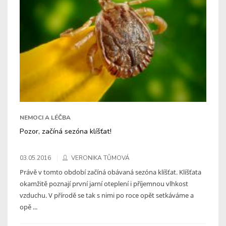
NEMOCI A LÉČBA
Pozor, začíná sezóna klíšťat!
03.05.2016
VERONIKA TŮMOVÁ
Právě v tomto období začíná obávaná sezóna klíšťat. Klíšťata
okamžitě poznají první jarní oteplení i příjemnou vlhkost
vzduchu. V přírodě se tak s nimi po roce opět setkáváme a
opě ...