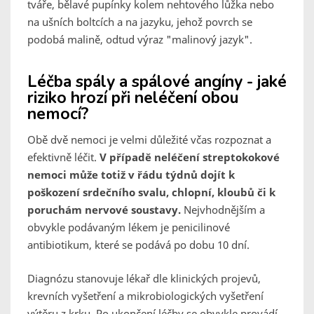
tváře, bělavé pupínky kolem nehtového lůžka nebo
na ušních boltcích a na jazyku, jehož povrch se
podobá malině, odtud výraz "malinový jazyk".
Léčba spály a spálové angíny - jaké
riziko hrozí při neléčení obou
nemocí?
Obě dvě nemoci je velmi důležité včas rozpoznat a
efektivně léčit.
V případě neléčení streptokokové
nemoci může totiž v řádu týdnů dojít k
poškození srdečního svalu, chlopní, kloubů či k
poruchám nervové soustavy.
Nejvhodnějším a
obvykle podávaným lékem je penicilinové
antibiotikum, které se podává po dobu 10 dní.
Diagnózu stanovuje lékař dle klinických projevů,
krevních vyšetření a mikrobiologických vyšetření
výtěru z krku. Po ukončení léčby se obvykle provádí