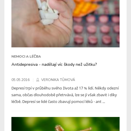
NEMOCI A LÉČBA
Antidepresiva - nadělají víc škody než užitku?
05.05.2016
VERONIKA TŮMOVÁ
Depresí trpí v průběhu svého života až 17 % lidí. Někdy odezní
sama, občas dlouhodobě přetrvává, lze se jí však zbavit i díky
léčbě. Depresí se lidé často zbavují pomocí léků - ant ...