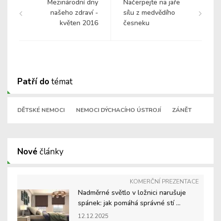
Mezinárodní dny
Načerpejte na jaře
našeho zdraví -
sílu z medvědího
květen 2016
česneku
Patří do
témat
DĚTSKÉ NEMOCI
NEMOCI DÝCHACÍHO ÚSTROJÍ
ZÁNĚT
Nové
články
KOMERČNÍ PREZENTACE
Nadměrné světlo v ložnici narušuje
spánek: jak pomáhá správné stí ...
12.12.2025