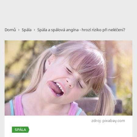
Domů
Spála
Spála a spálová angína - hrozí riziko při neléčení?
zdroj: pixabay.com
SPÁLA