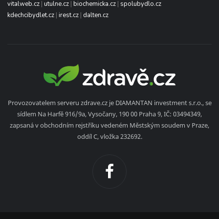
vitalweb.cz
|
utulne.cz
|
biochemicka.cz
|
spolubydlo.cz
kdechcibydlet.cz
|
irest.cz
|
dalten.cz
Provozovatelem serveru zdrave.cz je DIAMANTAN investment s.r.o., se
sídlem Na Harfě 916/9a, Vysočany, 190 00 Praha 9, IČ: 03494349,
zapsaná v obchodním rejstříku vedeném Městským soudem v Praze,
oddíl C, vložka 232692.