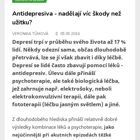
Antidepresiva - nadělají víc škody než
užitku?
VERONIKA TŮMOVÁ
05.05.2016
Depresí trpí v průběhu svého života až 17 %
lidí. Někdy odezní sama, občas dlouhodobě
přetrvává, lze se jí však zbavit i díky léčbě.
Depresí se lidé často zbavují pomocí léků -
antidepresiv. Úlevu dále přináší
psychoterapie, ale také biologická léčba,
jež zahrnuje např. elektrošoky, neboli
elektrokonvulzivní terapii, dále pak
fototerapii (léčbu jasným světlem) a jiné.
Z dlouhodobého hlediska přináší relativně dobré
výsledky kombinace léků a psychoterapie,
jako
nejúčinnější při akutních epizodách těžké