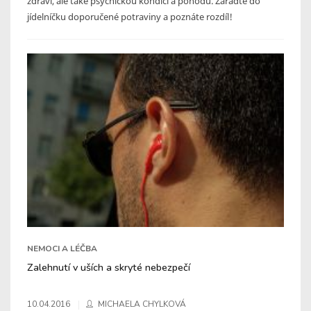
zdraví, ale také psychickou kondici a pohodu. Zařaďte do
jídelníčku doporučené potraviny a poznáte rozdíl!
NEMOCI A LÉČBA
Zalehnutí v uších a skryté nebezpečí
10.04.2016
MICHAELA CHYLKOVÁ