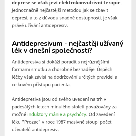
deprese se však jeví elektrokonvulzivní terapie
.
Jednoznačně nejčastější metodou jak se zbavit
depresí, a to z důvodu snadné dostupnosti, je však
právě užívání antidepresiv.
Antidepresivum - nejčastěji užívaný
lék v dnešní společnosti?
Antidepresiva si dokáží poradit s nejrůznějšími
formami smutku a chorobné beznaděje. Úspěch
léčby však závisí na dodržování určitých pravidel a
celkovém přístupu pacienta.
Antidepresiva jsou od svého uvedení na trh v
padesátých letech minulého století považovány za
možné
induktory mánie a psychózy
. Od zavedení
léku "Prozac" v roce 1987 masivně stoupl počet
uživatelů antidepresiv.