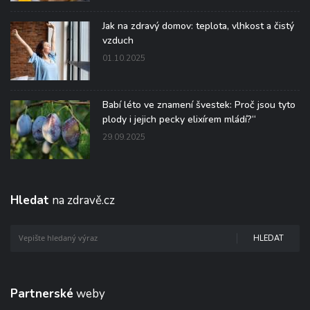
Jak na zdravý domov: teplota, vlhkost a čistý
vzduch
01.10.2025
Babí léto ve znamení švestek: Proč jsou tyto
plody i jejich pecky elixírem mládí?“
29.09.2025
Hledat
na zdravě.cz
HLEDAT
Partnerské
weby