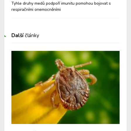
é a
Tyhle druhy medů podpoří imunitu pomohou bojovat s
Nev
respiračními onemocněními
Cu
Další
články