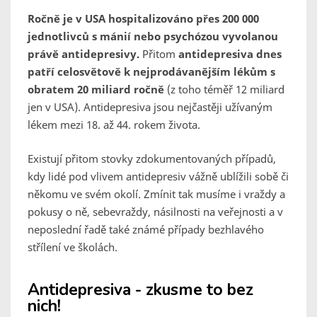
Ročně je v USA hospitalizováno přes 200 000
jednotlivců s mánií nebo psychózou vyvolanou
právě antidepresivy.
Přitom
antidepresiva dnes
patří celosvětově k nejprodávanějším lékům s
obratem 20 miliard ročně
(z toho téměř 12 miliard
jen v USA). Antidepresiva jsou nejčastěji užívaným
lékem mezi 18. až 44. rokem života.
Existují přitom stovky zdokumentovaných případů,
kdy lidé pod vlivem antidepresiv vážně ublížili sobě či
někomu ve svém okolí. Zmínit tak musíme i vraždy a
pokusy o ně, sebevraždy, násilnosti na veřejnosti a v
neposlední řadě také známé případy bezhlavého
střílení ve školách.
Antidepresiva - zkusme to bez
nich!