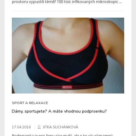
prostoru vypustili téměř 100 tisíc infikovaných mikroskopic ...
SPORT A RELAXACE
Dámy, sportujete? A máte vhodnou podprsenku?
17.04.2016
JITKA SUCHÁNKOVÁ
Podprsenka je pro ženu sice malý, ale o to víc významný