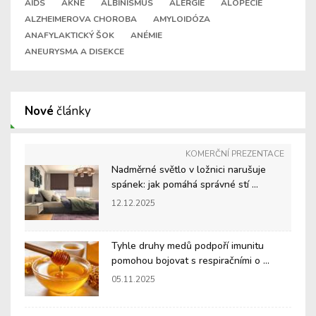
AIDS
AKNÉ
ALBINISMUS
ALERGIE
ALOPECIE
ALZHEIMEROVA CHOROBA
AMYLOIDÓZA
ANAFYLAKTICKÝ ŠOK
ANÉMIE
ANEURYSMA A DISEKCE
Nové
články
KOMERČNÍ PREZENTACE
Nadměrné světlo v ložnici narušuje
spánek: jak pomáhá správné stí ...
12.12.2025
Tyhle druhy medů podpoří imunitu
pomohou bojovat s respiračními o ...
05.11.2025