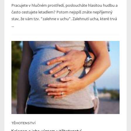
Pracujete v hlučném prostředí, posloucháte hlasitou hudbu a
často cestujete letadlem? Potom nejspíš znáte nepříjemný
stav, že vám tzv. "zalehne v uchu". Zalehnutí ucha, které trvá
...
TĚHOTENSTVÍ
Kolagen a jeho význam v těhotenství