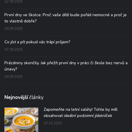
22.09.2025
První dny ve školce: Proč vaše dítě bude pořád nemocné a proč je
to vlastně dobře?
16.09.2025
Co jíst a pít pokud vás trápí průjem?
07.09.2025
Prázdniny skončily. Jak přežít první dny v práci či škole bez nervů a
únavy?
04.09.2025
Nejnovější
články
Zapomeňte na letní saláty! Tohle by měl
obsahovat ideální podzimní jídelníček
07.10.2025