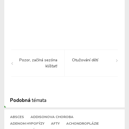
Pozor, začíná sezóna
Otužování dětí
klíšťat!
Podobná
témata
ABSCES
ADDISONOVA CHOROBA
ADENOM HYPOFÝZY
AFTY
ACHONDROPLÁZIE