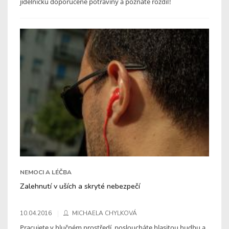
jídelníčku doporučené potraviny a poznáte rozdíl!
NEMOCI A LÉČBA
Zalehnutí v uších a skryté nebezpečí
10.04.2016
MICHAELA CHYLKOVÁ
Pracujete v hlučném prostředí, posloucháte hlasitou hudbu a