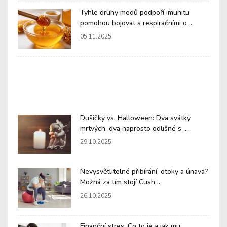
Tyhle druhy medů podpoří imunitu
pomohou bojovat s respiračními o ...
05.11.2025
Dušičky vs. Halloween: Dva svátky
mrtvých, dva naprosto odlišné s ...
29.10.2025
Nevysvětlitelné přibírání, otoky a únava?
Možná za tím stojí Cush ...
26.10.2025
Finanční stres: Co to je a jak mu