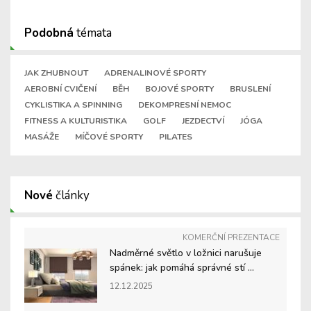
Podobná
témata
JAK ZHUBNOUT
ADRENALINOVÉ SPORTY
AEROBNÍ CVIČENÍ
BĚH
BOJOVÉ SPORTY
BRUSLENÍ
CYKLISTIKA A SPINNING
DEKOMPRESNÍ NEMOC
FITNESS A KULTURISTIKA
GOLF
JEZDECTVÍ
JÓGA
MASÁŽE
MÍČOVÉ SPORTY
PILATES
Nové
články
KOMERČNÍ PREZENTACE
Nadměrné světlo v ložnici narušuje
spánek: jak pomáhá správné stí ...
12.12.2025