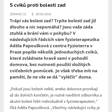
5 cviků proti bolesti zad
ZDRAVĚ.CZ
28.04.2016
Trápí vás bolest zad? Trpíte bolestí zad již
dlouho a nic nepomáhá? Jsou vaše záda
ztuhlá a brání vám v pohybu? V
následujících řádcích vám fyzioterapeutka
Adéla Papoušková z centra Fyzioterra v
Praze popíše několik jednoduchých cviků,
které zvládnete hravě sami v pohodlí
domova, bez nutnosti použití složitých
cvičebních pomůcek. Je však třeba mít na
paměti, že ne vše se dá “vyléčit” doma.
„Pokud jsou bolesti velké, anebo dokonce pronikají
až do dolních končetin, je nutné navštívit odborníka a
akutní bolest řešit individuálně s fyzioterapeutem,“
říká Adéla Papoušková.
„Všechny následující cviky je