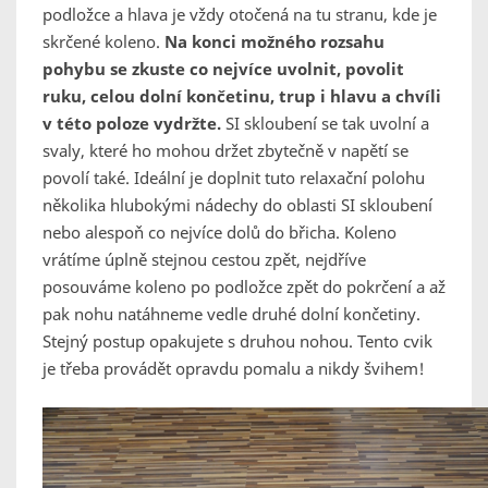
podložce a hlava je vždy otočená na tu stranu, kde je
skrčené koleno.
Na konci možného rozsahu
pohybu se zkuste co nejvíce uvolnit, povolit
ruku, celou dolní končetinu, trup i hlavu a chvíli
v této poloze vydržte.
SI skloubení se tak uvolní a
svaly, které ho mohou držet zbytečně v napětí se
povolí také. Ideální je doplnit tuto relaxační polohu
několika hlubokými nádechy do oblasti SI skloubení
nebo alespoň co nejvíce dolů do břicha. Koleno
vrátíme úplně stejnou cestou zpět, nejdříve
posouváme koleno po podložce zpět do pokrčení a až
pak nohu natáhneme vedle druhé dolní končetiny.
Stejný postup opakujete s druhou nohou. Tento cvik
je třeba provádět opravdu pomalu a nikdy švihem!