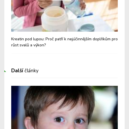
Kreatin pod lupou: Proč patří k nejúčinnějším doplňkům pro
Těl
růst svalů a výkon?
dec
Další
články