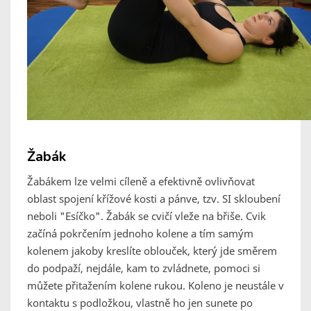
Žabák
Žabákem lze velmi cíleně a efektivně ovlivňovat
oblast spojení křížové kosti a pánve, tzv. SI skloubení
neboli "Esíčko". Žabák se cvičí vleže na břiše. Cvik
začíná pokrčením jednoho kolene a tím samým
kolenem jakoby kreslíte oblouček, který jde směrem
do podpaží, nejdále, kam to zvládnete, pomoci si
můžete přitažením kolene rukou. Koleno je neustále v
kontaktu s podložkou, vlastně ho jen sunete po