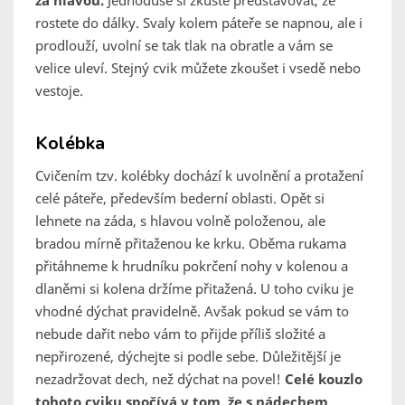
za hlavou.
Jednoduše si zkuste představovat, že
rostete do dálky. Svaly kolem páteře se napnou, ale i
prodlouží, uvolní se tak tlak na obratle a vám se
velice uleví. Stejný cvik můžete zkoušet i vsedě nebo
vestoje.
Kolébka
Cvičením tzv. kolébky dochází k uvolnění a protažení
celé páteře, především bederní oblasti. Opět si
lehnete na záda, s hlavou volně položenou, ale
bradou mírně přitaženou ke krku. Oběma rukama
přitáhneme k hrudníku pokrčení nohy v kolenou a
dlaněmi si kolena držíme přitažená. U toho cviku je
vhodné dýchat pravidelně. Avšak pokud se vám to
nebude dařit nebo vám to přijde příliš složité a
nepřirozené, dýchejte si podle sebe. Důležitější je
nezadržovat dech, než dýchat na povel!
Celé kouzlo
tohoto cviku spočívá v tom, že s nádechem