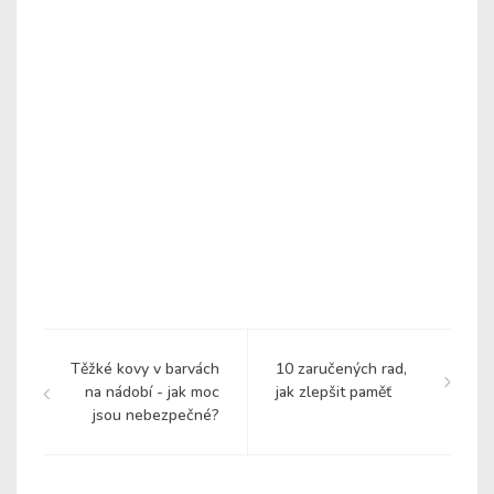
Těžké kovy v barvách
10 zaručených rad,
na nádobí - jak moc
jak zlepšit paměť
jsou nebezpečné?