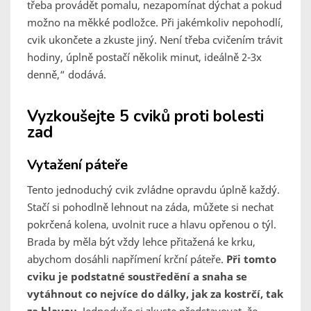
třeba provádět pomalu, nezapomínat dýchat a pokud
možno na měkké podložce. Při jakémkoliv nepohodlí,
cvik ukončete a zkuste jiný. Není třeba cvičením trávit
hodiny, úplně postačí několik minut, ideálně 2-3x
denně,“
dodává.
Vyzkoušejte 5 cviků proti bolesti
zad
Vytažení páteře
Tento jednoduchý cvik zvládne opravdu úplně každý.
Stačí si pohodlně lehnout na záda, můžete si nechat
pokrčená kolena, uvolnit ruce a hlavu opřenou o týl.
Brada by měla být vždy lehce přitažená ke krku,
abychom dosáhli napřímení krční páteře.
Při tomto
cviku je podstatné soustředění a snaha se
vytáhnout co nejvíce do dálky, jak za kostrčí, tak