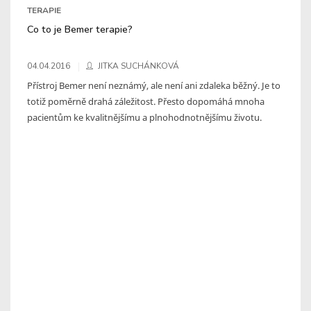
TERAPIE
Co to je Bemer terapie?
04.04.2016
JITKA SUCHÁNKOVÁ
Přístroj Bemer není neznámý, ale není ani zdaleka běžný. Je to
totiž poměrně drahá záležitost. Přesto dopomáhá mnoha
pacientům ke kvalitnějšímu a plnohodnotnějšímu životu.