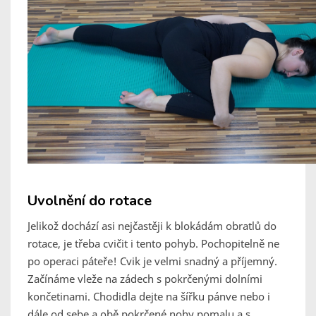
Uvolnění do rotace
Jelikož dochází asi nejčastěji k blokádám obratlů do
rotace, je třeba cvičit i tento pohyb. Pochopitelně ne
po operaci páteře! Cvik je velmi snadný a příjemný.
Začínáme vleže na zádech s pokrčenými dolními
končetinami. Chodidla dejte na šířku pánve nebo i
dále od sebe a obě pokrčené nohy pomalu a s