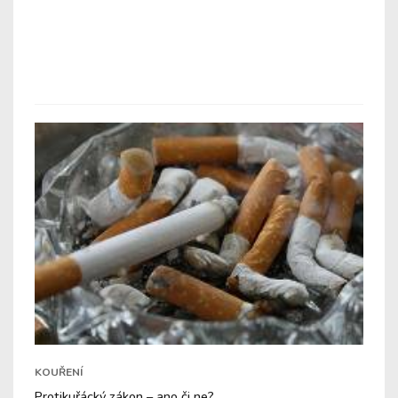
KOUŘENÍ
Protikuřácký zákon – ano či ne?