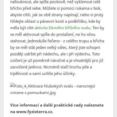
nafouknout, ale spíše pocitově, než vyklenout celé
břicho před sebe. Můžete si pomoci rukama v bok,
abyste cítili, jak se obě strany napínají, nebo si prsty
hlídejte oblast u pánevní kosti a podbřišku, kde by
měla být cítit
aktivita šikmého břišního svalu
. Ten by
se měl aktivovat spíše do protažení, ne ho silou
stahovat. Jednoduše řečeno - z celého trupu a břicha
by se měl stát jeden velký válec, který jste schopni
později udržet při nádechu, ale i při výdechu. Toto
cvičení je už poměrně náročné a je vhodnější pro již
zacvičené jedince. Nicméně stačí trochu píle a
trpělivosti a sami ucítíte jeho účinky.
Více informací a další praktické rady naleznete
na www.fyzioterra.cz.