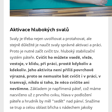
Aktivace hlubokých svalů
Svaly je třeba nejen uvolňovat a protahovat, ale
stejně důležité je naučit svaly správné aktivaci a práci.
Proto je nutné začít cvičit tzv. hluboký stabilizační
systém páteře.
Cvičit ho můžete vsedě, vleže,
vestoje, v klidu, při práci, prostě kdykoliv a
kdekoliv. Jeho aktivita není příliš povrchově
výrazná, proto se nemusíte bát cvičit i v práci, v
tramvaji, nikdo si toho, že něco cvičíte ani
nevšimne.
Základem je napřímená páteř, což máme
nacvičeno už z prvního cviku, hlava v podložení
páteře a hrudník by měl "sedět" nad pánví. Snažíme
se trup a celou oblast břicha s nádechem jakoby