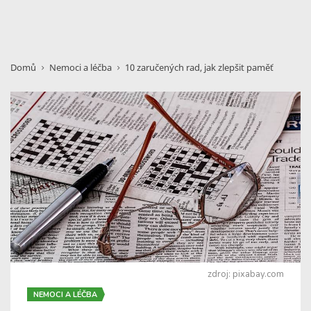
Domů
Nemoci a léčba
10 zaručených rad, jak zlepšit paměť
zdroj: pixabay.com
NEMOCI A LÉČBA