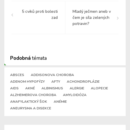
5 cviků proti bolesti
Mladý ječmen aneb v
zad
čem je síla zelených
potravin?
Podobná
témata
ABSCES
ADDISONOVA CHOROBA
ADENOM HYPOFÝZY
AFTY
ACHONDROPLÁZIE
AIDS
AKNÉ
ALBINISMUS
ALERGIE
ALOPECIE
ALZHEIMEROVA CHOROBA
AMYLOIDÓZA
ANAFYLAKTICKÝ ŠOK
ANÉMIE
ANEURYSMA A DISEKCE