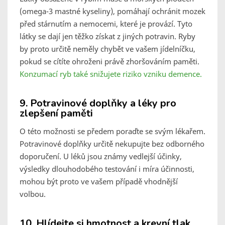
(omega-3 mastné kyseliny), pomáhají ochránit mozek
před stárnutím a nemocemi, které je provází. Tyto
látky se dají jen těžko získat z jiných potravin. Ryby
by proto určitě neměly chybět ve vašem jídelníčku,
pokud se cítíte ohroženi právě zhoršováním paměti.
Konzumací ryb také snižujete riziko vzniku demence.
9. Potravinové doplňky a léky pro
zlepšení paměti
O této možnosti se předem poraďte se svým lékařem.
Potravinové doplňky určitě nekupujte bez odborného
doporučení. U léků jsou známy vedlejší účinky,
výsledky dlouhodobého testování i míra účinnosti,
mohou být proto ve vašem případě vhodnější
volbou.
10. Hlídejte si hmotnost a krevní tlak