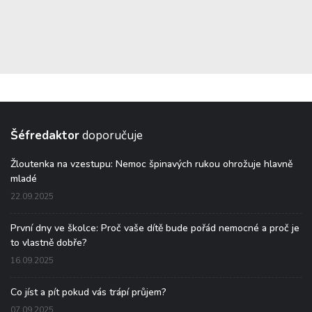
Šéfredaktor
doporučuje
Žloutenka na vzestupu: Nemoc špinavých rukou ohrožuje hlavně
mladé
22.09.2025
První dny ve školce: Proč vaše dítě bude pořád nemocné a proč je
to vlastně dobře?
16.09.2025
Co jíst a pít pokud vás trápí průjem?
07.09.2025