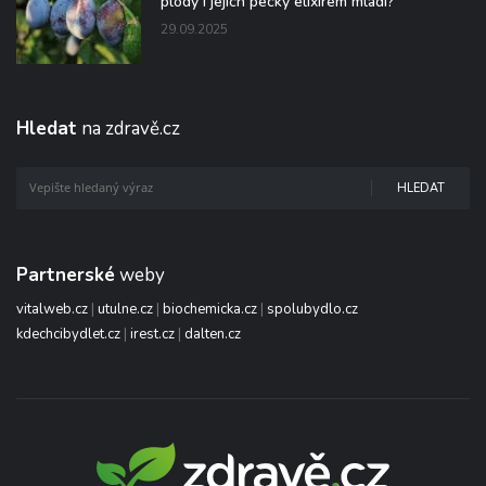
plody i jejich pecky elixírem mládí?“
29.09.2025
Hledat
na zdravě.cz
HLEDAT
Partnerské
weby
vitalweb.cz
|
utulne.cz
|
biochemicka.cz
|
spolubydlo.cz
kdechcibydlet.cz
|
irest.cz
|
dalten.cz