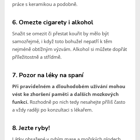
práce s keramikou a podobně.
6. Omezte cigarety i alkohol
Snažit se omezit či přestat kouřit by mělo být
samozřejmé, i když toto bohužel nepatří k těm
nejméně obtížným výzvám. Alkohol si můžete dopřát
příležitostně a střídmě.
7. Pozor na léky na spaní
Při pravidelném a dlouhodobém užívání mohou
vést ke zhoršení paměti a dalších mozkových
funkcí.
Rozhodně po nich tedy nesahejte příliš často
a vždy raději po konzultaci s lékařem.
8. Jezte ryby!
Látky obsažené v rybím mase a mořských plodech