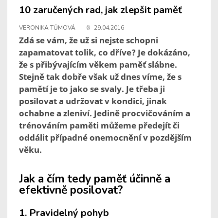
10 zaručených rad, jak zlepšit paměť
VERONIKA TŮMOVÁ
29.04.2016
Zdá se vám, že už si nejste schopni
zapamatovat tolik, co dříve? Je dokázáno,
že s přibývajícím věkem paměť slábne.
Stejně tak dobře však už dnes víme, že s
pamětí je to jako se svaly. Je třeba ji
posilovat a udržovat v kondici, jinak
ochabne a zleniví. Jedině procvičováním a
trénováním paměti můžeme předejít či
oddálit případné onemocnění v pozdějším
věku.
Jak a čím tedy paměť účinně a
efektivně posilovat?
1. Pravidelný pohyb