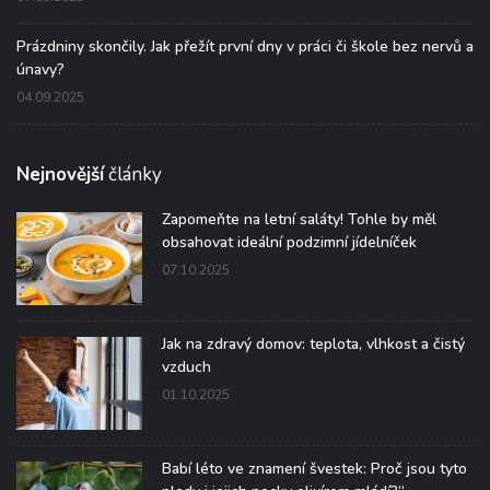
Prázdniny skončily. Jak přežít první dny v práci či škole bez nervů a
únavy?
04.09.2025
Nejnovější
články
Zapomeňte na letní saláty! Tohle by měl
obsahovat ideální podzimní jídelníček
07.10.2025
Jak na zdravý domov: teplota, vlhkost a čistý
vzduch
01.10.2025
Babí léto ve znamení švestek: Proč jsou tyto