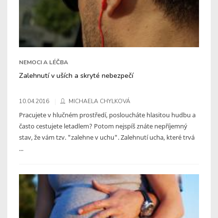
NEMOCI A LÉČBA
Zalehnutí v uších a skryté nebezpečí
10.04.2016
MICHAELA CHYLKOVÁ
Pracujete v hlučném prostředí, posloucháte hlasitou hudbu a
často cestujete letadlem? Potom nejspíš znáte nepříjemný
stav, že vám tzv. "zalehne v uchu". Zalehnutí ucha, které trvá
...