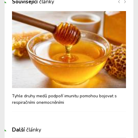
Související
články
é a
Tyhle druhy medů podpoří imunitu pomohou bojovat s
Nev
respiračními onemocněními
Cu
Další
články