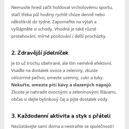
Nemusíte hned začít holdovat vrcholovému sportu,
stačí třeba půl hodiny rychlé chůze denně nebo
několikrát do týdne. Zapomeňte na výtah a
vyšlápněte si schody. Vhodné je také různé
protahování, mírné posilování i delší procházky.
2. Zdravější jídelníček
Je to už trochu obehrané, ale tím neméně efektivní.
Vsaďte na dostatek ovoce a zeleniny, zkuste
celozrnné pečivo, omezte uzeniny, cukr a tuky.
Nekuřte, omezte pití kávy a slazených nápojů
.
Zkuste je nahradit ovocnými a zeleninovými šťávami,
občas si dejte bylinkový čaj a pijte dostatek vody.
3. Každodenní aktivita a styk s přáteli
Nezůstávejte sami doma a nestraňte se společnosti!