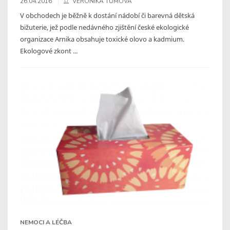
26.04.2016
VERONIKA TŮMOVÁ
V obchodech je běžně k dostání nádobí či barevná dětská
bižuterie, jež podle nedávného zjištění české ekologické
organizace Arnika obsahuje toxické olovo a kadmium.
Ekologové zkont ...
NEMOCI A LÉČBA