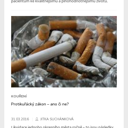
pacientům ke kvalitnějšímu a plnohodnotnějšímu životu.
KOUŘENÍ
Protikuřácký zákon – ano či ne?
31.03.2016
JITKA SUCHÁNKOVÁ
Likvidace jednoho okresního města ročně – to jsou následky