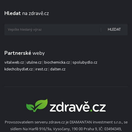
Hledat
na zdravě.cz
HLEDAT
Partnerské
weby
vitalweb.cz
|
utulne.cz
|
biochemicka.cz
|
spolubydlo.cz
kdechcibydlet.cz
|
irest.cz
|
dalten.cz
Provozovatelem serveru zdrave.cz je DIAMANTAN investment s.r.o., se
sídlem Na Harfě 916/9a, Vysočany, 190 00 Praha 9, IČ: 03494349,