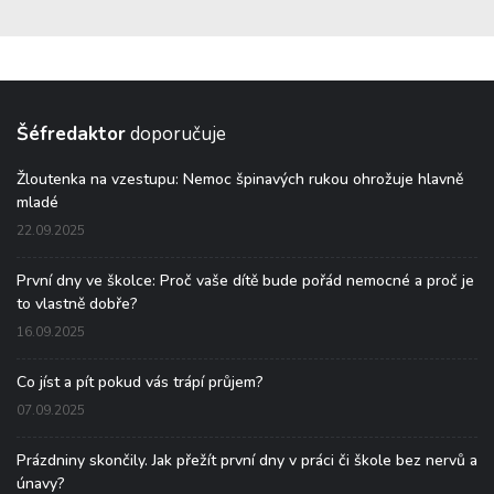
Šéfredaktor
doporučuje
Žloutenka na vzestupu: Nemoc špinavých rukou ohrožuje hlavně
mladé
22.09.2025
První dny ve školce: Proč vaše dítě bude pořád nemocné a proč je
to vlastně dobře?
16.09.2025
Co jíst a pít pokud vás trápí průjem?
07.09.2025
Prázdniny skončily. Jak přežít první dny v práci či škole bez nervů a
únavy?