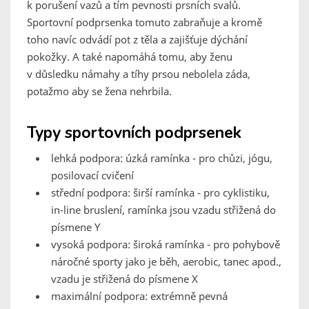
k porušení vazů a tím pevnosti prsních svalů.
Sportovní podprsenka tomuto zabraňuje a kromě
toho navíc odvádí pot z těla a zajišťuje dýchání
pokožky. A také napomáhá tomu, aby ženu
v důsledku námahy a tíhy prsou nebolela záda,
potažmo aby se žena nehrbila.
Typy sportovních podprsenek
lehká podpora: úzká ramínka - pro chůzi, jógu,
posilovací cvičení
střední podpora: širší ramínka - pro cyklistiku,
in-line bruslení, ramínka jsou vzadu střižená do
písmene Y
vysoká podpora: široká ramínka - pro pohybově
náročné sporty jako je běh, aerobic, tanec apod.,
vzadu je střižená do písmene X
maximální podpora: extrémně pevná