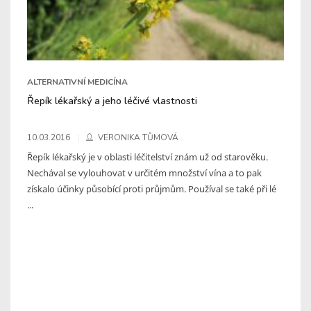
ALTERNATIVNÍ MEDICÍNA
Řepík lékařský a jeho léčivé vlastnosti
10.03.2016
VERONIKA TŮMOVÁ
Řepík lékařský je v oblasti léčitelství znám už od starověku.
Nechával se vylouhovat v určitém množství vína a to pak
získalo účinky působící proti průjmům. Používal se také při lé
...