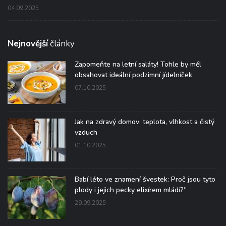
04.09.2025
Nejnovější
články
Zapomeňte na letní saláty! Tohle by měl
obsahovat ideální podzimní jídelníček
07.10.2025
Jak na zdravý domov: teplota, vlhkost a čistý
vzduch
01.10.2025
Babí léto ve znamení švestek: Proč jsou tyto
plody i jejich pecky elixírem mládí?“
29.09.2025