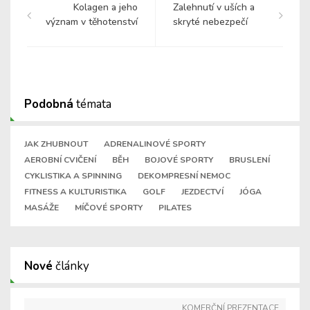
Kolagen a jeho
Zalehnutí v uších a
význam v těhotenství
skryté nebezpečí
Podobná
témata
JAK ZHUBNOUT
ADRENALINOVÉ SPORTY
AEROBNÍ CVIČENÍ
BĚH
BOJOVÉ SPORTY
BRUSLENÍ
CYKLISTIKA A SPINNING
DEKOMPRESNÍ NEMOC
FITNESS A KULTURISTIKA
GOLF
JEZDECTVÍ
JÓGA
MASÁŽE
MÍČOVÉ SPORTY
PILATES
Nové
články
KOMERČNÍ PREZENTACE