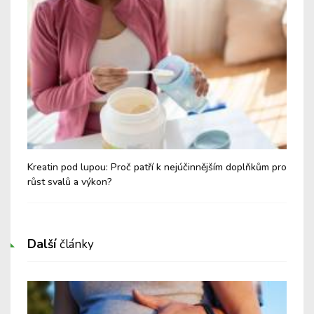
Kreatin pod lupou: Proč patří k nejúčinnějším doplňkům pro
Těl
růst svalů a výkon?
dec
Další
články