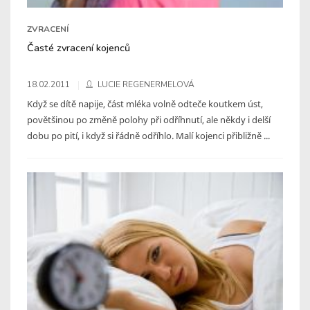
ZVRACENÍ
Časté zvracení kojenců
18.02.2011
LUCIE REGENERMELOVÁ
Když se dítě napije, část mléka volně odteče koutkem úst,
povětšinou po změně polohy při odříhnutí, ale někdy i delší
dobu po pití, i když si řádně odříhlo. Malí kojenci přibližně ...