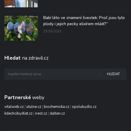
Babí léto ve znamení švestek: Proč jsou tyto
plody i jejich pecky elixírem mládí?“
29.09.2025
Hledat
na zdravě.cz
HLEDAT
Partnerské
weby
vitalweb.cz
|
utulne.cz
|
biochemicka.cz
|
spolubydlo.cz
kdechcibydlet.cz
|
irest.cz
|
dalten.cz