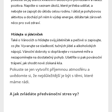
pokuste se jej ulehčit kvalitními úklidovými pomůckami a nalézt
pozitiva. Napište si seznam úkolů, které je třeba udělat, a
nebojte se zapojit do úklidu celou rodinu. I úklid je pohybovou
aktivitou a dochází při něm k výdeji energie, děláte tak zároveň
něco pro své zdraví.
Hlídejte si jídelníček
Také o Vánocích si hlídejte svůj jídelníček a pečlivě si zapisujte,
co jíte. Vyvarujte se sladkostí, tučných jídel a alkoholických
nápojů. Vánoční dobroty si dopřávejte v rozumné míře a
nezapomínejte na dostatečný pohyb. Ušetříte si pak povánoční
trápení, jak shodit nově získaná kila.
Pokuste se jen vytvořit příjemnou atmosféru a
uvědomte si, že nejdůležitější je být s těmi, které
máme rádi.
A jak zvládáte předvánoční stres vy?