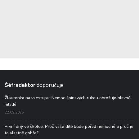
Šéfredaktor
doporučuje
Žloutenka na vzestupu: Nemoc špinavých rukou ohrožuje hlavně
mladé
22.09.2025
První dny ve školce: Proč vaše dítě bude pořád nemocné a proč je
to vlastně dobře?