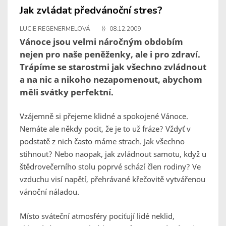
Jak zvládat předvánoční stres?
LUCIE REGENERMELOVÁ
08.12.2009
Vánoce jsou velmi náročným obdobím
nejen pro naše peněženky, ale i pro zdraví.
Trápíme se starostmi jak všechno zvládnout
a na nic a nikoho nezapomenout, abychom
měli svátky perfektní.
Vzájemně si přejeme klidné a spokojené Vánoce.
Nemáte ale někdy pocit, že je to už fráze? Vždyť v
podstatě z nich často máme strach. Jak všechno
stihnout? Nebo naopak, jak zvládnout samotu, když u
štědrovečerního stolu poprvé schází člen rodiny? Ve
vzduchu visí napětí, přehrávané křečovitě vytvářenou
vánoční náladou.
Místo sváteční atmosféry pociťují lidé neklid,