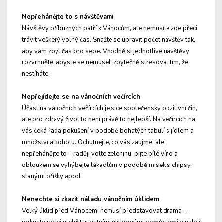
Nepřehánějte to s návštěvami
Návštěvy příbuzných patří k Vánocům, ale nemusíte zde přeci
trávit veškerý volný čas. Snažte se upravit počet návštěv tak,
aby vám zbyl čas pro sebe. Vhodně si jednotlivé návštěvy
rozvrhněte, abyste se nemuseli zbytečně stresovat tím, že
nestíháte.
Nepřejídejte se na vánočních večírcích
Účast na vánočních večírcích je sice společensky pozitivní čin,
ale pro zdravý život to není právě to nejlepší. Na večírcích na
vás čeká řada pokušení v podobě bohatých tabulí s jídlem a
množství alkoholu. Ochutnejte, co vás zaujme, ale
nepřehánějte to – raději volte zeleninu, pijte bílé víno a
obloukem se vyhýbejte lákadlům v podobě misek s chipsy,
slanými oříšky apod.
Nenechte si zkazit náladu vánočním úklidem
Velký úklid před Vánocemi nemusí představovat drama –