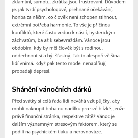
zklamání, samotu, zkrátka jsou frustrovaní. Důvodem
je, jak tvrdí psychologové, přehnané očekávání,
honba za něčím, co člověk není schopen stihnout,
extrémní potřeba harmonie. To vše je příčinou
konfliktů, které často vedou k násilí, hysterickým
záchvatům, ba až k sebevraždám. Vánoce jsou
obdobím, kdy by měl člověk být s rodinou,
oddechnout si a být šťastný. Tak to alespoň většina
lidí vnímá. Když pak tento model nenaplňují,
propadají depresi.
Shánění vánočních dárků
Před svátky si celá řada lidí neváhá vzít půjčky, aby
mohli nakoupit bohatou nadílku pro své blízké. Jenže
právě finanční stránka, respektive zátěž Vánoc je
dalším významným stresovým faktorem, který se
podílí na psychickém tlaku a nerovnováze.