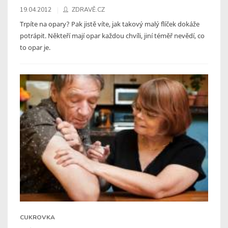
19.04.2012
ZDRAVĚ.CZ
Trpíte na opary? Pak jistě víte, jak takový malý flíček dokáže
potrápit. Někteří mají opar každou chvíli, jiní téměř nevědí, co
to opar je.
CUKROVKA