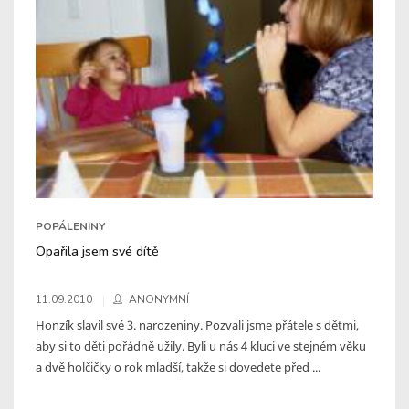
POPÁLENINY
Opařila jsem své dítě
11.09.2010
ANONYMNÍ
Honzík slavil své 3. narozeniny. Pozvali jsme přátele s dětmi,
aby si to děti pořádně užily. Byli u nás 4 kluci ve stejném věku
a dvě holčičky o rok mladší, takže si dovedete před ...