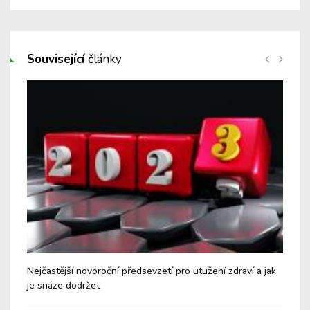
Související
články
 si
Nejčastější novoroční předsevzetí pro utužení zdraví a jak
Jak
je snáze dodržet
jej