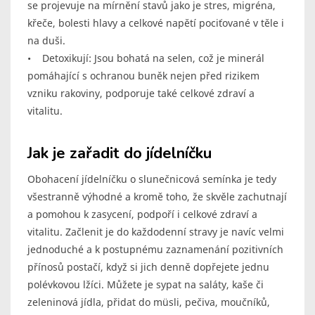
se projevuje na mírnění stavů jako je stres, migréna,
křeče, bolesti hlavy a celkové napětí pociťované v těle i
na duši.
• Detoxikují: Jsou bohatá na selen, což je minerál
pomáhající s ochranou buněk nejen před rizikem
vzniku rakoviny, podporuje také celkové zdraví a
vitalitu.
Jak je zařadit do jídelníčku
Obohacení jídelníčku o slunečnicová semínka je tedy
všestranně výhodné a kromě toho, že skvěle zachutnají
a pomohou k zasycení, podpoří i celkové zdraví a
vitalitu. Začlenit je do každodenní stravy je navíc velmi
jednoduché a k postupnému zaznamenání pozitivních
přínosů postačí, když si jich denně dopřejete jednu
polévkovou lžíci. Můžete je sypat na saláty, kaše či
zeleninová jídla, přidat do müsli, pečiva, moučníků,