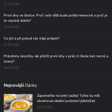
22.09.2025
První dny ve školce: Proč vaše dítě bude pořád nemocné a proč je
to vlastně dobře?
16.09.2025
Co jíst a pít pokud vás trápí průjem?
07.09.2025
Prázdniny skončily. Jak přežít první dny v práci či škole bez nervů a
únavy?
04.09.2025
Nejnovější
články
Zapomeňte na letní saláty! Tohle by měl
obsahovat ideální podzimní jídelníček
07.10.2025