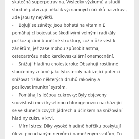
skutečná superpotravina. Výsledky výzkumů a studií
shodně potvrzují několik významných účinků na zdraví.
Zde jsou ty největší.
• Bojují se záněty: Jsou bohatá na vitamin E
pomáhající bojovat se škodlivými volnými radikály
poškozujícími buněčné struktury, což může vést k
zánětům, jež zase mohou způsobit astma,
osteoartrózu nebo kardiovaskulární onemocnění.
• Snižují hladinu cholesterolu: Obsahují rostlinné
sloučeniny známé jako fytosteroly nabízející potenci
snižovat riziko některých druhů rakoviny a
posilovat imunitní systém.
• Pomáhají s léčbou cukrovky: Byly objeveny
souvislosti mezi kyselinou chlorogenovou nacházející
se ve slunečnicových jádrech a účinkem na snižování
hladiny cukru v krvi.
• Mírní stres: Díky vysoké hladině hořčíku poskytují
úlevu pocuchaným nervům i namoženým svalům. To