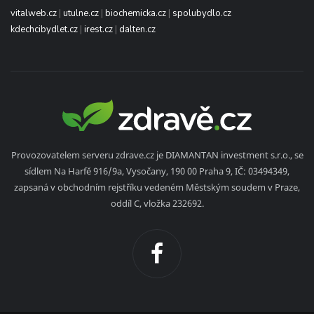
vitalweb.cz
|
utulne.cz
|
biochemicka.cz
|
spolubydlo.cz
kdechcibydlet.cz
|
irest.cz
|
dalten.cz
Provozovatelem serveru zdrave.cz je DIAMANTAN investment s.r.o., se
sídlem Na Harfě 916/9a, Vysočany, 190 00 Praha 9, IČ: 03494349,
zapsaná v obchodním rejstříku vedeném Městským soudem v Praze,
oddíl C, vložka 232692.