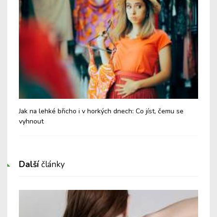
Jak na lehké břicho i v horkých dnech: Co jíst, čemu se
Chy
vyhnout
Další
články