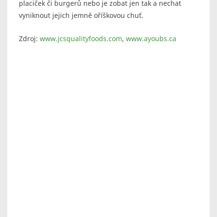
placiček či burgerů nebo je zobat jen tak a nechat
vyniknout jejich jemně oříškovou chuť.
Zdroj:
www.jcsqualityfoods.com
,
www.ayoubs.ca