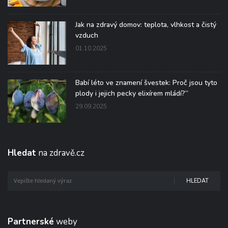
Jak na zdravý domov: teplota, vlhkost a čistý
vzduch
01.10.2025
Babí léto ve znamení švestek: Proč jsou tyto
plody i jejich pecky elixírem mládí?“
29.09.2025
Hledat
na zdravě.cz
HLEDAT
Partnerské
weby