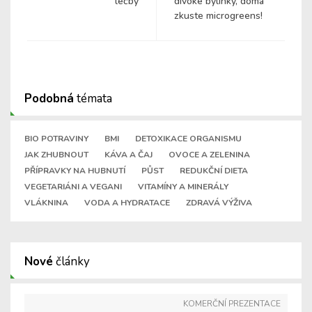
léčby
divoké bylinky, doma
zkuste microgreens!
Podobná
témata
BIO POTRAVINY
BMI
DETOXIKACE ORGANISMU
JAK ZHUBNOUT
KÁVA A ČAJ
OVOCE A ZELENINA
PŘÍPRAVKY NA HUBNUTÍ
PŮST
REDUKČNÍ DIETA
VEGETARIÁNI A VEGANI
VITAMÍNY A MINERÁLY
VLÁKNINA
VODA A HYDRATACE
ZDRAVÁ VÝŽIVA
Nové
články
KOMERČNÍ PREZENTACE