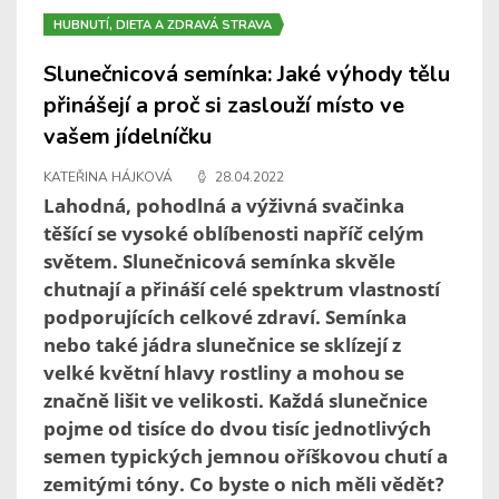
HUBNUTÍ, DIETA A ZDRAVÁ STRAVA
Slunečnicová semínka: Jaké výhody tělu
přinášejí a proč si zaslouží místo ve
vašem jídelníčku
KATEŘINA HÁJKOVÁ
28.04.2022
Lahodná, pohodlná a výživná svačinka
těšící se vysoké oblíbenosti napříč celým
světem. Slunečnicová semínka skvěle
chutnají a přináší celé spektrum vlastností
podporujících celkové zdraví. Semínka
nebo také jádra slunečnice se sklízejí z
velké květní hlavy rostliny a mohou se
značně lišit ve velikosti. Každá slunečnice
pojme od tisíce do dvou tisíc jednotlivých
semen typických jemnou oříškovou chutí a
zemitými tóny. Co byste o nich měli vědět?