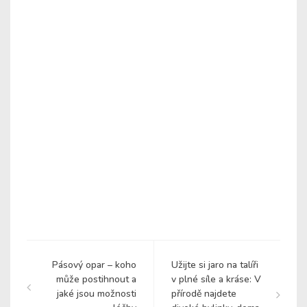
Pásový opar – koho
Užijte si jaro na talíři
může postihnout a
v plné síle a kráse: V
jaké jsou možnosti
přírodě najdete