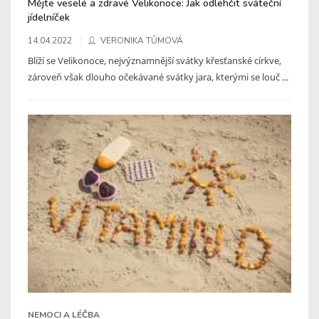
Mějte veselé a zdravé Velikonoce: Jak odlehčit sváteční
jídelníček
14.04.2022
VERONIKA TŮMOVÁ
Blíží se Velikonoce, nejvýznamnější svátky křesťanské církve,
zároveň však dlouho očekávané svátky jara, kterými se louč ...
NEMOCI A LÉČBA