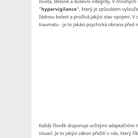
života, tělesné a duševní integrity. V mnohých 
"
hypervigilance
", který je způsobem vylouč
žádnou bolest a prožívá jakýsi stav opojení. 
traumatu - je to jakási psychická obrana před 
Každý člověk disponuje určitými adaptačními 
situací. Je to jakýsi zákon přežití v nás, který