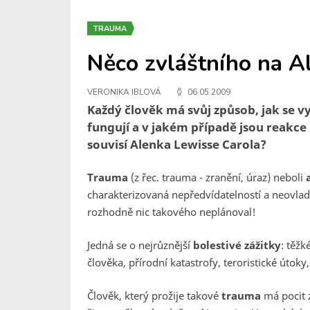
TRAUMA
Něco zvláštního na Al
VERONIKA IBLOVÁ
06.05.2009
Každý člověk má svůj způsob, jak se 
fungují a v jakém případě jsou reakce 
souvisí Alenka Lewisse Carola?
Trauma
(z řec. trauma - zranění, úraz) neboli
charakterizovaná nepředvídatelností a neovlada
rozhodně nic takového neplánoval!
Jedná se o nejrůznější
bolestivé zážitky
: těžk
člověka, přírodní katastrofy, teroristické útoky
Člověk, který prožije takové
trauma
má pocit 