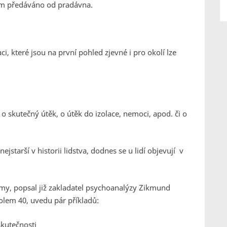
 nám předáváno od pradávna.
, které jsou na první pohled zjevné i pro okolí lze
o skutečný útěk, o útěk do izolace, nemoci, apod. či o
starší v historii lidstva, dodnes se u lidí objevují v
y, popsal již zakladatel psychoanalýzy Zikmund
olem 40, uvedu pár příkladů:
 skutečnosti