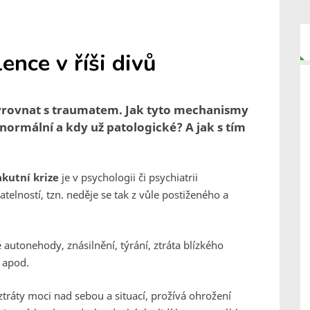
ence v říši divů
vyrovnat s traumatem. Jak tyto mechanismy
normální a kdy už patologické? A jak s tím
akutní krize
je v psychologii či psychiatrii
telností, tzn. neděje se tak z vůle postiženého a
é autonehody, znásilnění, týrání, ztráta blízkého
, apod.
ztráty moci nad sebou a situací, prožívá ohrožení