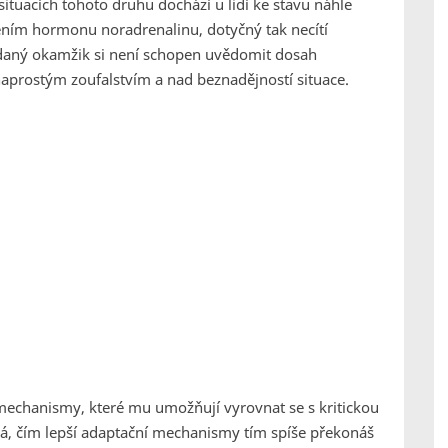
situacích tohoto druhu dochází u lidí ke stavu náhle
ením hormonu noradrenalinu, dotyčný tak necítí
V daný okamžik si není schopen uvědomit dosah
naprostým zoufalstvím a nad beznadějností situace.
mechanismy, které mu umožňují vyrovnat se s kritickou
 říká, čím lepší adaptační mechanismy tím spíše překonáš