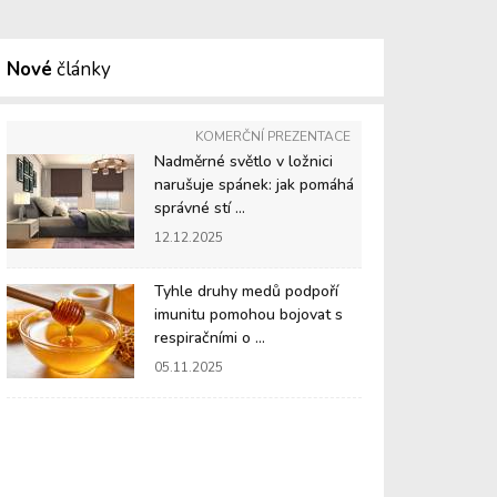
Nové
články
KOMERČNÍ PREZENTACE
Nadměrné světlo v ložnici
narušuje spánek: jak pomáhá
správné stí ...
12.12.2025
Tyhle druhy medů podpoří
imunitu pomohou bojovat s
respiračními o ...
05.11.2025