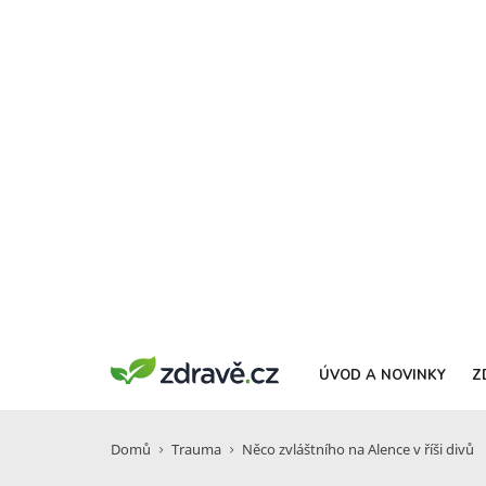
ÚVOD A NOVINKY
Z
Domů
Trauma
Něco zvláštního na Alence v říši divů