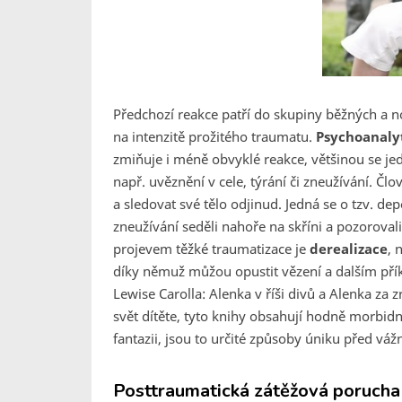
Předchozí reakce patří do skupiny běžných a n
na intenzitě prožitého traumatu.
Psychoanaly
zmiňuje i méně obvyklé reakce, většinou se je
např. uvěznění v cele, týrání či zneužívání. Člo
a sledovat své tělo odjinud. Jedná se o tzv. dep
zneužívání seděli nahoře na skříni a pozorovali 
projevem těžké traumatizace je
derealizace
, 
díky němuž můžou opustit vězení a dalším přík
Lewise Carolla: Alenka v říši divů a Alenka za 
svět dítěte, tyto knihy obsahují hodně morbi
fantazii, jsou to určité způsoby úniku před v
Posttraumatická zátěžová porucha