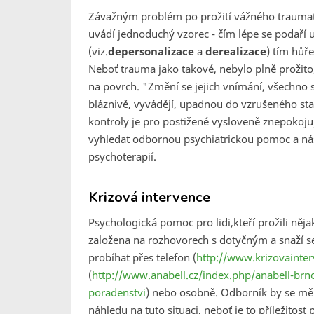
Závažným problém po prožití vážného traumatu
uvádí jednoduchý vzorec - čím lépe se podař
(viz.
depersonalizace
a
derealizace
) tím hůř
Neboť trauma jako takové, nebylo plně prožito
na povrch.
"Změní se jejich vnímání, všechno 
bláznivě, vyvádějí, upadnou do vzrušeného sta
kontroly je pro postižené vysloveně znepokojuj
vyhledat odbornou psychiatrickou pomoc a ná
psychoterapií.
Krizová intervence
Psychologická pomoc pro lidi,kteří prožili něja
založena na rozhovorech s dotyčným a snaží se
probíhat přes telefon (
http://www.krizovainter
(
http://www.anabell.cz/index.php/anabell-brno
poradenstvi
) nebo osobně. Odborník by se mě
náhledu na tuto situaci, neboť je to příležitost