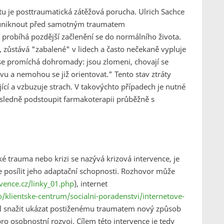
 je posttraumatická zátěžová porucha. Ulrich Sachce
í uniknout před samotným traumatem
e probíhá pozdější začlenění se do normálního života.
, zůstává "zabalené" v lidech a často nečekaně vypluje
se promíchá dohromady: jsou zlomeni, chovají se
vu a nemohou se již orientovat."
Tento stav ztráty
ící a vzbuzuje strach. V takovýchto případech je nutné
sledně podstoupit farmakoterapii průběžně s
ké trauma nebo krizi se nazývá krizová intervence, je
 posílit jeho adaptační schopnosti. Rozhovor může
vence.cz/linky_01.php
), internet
/klientske-centrum/socialni-poradenstvi/internetove-
l snažit ukázat postiženému traumatem nový způsob
 pro osobnostní rozvoj. Cílem této intervence je tedy