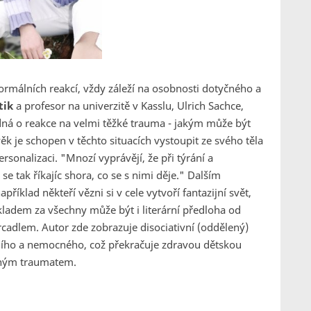
ormálních reakcí, vždy záleží na osobnosti dotyčného a
tik
a profesor na univerzitě v Kasslu, Ulrich Sachce,
dná o reakce na velmi těžké trauma - jakým může být
věk je schopen v těchto situacích vystoupit ze svého těla
ersonalizaci.
"Mnozí vyprávějí, že při týrání a
se tak říkajíc shora, co se s nimi děje."
Dalším
například někteří vězni si v cele vytvoří fantazijní svět,
ladem za všechny může být i literární předloha od
zrcadlem. Autor zde zobrazuje disociativní (oddělený)
dního a nemocného, což překračuje zdravou dětskou
ážným traumatem.