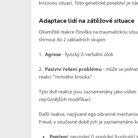
krizovou situaci. Toto genetické poselství je
Adaptace lidí na zátěžové situace
Okamžité reakce člověka na traumatickou situaci
shrnout do 2 základních skupin:
1.
Agrese
- fyzický či verbální útok
2.
Pasivní řešení problému
- může se jednat 
reakci "mrtvého brouka"
Tyto dvě reakce jsou zaznamenány jako vůbec nej
nejrůznějších modifikací.
Další reakce, nazývané ego-obranné mechanism
Freud, v současné době jich je zaznamenáno k
Popření
: neuznání či popírání frustrující