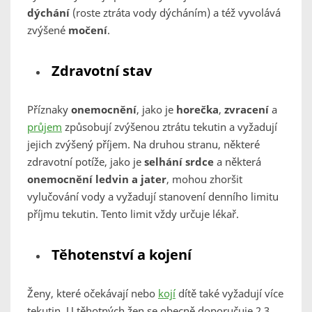
dýchání
(roste ztráta vody dýcháním) a též vyvolává
zvýšené
močení
.
Zdravotní stav
Příznaky
onemocnění
, jako je
horečka
,
zvracení
a
průjem
způsobují zvýšenou ztrátu tekutin a vyžadují
jejich zvýšený příjem. Na druhou stranu, některé
zdravotní potíže, jako je
selhání srdce
a některá
onemocnění ledvin a jater
, mohou zhoršit
vylučování vody a vyžadují stanovení denního limitu
příjmu tekutin. Tento limit vždy určuje lékař.
Těhotenství a kojení
Ženy, které očekávají nebo
kojí
dítě také vyžadují více
tekutin. U těhotných žen se obecně doporučuje 2,3