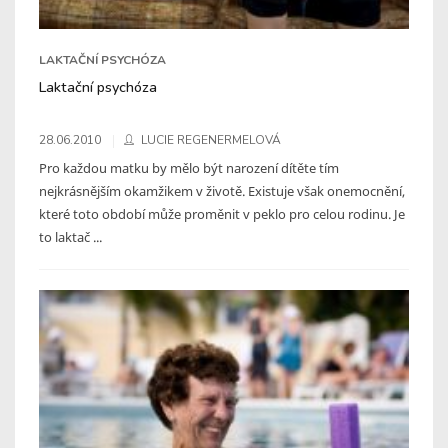
LAKTAČNÍ PSYCHÓZA
Laktační psychóza
28.06.2010
LUCIE REGENERMELOVÁ
Pro každou matku by mělo být narození dítěte tím
nejkrásnějším okamžikem v životě. Existuje však onemocnění,
které toto období může proměnit v peklo pro celou rodinu. Je
to laktač ...