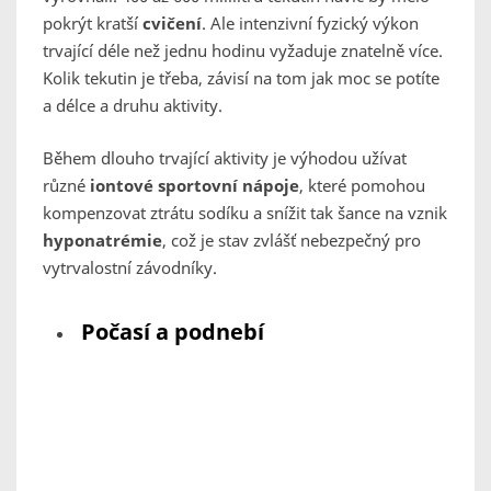
pokrýt kratší
cvičení
. Ale intenzivní fyzický výkon
trvající déle než jednu hodinu vyžaduje znatelně více.
Kolik tekutin je třeba, závisí na tom jak moc se potíte
a délce a druhu aktivity.
Během dlouho trvající aktivity je výhodou užívat
různé
iontové sportovní nápoje
, které pomohou
kompenzovat ztrátu sodíku a snížit tak šance na vznik
hyponatrémie
, což je stav zvlášť nebezpečný pro
vytrvalostní závodníky.
Počasí a podnebí