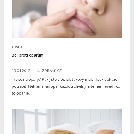
OPAR
Boj proti oparům
19.04.2012
ZDRAVĚ.CZ
Trpíte na opary? Pak jistě víte, jak takový malý flíček dokáže
potrápit. Někteří mají opar každou chvíli, jiní téměř nevědí, co
to opar je.