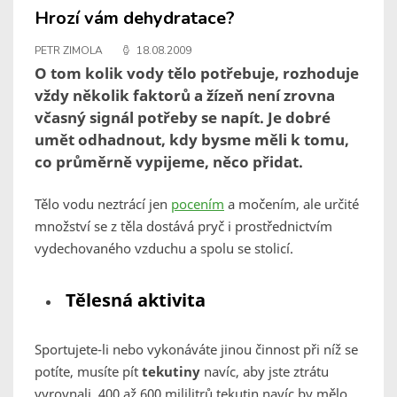
Hrozí vám dehydratace?
PETR ZIMOLA
18.08.2009
O tom kolik vody tělo potřebuje, rozhoduje
vždy několik faktorů a žízeň není zrovna
včasný signál potřeby se napít. Je dobré
umět odhadnout, kdy bysme měli k tomu,
co průměrně vypijeme, něco přidat.
Tělo vodu neztrácí jen
pocením
a močením, ale určité
množství se z těla dostává pryč i prostřednictvím
vydechovaného vzduchu a spolu se stolicí.
Tělesná aktivita
Sportujete-li nebo vykonáváte jinou činnost při níž se
potíte, musíte pít
tekutiny
navíc, aby jste ztrátu
vyrovnali. 400 až 600 mililitrů tekutin navíc by mělo