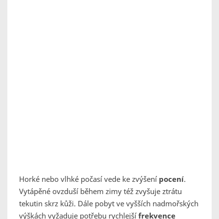
Horké nebo vlhké počasí vede ke zvýšení
pocení
.
Vytápěné ovzduší během zimy též zvyšuje ztrátu
tekutin skrz kůži. Dále pobyt ve vyšších nadmořských
výškách vyžaduje potřebu rychlejší
frekvence