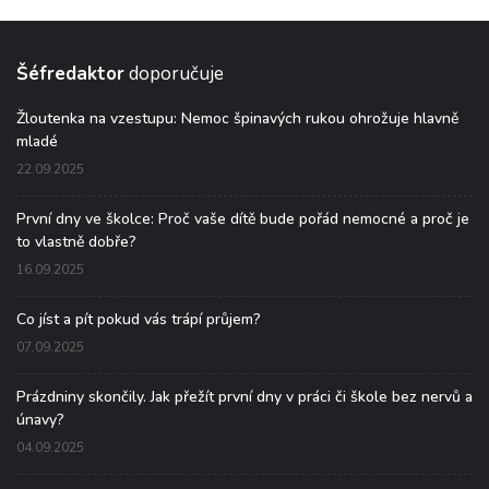
Šéfredaktor
doporučuje
Žloutenka na vzestupu: Nemoc špinavých rukou ohrožuje hlavně
mladé
22.09.2025
První dny ve školce: Proč vaše dítě bude pořád nemocné a proč je
to vlastně dobře?
16.09.2025
Co jíst a pít pokud vás trápí průjem?
07.09.2025
Prázdniny skončily. Jak přežít první dny v práci či škole bez nervů a
únavy?
04.09.2025