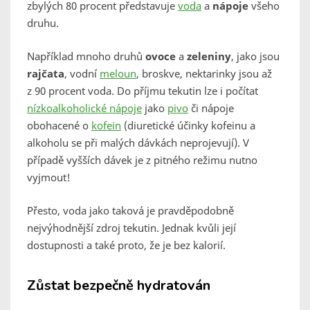
zbylých 80 procent představuje
voda
a
nápoje
všeho
druhu.
Například mnoho druhů
ovoce
a
zeleniny
, jako jsou
rajčata
, vodní
meloun
, broskve, nektarinky jsou až
z 90 procent voda. Do příjmu tekutin lze i počítat
nízkoalkoholické nápoje
jako
pivo
či nápoje
obohacené o
kofein
(diuretické účinky kofeinu a
alkoholu se při malých dávkách neprojevují). V
případě vyšších dávek je z pitného režimu nutno
vyjmout!
Přesto, voda jako taková je pravděpodobně
nejvýhodnější zdroj tekutin. Jednak kvůli její
dostupnosti a také proto, že je bez kalorií.
Zůstat bezpečně hydratován