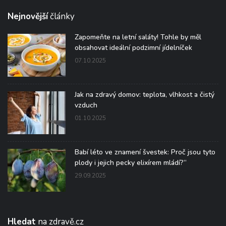
Nejnovější
články
Zapomeňte na letní saláty! Tohle by měl
obsahovat ideální podzimní jídelníček
07.10.2025
Jak na zdravý domov: teplota, vlhkost a čistý
vzduch
01.10.2025
Babí léto ve znamení švestek: Proč jsou tyto
plody i jejich pecky elixírem mládí?“
29.09.2025
Hledat
na zdravě.cz