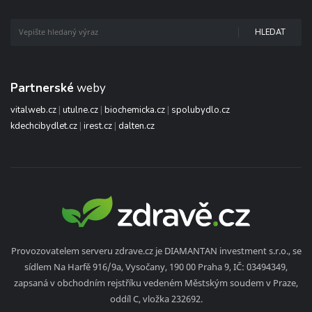
HLEDAT
Partnerské
weby
vitalweb.cz
|
utulne.cz
|
biochemicka.cz
|
spolubydlo.cz
kdechcibydlet.cz
|
irest.cz
|
dalten.cz
Provozovatelem serveru zdrave.cz je DIAMANTAN investment s.r.o., se
sídlem Na Harfě 916/9a, Vysočany, 190 00 Praha 9, IČ: 03494349,
zapsaná v obchodním rejstříku vedeném Městským soudem v Praze,
oddíl C, vložka 232692.