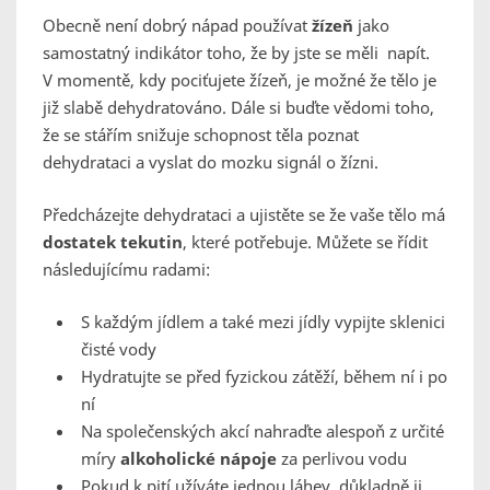
Obecně není dobrý nápad používat
žízeň
jako
samostatný indikátor toho, že by jste se měli napít.
V momentě, kdy pociťujete žízeň, je možné že tělo je
již slabě dehydratováno. Dále si buďte vědomi toho,
že se stářím snižuje schopnost těla poznat
dehydrataci a vyslat do mozku signál o žízni.
Předcházejte dehydrataci a ujistěte se že vaše tělo má
dostatek tekutin
, které potřebuje. Můžete se řídit
následujícímu radami:
S každým jídlem a také mezi jídly vypijte sklenici
čisté vody
Hydratujte se před fyzickou zátěží, během ní i po
ní
Na společenských akcí nahraďte alespoň z určité
míry
alkoholické nápoje
za perlivou vodu
Pokud k pití užíváte jednou láhev, důkladně ji