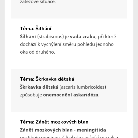
zátěžové situace.
Téma: Šilhání
Šilhání
(strabismus) je
vada zraku
, při které
dochází k vychýlení směru pohledu jednoho
oka od druhého.
Téma: Škrkavka dětská
Škrkavka dětská
(ascaris lumbricoides)
způsobuje
onemocnění askaridóza
.
Téma: Zánět mozkových blan
Zánět mozkových blan - meningitida
postihuje meningy, čili obaly chránící mozek a