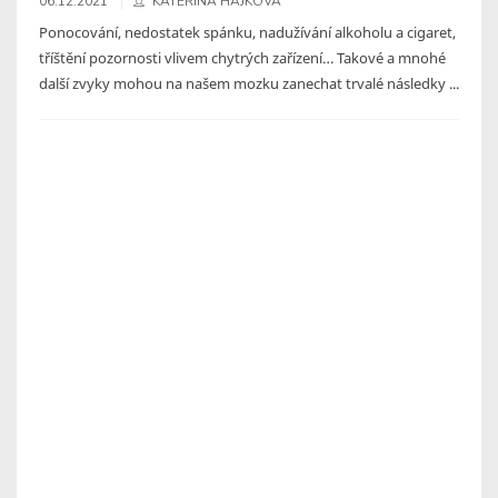
06.12.2021
KATEŘINA HÁJKOVÁ
Ponocování, nedostatek spánku, nadužívání alkoholu a cigaret,
tříštění pozornosti vlivem chytrých zařízení… Takové a mnohé
další zvyky mohou na našem mozku zanechat trvalé následky ...