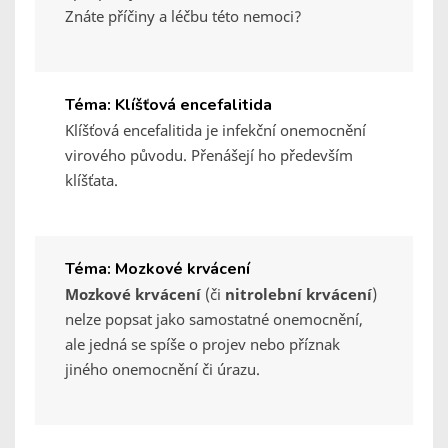
Znáte příčiny a léčbu této nemoci?
Téma: Klíšťová encefalitida
Klíšťová encefalitida je infekční onemocnění
virového původu. Přenášejí ho především
klíšťata.
Téma: Mozkové krvácení
Mozkové krvácení
(či
nitrolební krvácení
)
nelze popsat jako samostatné onemocnění,
ale jedná se spíše o projev nebo příznak
jiného onemocnění či úrazu.