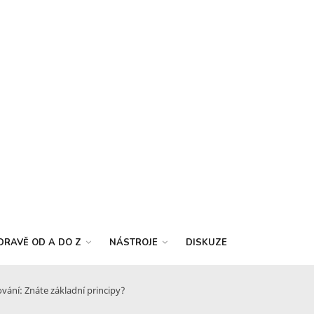
DRAVĚ OD A DO Z
NÁSTROJE
DISKUZE
vání: Znáte základní principy?