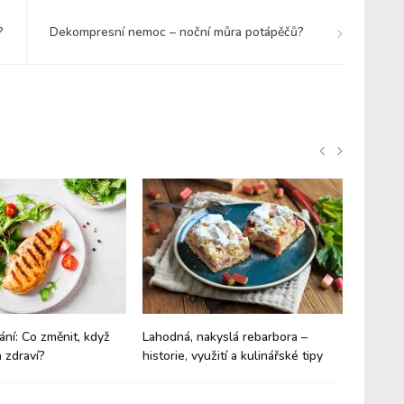
?
Dekompresní nemoc – noční můra potápěčů?
ání: Co změnit, když
Lahodná, nakyslá rebarbora –
Budíte 
 zdraví?
historie, využití a kulinářské tipy
trpíte 