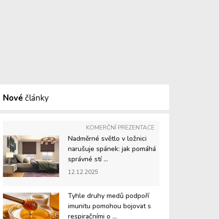
Nové
články
KOMERČNÍ PREZENTACE
Nadměrné světlo v ložnici
narušuje spánek: jak pomáhá
správné stí ...
12.12.2025
Tyhle druhy medů podpoří
imunitu pomohou bojovat s
respiračními o ...