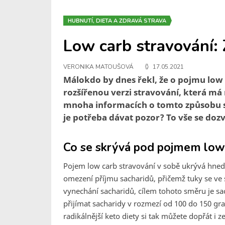
HUBNUTÍ, DIETA A ZDRAVÁ STRAVA
Low carb stravování: 
VERONIKA MATOUŠOVÁ
17.05.2021
Málokdo by dnes řekl, že o pojmu low c
rozšířenou verzi stravování, která má
mnoha informacích o tomto způsobu st
je potřeba dávat pozor? To vše se doz
Co se skrývá pod pojmem low
Pojem low carb stravování v sobě ukrývá hned
omezení příjmu sacharidů, přičemž tuky se ve 
vynechání sacharidů, cílem tohoto směru je sa
přijímat sacharidy v rozmezí od 100 do 150 gra
radikálnější keto diety si tak můžete dopřát i 