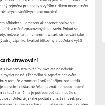
vhodný zejména pro osoby s vyšším rizikem onemocnění
o některých zánětlivých onemocnění.
chto základech – omezení až absence obilovin a
valitních a méně zpracovaných potravin. Pokud se
ety, můžete zařadit v rámci low carb stravování také
ný zdroj vápníku, kvalitní bílkoviny a potřebné vyšší
carb stravování
t s low carb stravováním, myslete na několik
 a myslet na ně. Především si zajistěte adekvátní
hybu v tom, že v momentě snížení příjmu sacharidů
 je ale velmi nešťastné řešení a značí to nepochopení
n se totiž nemění a je potřeba počítat i nadále s
osti. Důležité je také počítat s tím, že mozek pro
ně snížíte příjem sacharidů, dostaví se dříve či později