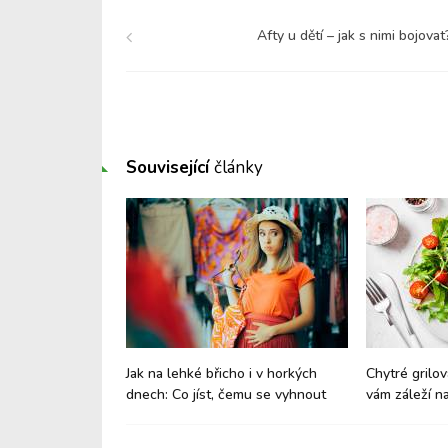
Afty u dětí – jak s nimi bojovat
Související
články
nách: Jak
Jak na lehké břicho i v horkých
Chytré grilov
aví?
dnech: Co jíst, čemu se vyhnout
vám záleží na