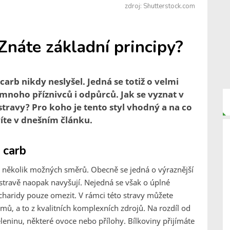
zdroj: Shutterstock.com
Znáte základní principy?
arb nikdy neslyšel. Jedná se totiž o velmi
 mnoho příznivců i odpůrců. Jak se vyznat v
ravy? Pro koho je tento styl vhodný a na co
víte v dnešním článku.
 carb
 několik možných směrů. Obecně se jedná o výraznější
stravě naopak navyšují. Nejedná se však o úplné
charidy pouze omezit. V rámci této stravy můžete
mů, a to z kvalitních komplexních zdrojů. Na rozdíl od
zeleninu, některé ovoce nebo přílohy. Bílkoviny přijímáte