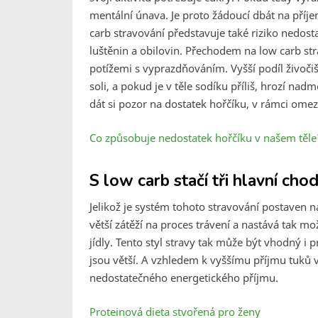
mentální únava. Je proto žádoucí dbát na příj
carb stravování představuje také riziko nedost
luštěnin a obilovin. Přechodem na low carb str
potížemi s vyprazdňováním. Vyšší podíl živoč
soli, a pokud je v těle sodíku příliš, hrozí na
dát si pozor na dostatek hořčíku, v rámci omeze
Co způsobuje nedostatek hořčíku v našem těle
S low carb stačí tři hlavní cho
Jelikož je systém tohoto stravování postaven n
větší zátěží na proces trávení a nastává tak m
jídly. Tento styl stravy tak může být vhodný i p
jsou větší. A vzhledem k vyššímu příjmu tuků v
nedostatečného energetického příjmu.
Proteinová dieta stvořená pro ženy