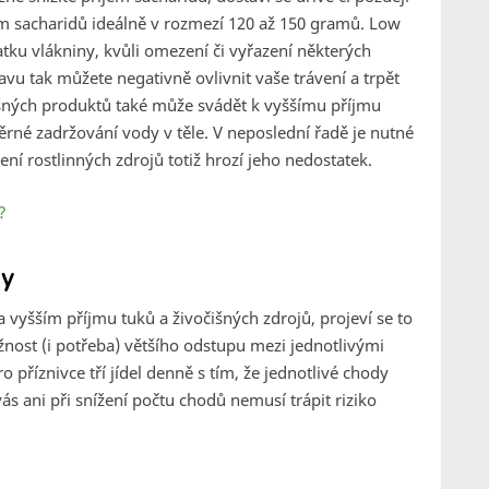
em sacharidů ideálně v rozmezí 120 až 150 gramů. Low
atku vlákniny, kvůli omezení či vyřazení některých
avu tak můžete negativně ovlivnit vaše trávení a trpět
išných produktů také může svádět k vyššímu příjmu
dměrné zadržování vody v těle. V neposlední řadě je nutné
ní rostlinných zdrojů totiž hrozí jeho nedostatek.
?
dy
a vyšším příjmu tuků a živočišných zdrojů, projeví se to
ožnost (i potřeba) většího odstupu mezi jednotlivými
ro příznivce tří jídel denně s tím, že jednotlivé chody
ás ani při snížení počtu chodů nemusí trápit riziko