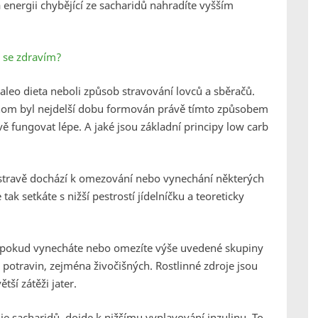
 energii chybějící ze sacharidů nahradíte vyšším
d se zdravím?
paleo dieta neboli způsob stravování lovců a sběračů.
genom byl nejdelší dobu formován právě tímto způsobem
vě fungovat lépe. A jaké jsou základní principy low carb
 stravě dochází k omezování nebo vynechání některých
tak setkáte s nižší pestrostí jídelníčku a teoreticky
pokud vynecháte nebo omezíte výše uvedené skupiny
 potravin, zejména živočišných. Rostlinné zdroje jsou
ší zátěži jater.
je sacharidů, dojde k nižšímu vyplavování inzulinu. To