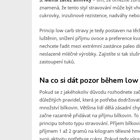
znamená, že tento styl stravování může být 
cukrovky, inzulinové rezistence, nadváhy neb
Princip low carb stravy je tedy postaven na tě
luštěnin, snížení příjmu ovoce a preference k
nechcete řadit mezi extrémní zastánce paleo di
neslazené mléčné výrobky. Zajistíte si tak sluš
zastoupení tuků.
Na co si dát pozor během low 
Pokud se z jakéhokoliv důvodu rozhodnete začí
důležitých pravidel, která je potřeba dodržovat
množství bílkovin. Většina lidí dělá zásadní c
začne razantně přidávat na příjmu bílkovin. To
principu tohoto typu stravování. Příjem bílkovi
příjmem 1 až 2 gramů na kilogram tělesné hmotn
svoji aktivitu potřebuje cukry. Pokud tedy výraz