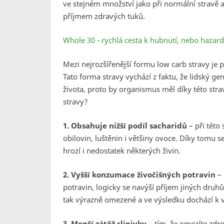
ve stejném množství jako při normální stravě a
příjmem zdravých tuků.
Whole 30 - rychlá cesta k hubnutí, nebo hazar
Mezi nejrozšířenější formu low carb stravy je 
Tato forma stravy vychází z faktu, že lidský 
života, proto by organismus měl díky této stra
stravy?
1. Obsahuje nižší podíl sacharidů
– při této
obilovin, luštěnin i většiny ovoce. Díky tomu se 
hrozí i nedostatek některých živin.
2. Vyšší konzumace živočišných potravin
– 
potravin, logicky se navýší příjem jiných druhů
tak výrazně omezené a ve výsledku dochází k vět
3. Menší zátěž slinivky
– tím, že omezíte zdro