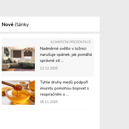
Nové
články
KOMERČNÍ PREZENTACE
Nadměrné světlo v ložnici
narušuje spánek: jak pomáhá
správné stí ...
12.12.2025
Tyhle druhy medů podpoří
imunitu pomohou bojovat s
respiračními o ...
05.11.2025