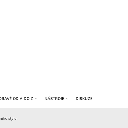
DRAVĚ OD A DO Z
NÁSTROJE
DISKUZE
ního stylu