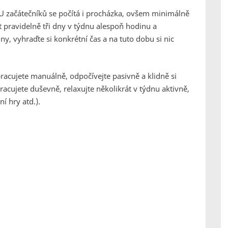
. U začátečníků se počítá i procházka, ovšem minimálně
it pravidelně tři dny v týdnu alespoň hodinu a
ny, vyhraďte si konkrétní čas a na tuto dobu si nic
racujete manuálně, odpočívejte pasivně a klidně si
racujete duševně, relaxujte několikrát v týdnu aktivně,
í hry atd.).