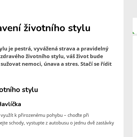
vení životního stylu
lu je pestrá, vyvážená strava a pravidelný
dravého životního stylu, váš život bude
užovat nemoci, únava a stres. Stačí se řídit
otního stylu
Havlíčka
 využít k přirozenému pohybu – choďte při
vejte schody, vystupte z autobusu o jednu dvě zastávky