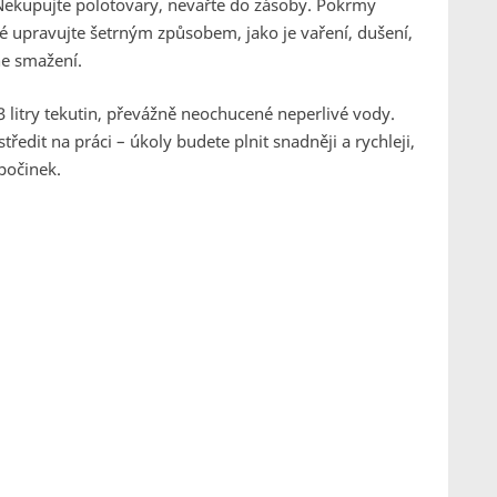
. Nekupujte polotovary, nevařte do zásoby. Pokrmy
eré upravujte šetrným způsobem, jako je vaření, dušení,
ne smažení.
3 litry tekutin, převážně neochucené neperlivé vody.
ředit na práci – úkoly budete plnit snadněji a rychleji,
počinek.