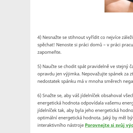
4) Nesnažte se stihnout vyřídit co nejvíce zále
spěchat! Nenoste si práci domů – v práci prac
zapomeňte.
5) Naučte se chodit spát pravidelně ve stejný č
opravdu jen výjimka. Nepovažujte spánek za ztr
nedostatek spánku má v mnoha směrech negativ
6) Snažte se, aby váš jídelníček obsahoval všec
energetická hodnota odpovídala vašemu energ
jídelníček tak, aby byla jeho energetická hodno
optimální energetická hodnota. Jaký by měl být 
interaktivního nástroje
Porovnejte si svůj vý