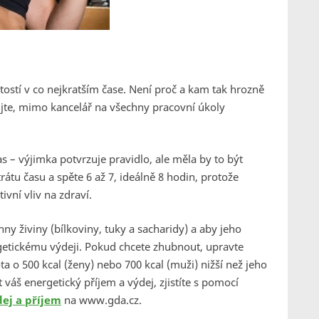
žitostí v co nejkratším čase. Není proč a kam tak hrozně
ujte, mimo kancelář na všechny pracovní úkoly
as – výjimka potvrzuje pravidlo, ale měla by to být
átu času a spěte 6 až 7, ideálně 8 hodin, protože
ní vliv na zdraví.
hny živiny (bílkoviny, tuky a sacharidy) a aby jeho
etickému výdeji. Pokud chcete zhubnout, upravte
ta o 500 kcal (ženy) nebo 700 kcal (muži) nižší než jeho
váš energetický příjem a výdej, zjistíte s pomocí
dej a příjem
na www.gda.cz.