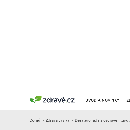
ÚVOD A NOVINKY
Z
Domů
Zdravá výživa
Desatero rad na ozdravení život