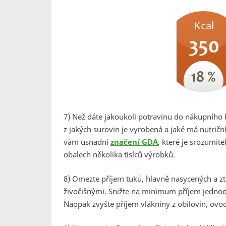
7) Než dáte jakoukoli potravinu do nákupního k
z jakých surovin je vyrobená a jaké má nutričn
vám usnadní
značení GDA
, které je srozumit
obalech několika tisíců výrobků.
8) Omezte příjem tuků, hlavně nasycených a z
živočišnými. Snižte na minimum příjem jednod
Naopak zvyšte příjem vlákniny z obilovin, ovoc