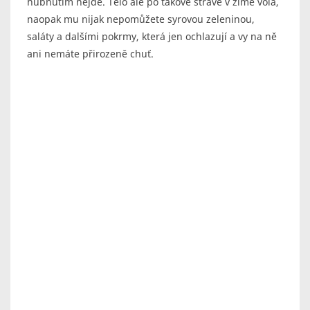
hubnutím nejde. Tělo ale po takové stravě v zimě volá,
naopak mu nijak nepomůžete syrovou zeleninou,
saláty a dalšími pokrmy, která jen ochlazují a vy na ně
ani nemáte přirozeně chuť.