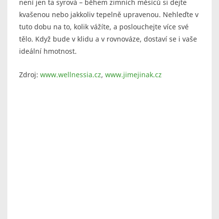
není jen ta syrová – během zimních měsíců si dejte
kvašenou nebo jakkoliv tepelně upravenou. Nehleďte v
tuto dobu na to, kolik vážíte, a poslouchejte více své
tělo. Když bude v klidu a v rovnováze, dostaví se i vaše
ideální hmotnost.
Zdroj:
www.wellnessia.cz
,
www.jimejinak.cz