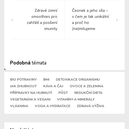
Zdravé zimní
Česnek a jeho síla –
smoothies pro
v čem je tak unikátní
zahřátí a posílení
a proč ho
imunity
(ne)milujeme
Podobná
témata
BIO POTRAVINY
BMI
DETOXIKACE ORGANISMU
JAK ZHUBNOUT
KÁVA A ČAJ
OVOCE A ZELENINA
PŘÍPRAVKY NA HUBNUTÍ
PŮST
REDUKČNÍ DIETA
VEGETARIÁNI A VEGANI
VITAMÍNY A MINERÁLY
VLÁKNINA
VODA A HYDRATACE
ZDRAVÁ VÝŽIVA