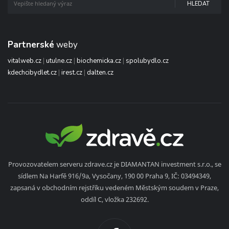
HLEDAT
Partnerské
weby
vitalweb.cz
|
utulne.cz
|
biochemicka.cz
|
spolubydlo.cz
kdechcibydlet.cz
|
irest.cz
|
dalten.cz
Provozovatelem serveru zdrave.cz je DIAMANTAN investment s.r.o., se
sídlem Na Harfě 916/9a, Vysočany, 190 00 Praha 9, IČ: 03494349,
zapsaná v obchodním rejstříku vedeném Městským soudem v Praze,
oddíl C, vložka 232692.