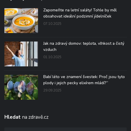
Zapomeňte na letní saláty! Tohle by měl
obsahovat ideální podzimní jídelníček
07.10.2025
Jak na zdravý domov: teplota, vlhkost a čistý
vzduch
01.10.2025
Babí léto ve znamení švestek: Proč jsou tyto
plody i jejich pecky elixírem mládí?“
29.09.2025
Hledat
na zdravě.cz