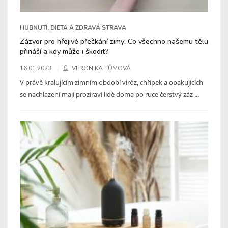
HUBNUTÍ, DIETA A ZDRAVÁ STRAVA
Zázvor pro hřejivé přečkání zimy: Co všechno našemu tělu
přináší a kdy může i škodit?
16.01.2023
VERONIKA TŮMOVÁ
V právě kralujícím zimním období viróz, chřipek a opakujících
se nachlazení mají prozíraví lidé doma po ruce čerstvý záz ...