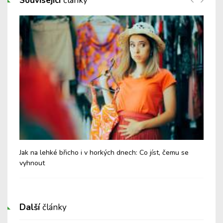
Související
články
Jak na lehké břicho i v horkých dnech: Co jíst, čemu se
Chy
vyhnout
Další
články