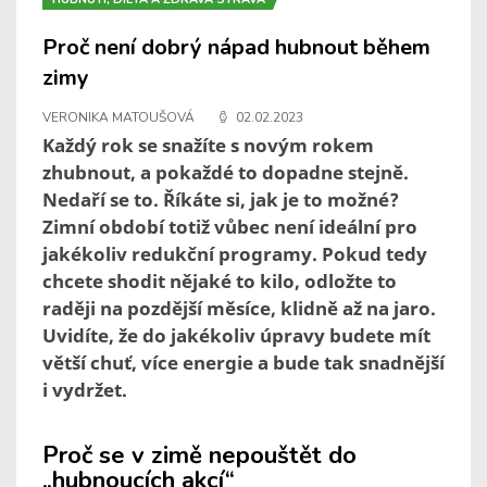
Proč není dobrý nápad hubnout během
zimy
VERONIKA MATOUŠOVÁ
02.02.2023
Každý rok se snažíte s novým rokem
zhubnout, a pokaždé to dopadne stejně.
Nedaří se to. Říkáte si, jak je to možné?
Zimní období totiž vůbec není ideální pro
jakékoliv redukční programy. Pokud tedy
chcete shodit nějaké to kilo, odložte to
raději na pozdější měsíce, klidně až na jaro.
Uvidíte, že do jakékoliv úpravy budete mít
větší chuť, více energie a bude tak snadnější
i vydržet.
Proč se v zimě nepouštět do
„hubnoucích akcí“