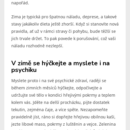
napořád.
Zima je typická pro špatnou náladu, deprese, a takové
stavy jakákoliv dieta ještě zhorší. Když si stanovíte nová
pravidla, ať už v rámci stravy či pohybu, bude těžší se
jich trvale držet. To pak povede k porušování, což vaši
náladu rozhodně nezlepší.
V zimě se hýčkejte a myslete i na
psychiku
Myslete proto i na své psychické zdraví, raději se
během zimních měsíců hýčkejte, odpočívejte a
udržujte své tělo v kondici hřejivými pokrmy a teplem
kolem vás. Jděte na delší procházku, pijte dostatek
tekutin, zejména čaje, a více spěte. Nezapomeňte
pravidelně jíst, ráno si dopřejte hřejivou obilnou kaši,
jezte libové maso, pokrmy z luštěnin a vejce. Zelenina