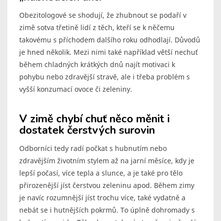
Obezitologové se shodují, že zhubnout se podaří v
zimě sotva třetině lidí z těch, kteří se k něčemu
takovému s příchodem dalšího roku odhodlají. Důvodů
je hned několik. Mezi nimi také například větší nechuť
během chladných krátkých dnů najít motivaci k
pohybu nebo zdravější stravě, ale i třeba problém s
vyšší konzumací ovoce či zeleniny.
V zimě chybí chuť něco měnit i
dostatek čerstvých surovin
Odborníci tedy radí počkat s hubnutím nebo
zdravějším životním stylem až na jarní měsíce, kdy je
lepší počasí, více tepla a slunce, a je také pro tělo
přirozenější jíst čerstvou zeleninu apod. Během zimy
je navíc rozumnější jíst trochu více, také vydatně a
nebát se i hutnějších pokrmů. To úplně dohromady s