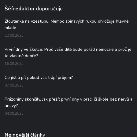
Šéfredaktor
doporučuje
Žloutenka na vzestupu: Nemoc špinavých rukou ohrožuje hlavně
mladé
22.09.2025
První dny ve školce: Proč vaše dítě bude pořád nemocné a proč je
to vlastně dobře?
16.09.2025
Co jíst a pít pokud vás trápí průjem?
07.09.2025
Prázdniny skončily. Jak přežít první dny v práci či škole bez nervů a
únavy?
04.09.2025
Nejnovější
články