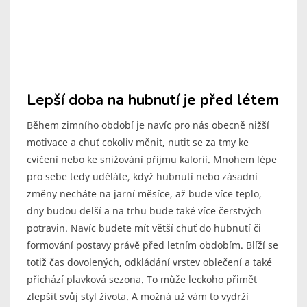
Lepší doba na hubnutí je před létem
Během zimního období je navíc pro nás obecně nižší
motivace a chuť cokoliv měnit, nutit se za tmy ke
cvičení nebo ke snižování příjmu kalorií. Mnohem lépe
pro sebe tedy uděláte, když hubnutí nebo zásadní
změny necháte na jarní měsíce, až bude více teplo,
dny budou delší a na trhu bude také více čerstvých
potravin. Navíc budete mít větší chuť do hubnutí či
formování postavy právě před letním obdobím. Blíží se
totiž čas dovolených, odkládání vrstev oblečení a také
přichází plavková sezona. To může leckoho přimět
zlepšit svůj styl života. A možná už vám to vydrží