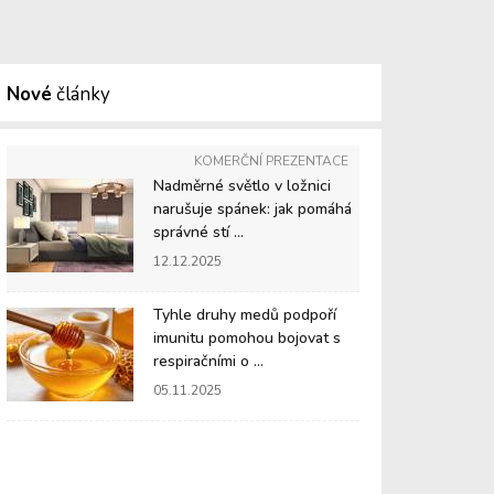
Nové
články
KOMERČNÍ PREZENTACE
Nadměrné světlo v ložnici
narušuje spánek: jak pomáhá
správné stí ...
12.12.2025
Tyhle druhy medů podpoří
imunitu pomohou bojovat s
respiračními o ...
05.11.2025