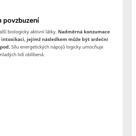
n povzbuzení
ší biologicky aktivní látky.
Nadměrná konzumace
 intoxikaci, jejímž následkem může být srdeční
apod.
Sílu energetických nápojů logicky umocňuje
ladých lidí oblíbená.