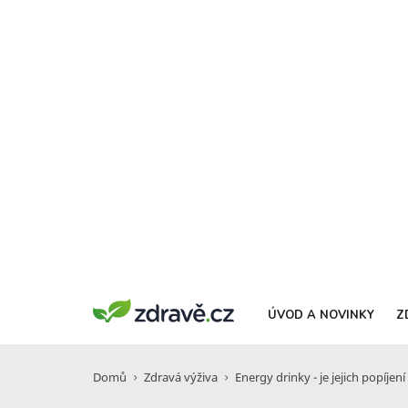
ÚVOD A NOVINKY
Z
Domů
Zdravá výživa
Energy drinky - je jejich popíje