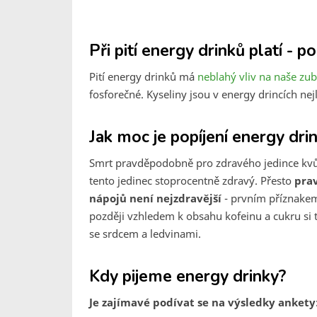
Při pití energy drinků platí - p
Pití energy drinků má
neblahý vliv na naše zu
fosforečné. Kyseliny jsou v energy drincích n
Jak moc je popíjení energy dr
Smrt pravděpodobně pro zdravého jedince kvůli 
tento jedinec stoprocentně zdravý. Přesto
pra
nápojů není nejzdravější
- prvním příznake
později vzhledem k obsahu kofeinu a cukru si 
se srdcem a ledvinami.
Kdy pijeme energy drinky?
Je zajímavé podívat se na výsledky ankety