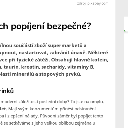
zdroj: pixabay.com
ich popíjení bezpečné?
ílnou součástí zboží supermarketů a
pnout, nastartovat, zabránit únavě. Některé
 při fyzické zátěži. Obsahují hlavně kofein,
, taurin, kreatin, sacharidy, vitamíny B,
blasti minerálů a stopových prvků.
rinků
moderní záležitostí poslední doby? To jste na omylu.
let.
Mají svým konzumentům přinést odstranění
eba i zlepšení nálady. Původní záměr byl popíjet tento
bě se setkáváme s jeho velkou oblibou zejména u