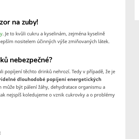
ozor na zuby!
by
. Je to kvůli cukru a kyselinám, zejména kyselině
ejlepším nositelem účinných výše zmiňovaných látek.
inků nebezpečné?
popíjení těchto drinků nehrozí. Tedy v případě, že je
videlné dlouhodobé popíjení energetických
m může být pálení žáhy, dehydratace organismu a
tak nejspíš koledujeme o vznik cukrovky a o problémy
: