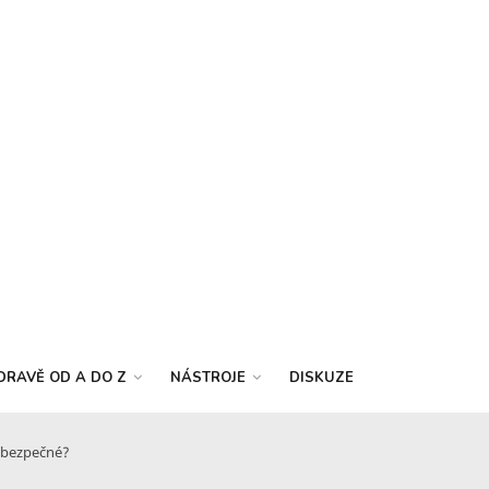
DRAVĚ OD A DO Z
NÁSTROJE
DISKUZE
ní bezpečné?