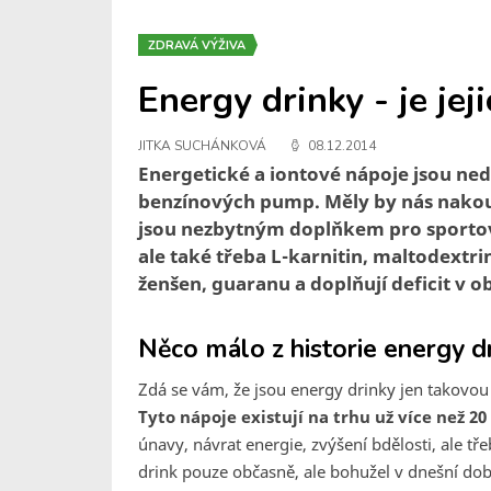
ZDRAVÁ VÝŽIVA
Energy drinky - je jej
JITKA SUCHÁNKOVÁ
08.12.2014
Energetické a iontové nápoje jsou ned
benzínových pump. Měly by nás nakou
jsou nezbytným doplňkem pro sportovce
ale také třeba L-karnitin, maltodextrin
ženšen, guaranu a doplňují deficit v o
Něco málo z historie energy d
Zdá se vám, že jsou energy drinky jen takovou 
Tyto nápoje existují na trhu už více než 20 
únavy, návrat energie, zvýšení bdělosti, ale tř
drink pouze občasně, ale bohužel v dnešní do