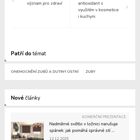
význam pro zdraví
antioxidant s
využitím v kosmetice
i kuchyni
Patří do
témat
ONEMOCNĚNÍ ZUBŮ A DUTINY ÚSTNÍ
ZUBY
Nové
články
KOMERČNÍ PREZENTACE
Nadměrné světlo v ložnici narušuje
spánek: jak pomáhá správné stí ...
12.12.2025