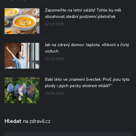
Zapomeňte na letní saláty! Tohle by měl
obsahovat ideální podzimní jídelníček
07.10.2025
Jak na zdravý domov: teplota, vlhkost a čistý
vzduch
01.10.2025
Babí léto ve znamení švestek: Proč jsou tyto
plody i jejich pecky elixírem mládí?“
29.09.2025
Hledat
na zdravě.cz