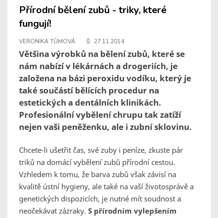
Přírodní bělení zubů - triky, které
fungují!
VERONIKA TŮMOVÁ
27.11.2014
Většina výrobků na bělení zubů, které se
nám nabízí v lékárnách a drogeriích, je
založena na bázi peroxidu vodíku, který je
také součástí bělících procedur na
estetických a dentálních klinikách.
Profesionální vybělení chrupu tak zatíží
nejen vaši peněženku, ale i zubní sklovinu.
Chcete-li ušetřit čas, své zuby i peníze, zkuste pár
triků na domácí vybělení zubů přírodní cestou.
Vzhledem k tomu, že barva zubů však závisí na
kvalitě ústní hygieny, ale také na vaší životosprávě a
genetických dispozicích, je nutné mít soudnost a
neočekávat zázraky.
S přírodním vylepšením