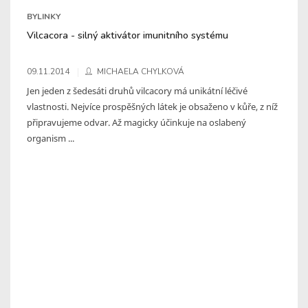
BYLINKY
Vilcacora - silný aktivátor imunitního systému
09.11.2014
MICHAELA CHYLKOVÁ
Jen jeden z šedesáti druhů vilcacory má unikátní léčivé
vlastnosti. Nejvíce prospěšných látek je obsaženo v kůře, z níž
připravujeme odvar. Až magicky účinkuje na oslabený
organism ...