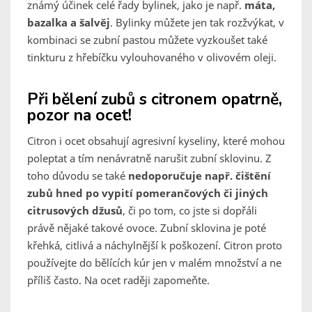
známý účinek celé řady bylinek, jako je např.
máta,
bazalka a šalvěj
. Bylinky můžete jen tak rozžvýkat, v
kombinaci se zubní pastou můžete vyzkoušet také
tinkturu z hřebíčku vylouhovaného v olivovém oleji.
Při bělení zubů s citronem opatrně,
pozor na ocet!
Citron i ocet obsahují agresivní kyseliny, které mohou
poleptat a tím nenávratně narušit zubní sklovinu. Z
toho důvodu se také
nedoporučuje např. čištění
zubů hned po vypití pomerančových či jiných
citrusových džusů
, či po tom, co jste si dopřáli
právě nějaké takové ovoce. Zubní sklovina je poté
křehká, citlivá a náchylnější k poškození. Citron proto
používejte do bělících kúr jen v malém množství a ne
příliš často. Na ocet raději zapomeňte.