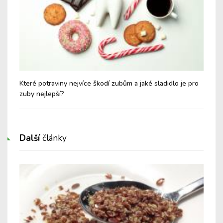
Které potraviny nejvíce škodí zubům a jaké sladidlo je pro
Bře
zuby nejlepší?
Další
články