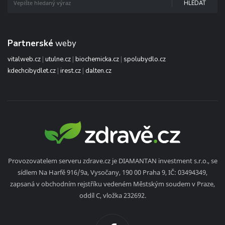
HLEDAT
Partnerské
weby
vitalweb.cz
|
utulne.cz
|
biochemicka.cz
|
spolubydlo.cz
kdechcibydlet.cz
|
irest.cz
|
dalten.cz
Provozovatelem serveru zdrave.cz je DIAMANTAN investment s.r.o., se
sídlem Na Harfě 916/9a, Vysočany, 190 00 Praha 9, IČ: 03494349,
zapsaná v obchodním rejstříku vedeném Městským soudem v Praze,
oddíl C, vložka 232692.