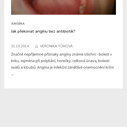
ANGÍNA
Jak překonat angínu bez antibiotik?
31.10.2014
VERONIKA TŮMOVÁ
Značně nepříjemné příznaky angíny známe všichni - bolest v
krku, zejména při polykání, horečky, celková únava, bolesti
svalů a kloubů. Angína je infekční zánětlivé onemocnění krční
...