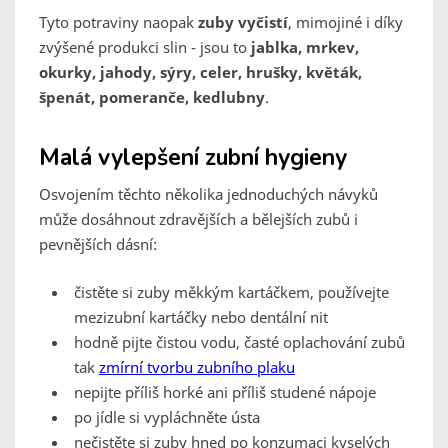
Tyto potraviny naopak
zuby vyčistí
, mimojiné i díky
zvýšené produkci slin - jsou to
jablka, mrkev,
okurky, jahody, sýry, celer, hrušky, květák,
špenát, pomeranče, kedlubny
.
Malá vylepšení zubní hygieny
Osvojením těchto několika jednoduchých návyků
může dosáhnout zdravějších a bělejších zubů i
pevnějších dásní:
čistěte si zuby měkkým kartáčkem, používejte
mezizubní kartáčky nebo dentální nit
hodně pijte čistou vodu, časté oplachování zubů
tak
zmírní tvorbu zubního plaku
nepijte příliš horké ani příliš studené nápoje
po jídle si vypláchněte ústa
nečistěte si zuby hned po konzumaci kyselých