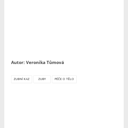
Autor: Veronika Tůmová
ZUBNÍ KAZ
ZUBY
PÉČE O TĚLO