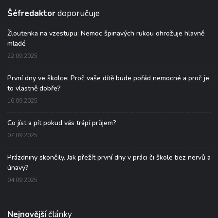
Šéfredaktor
doporučuje
Žloutenka na vzestupu: Nemoc špinavých rukou ohrožuje hlavně
mladé
22.09.2025
První dny ve školce: Proč vaše dítě bude pořád nemocné a proč je
to vlastně dobře?
16.09.2025
Co jíst a pít pokud vás trápí průjem?
07.09.2025
Prázdniny skončily. Jak přežít první dny v práci či škole bez nervů a
únavy?
04.09.2025
Nejnovější
články