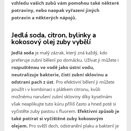
vzhledu vašich zubů vám pomohou také některé
potraviny, nebo naopak vyřazení jiných
potravin a některých nápojů.
Jedlá soda, citron, bylinky a
kokosový olej zuby vybělí
Jedlá soda
je malý zázrak, který zná každý, kdo
preferuje zubní bělení po domácku. Užívat ji můžete i
rozpuštěnou ve vodě jako ústní vodu,
neutralizuje bakterie, čistí zubní sklovinu a
odstraní pach z úst
. Pro efektivní bělení ji můžete
použít i v kombinaci s plátkem citronu, kvůli
možnému narušení zubní skloviny díky kyselinám
však neaplikujte tuto kúru příliš často a hned poté si
vyčistěte zuby pastou s fluorem.
Efektivní způsob je
také potírat si vyčištěné zuby kokosovým
olejem.
Pro svěží dech, odstranění plaku a bakterií je