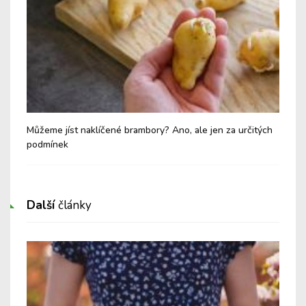
Můžeme jíst naklíčené brambory? Ano, ale jen za určitých
Mlé
podmínek
zak
Další
články