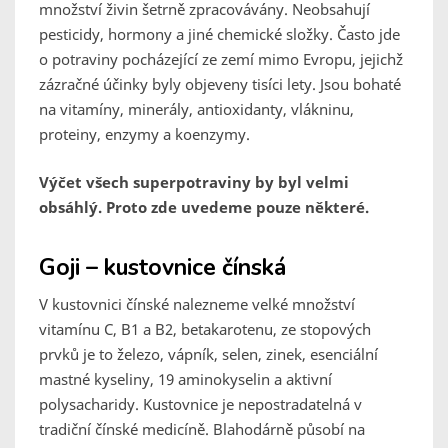
množství živin šetrně zpracovávány. Neobsahují
pesticidy, hormony a jiné chemické složky. Často jde
o potraviny pocházející ze zemí mimo Evropu, jejichž
zázračné účinky byly objeveny tisíci lety. Jsou bohaté
na vitamíny, minerály, antioxidanty, vlákninu,
proteiny, enzymy a koenzymy.
Výčet všech superpotraviny by byl velmi
obsáhlý. Proto zde uvedeme pouze některé.
Goji – kustovnice čínská
V kustovnici čínské nalezneme velké množství
vitamínu C, B1 a B2, betakarotenu, ze stopových
prvků je to železo, vápník, selen, zinek, esenciální
mastné kyseliny, 19 aminokyselin a aktivní
polysacharidy. Kustovnice je nepostradatelná v
tradiční čínské medicíně. Blahodárně působí na