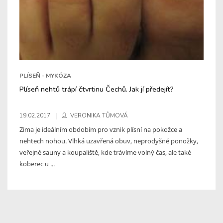
PLÍSEŇ - MYKÓZA
Plíseň nehtů trápí čtvrtinu Čechů. Jak jí předejít?
19.02.2017
VERONIKA TŮMOVÁ
Zima je ideálním obdobím pro vznik plísní na pokožce a
nehtech nohou. Vlhká uzavřená obuv, neprodyšné ponožky,
veřejné sauny a koupaliště, kde trávíme volný čas, ale také
koberec u ...