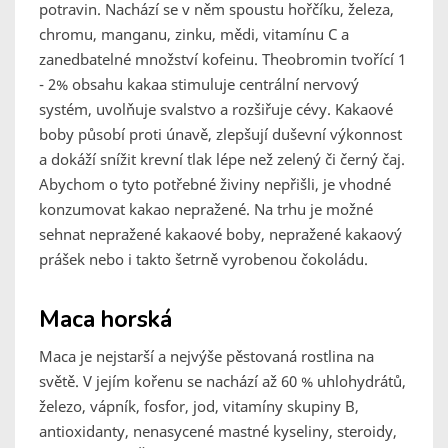
potravin. Nachází se v něm spoustu hořčíku, železa,
chromu, manganu, zinku, mědi, vitamínu C a
zanedbatelné množství kofeinu. Theobromin tvořící 1
- 2% obsahu kakaa stimuluje centrální nervový
systém, uvolňuje svalstvo a rozšiřuje cévy. Kakaové
boby působí proti únavě, zlepšují duševní výkonnost
a dokáží snížit krevní tlak lépe než zelený či černý čaj.
Abychom o tyto potřebné živiny nepřišli, je vhodné
konzumovat kakao nepražené. Na trhu je možné
sehnat nepražené kakaové boby, nepražené kakaový
prášek nebo i takto šetrně vyrobenou čokoládu.
Maca horská
Maca je nejstarší a nejvýše pěstovaná rostlina na
světě. V jejím kořenu se nachází až 60 % uhlohydrátů,
železo, vápník, fosfor, jod, vitamíny skupiny B,
antioxidanty, nenasycené mastné kyseliny, steroidy,