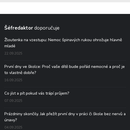
Šéfredaktor
doporučuje
Žloutenka na vzestupu: Nemoc špinavých rukou ohrožuje hlavně
mladé
22.09.2025
První dny ve školce: Proč vaše dítě bude pořád nemocné a proč je
to vlastně dobře?
16.09.2025
Co jíst a pít pokud vás trápí průjem?
07.09.2025
Prázdniny skončily. Jak přežít první dny v práci či škole bez nervů a
únavy?
04.09.2025