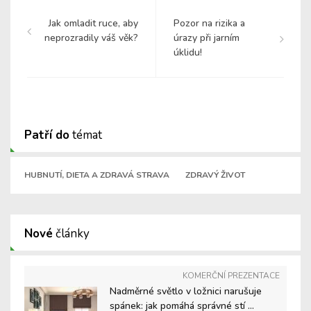
Jak omladit ruce, aby
Pozor na rizika a
neprozradily váš věk?
úrazy při jarním
úklidu!
Patří do
témat
HUBNUTÍ, DIETA A ZDRAVÁ STRAVA
ZDRAVÝ ŽIVOT
Nové
články
KOMERČNÍ PREZENTACE
Nadměrné světlo v ložnici narušuje
spánek: jak pomáhá správné stí ...