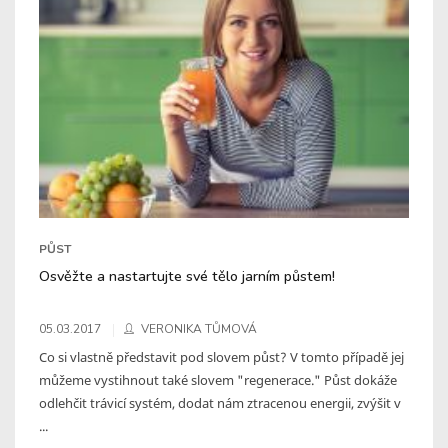
PŮST
Osvěžte a nastartujte své tělo jarním půstem!
05.03.2017
VERONIKA TŮMOVÁ
Co si vlastně představit pod slovem půst? V tomto případě jej
můžeme vystihnout také slovem "regenerace." Půst dokáže
odlehčit trávicí systém, dodat nám ztracenou energii, zvýšit v
...