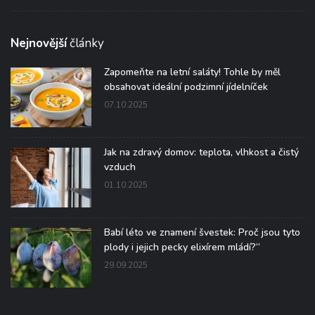
Nejnovější
články
Zapomeňte na letní saláty! Tohle by měl
obsahovat ideální podzimní jídelníček
07.10.2025
Jak na zdravý domov: teplota, vlhkost a čistý
vzduch
01.10.2025
Babí léto ve znamení švestek: Proč jsou tyto
plody i jejich pecky elixírem mládí?“
29.09.2025