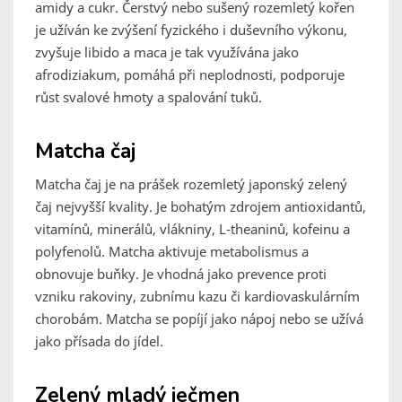
amidy a cukr. Čerstvý nebo sušený rozemletý kořen
je užíván ke zvýšení fyzického i duševního výkonu,
zvyšuje libido a maca je tak využívána jako
afrodiziakum, pomáhá při neplodnosti, podporuje
růst svalové hmoty a spalování tuků.
Matcha čaj
Matcha čaj je na prášek rozemletý japonský zelený
čaj nejvyšší kvality. Je bohatým zdrojem antioxidantů,
vitamínů, minerálů, vlákniny, L-theaninů, kofeinu a
polyfenolů. Matcha aktivuje metabolismus a
obnovuje buňky. Je vhodná jako prevence proti
vzniku rakoviny, zubnímu kazu či kardiovaskulárním
chorobám. Matcha se popíjí jako nápoj nebo se užívá
jako přísada do jídel.
Zelený mladý ječmen