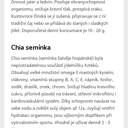
činnost jater a ledvin. Posiluje obranyschopnost
organismu, snižuje krevní tlak, prospívá zraku.
Kustovnice čínská se jí sušená, připravuje se z ní
tradiční čaj nebo se přidává do slaných i sladkých
jídel. Doporučená denní konzumace je 10 - 20 g.
Chia semínka
Chia semínka (semínka šalvěje hispánské) byla
nepostradatelnou součástí jídelníčku Aztéků.
Obsahují velké množství omega-3 mastných kyselin,
vlákniny, vitamínů skupiny B, A, C, E, vápník, fosfor,
sodík, draslík, zinek, chrom. Snižují hladinu krevního
cukru, příznivě působí na trávení, střevní mikroflóru i
kardiovaskulární systém. Díky schopnosti navázat na
sebe vodu a zvětšit svůj objem až 12x, zvyšují vnitřní
hydrataci organismu. Jsou výborným doplňkem při
vytrvalostním sportu. Vhodné je užívat denně 2 - 3