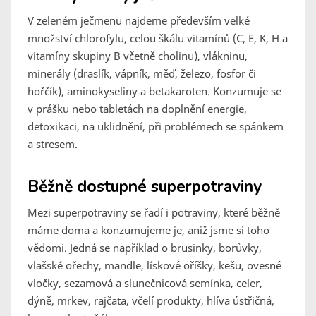
V zeleném ječmenu najdeme především velké
množství chlorofylu, celou škálu vitamínů (C, E, K, H a
vitamíny skupiny B včetně cholinu), vlákninu,
minerály (draslík, vápník, měď, železo, fosfor či
hořčík), aminokyseliny a betakaroten. Konzumuje se
v prášku nebo tabletách na doplnění energie,
detoxikaci, na uklidnění, při problémech se spánkem
a stresem.
Běžně dostupné superpotraviny
Mezi superpotraviny se řadí i potraviny, které běžně
máme doma a konzumujeme je, aniž jsme si toho
vědomi. Jedná se například o brusinky, borůvky,
vlašské ořechy, mandle, lískové oříšky, kešu, ovesné
vločky, sezamová a slunečnicová semínka, celer,
dýně, mrkev, rajčata, včelí produkty, hlíva ústřičná,