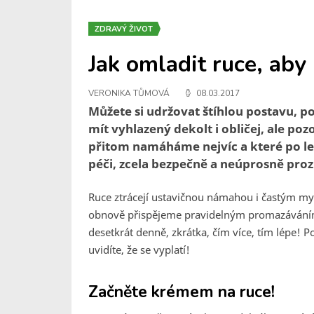
ZDRAVÝ ŽIVOT
Jak omladit ruce, aby
VERONIKA TŮMOVÁ
08.03.2017
Můžete si udržovat štíhlou postavu, 
mít vyhlazený dekolt i obličej, ale p
přitom namáháme nejvíc a které po l
péči, zcela bezpečně a neúprosně proz
Ruce ztrácejí ustavičnou námahou i častým myt
obnově přispějeme pravidelným promazáváním,
desetkrát denně, zkrátka, čím více, tím lépe! P
uvidíte, že se vyplatí!
Začněte krémem na ruce!