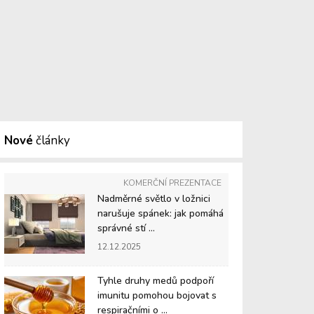
Nové
články
KOMERČNÍ PREZENTACE
Nadměrné světlo v ložnici
narušuje spánek: jak pomáhá
správné stí ...
12.12.2025
Tyhle druhy medů podpoří
imunitu pomohou bojovat s
respiračními o ...