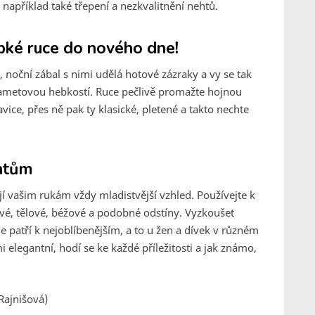
například také třepení a nezkvalitnění nehtů.
bké ruce do nového dne!
ční zábal s nimi udělá hotové zázraky a vy se tak
sametovou hebkostí. Ruce pečlivě promažte hojnou
vice, přes ně pak ty klasické, pletené a takto nechte
ehtům
í vašim rukám vždy mladistvější vzhled. Používejte k
ové, tělové, béžové a podobné odstíny. Vyzkoušet
 patří k nejoblíbenějším, a to u žen a dívek v různém
i elegantní, hodí se ke každé příležitosti a jak známo,
 Rajnišová)