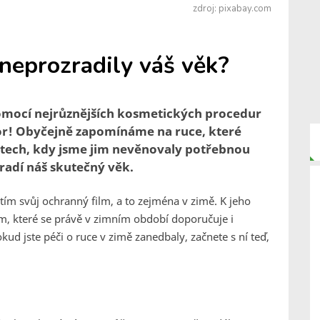
zdroj: pixabay.com
 neprozradily váš věk?
pomocí nejrůznějších kosmetických procedur
ozor! Obyčejně zapomínáme na ruce, které
etech, kdy jsme jim nevěnovaly potřebnou
radí náš skutečný věk.
ím svůj ochranný film, a to zejména v zimě. K jeho
 které se právě v zimním období doporučuje i
okud jste péči o ruce v zimě zanedbaly, začnete s ní teď,