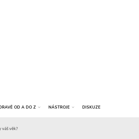
DRAVĚ OD A DO Z
NÁSTROJE
DISKUZE
y váš věk?