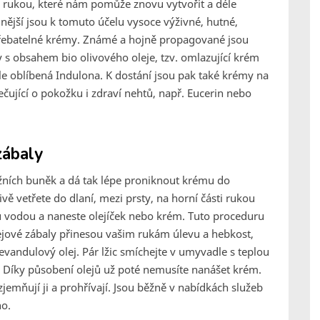
í rukou, které nám pomůže znovu vytvořit a déle
nější jsou k tomuto účelu vysoce výživné, hutné,
třebatelné krémy. Známé a hojně propagované jsou
 obsahem bio olivového oleje, tzv. omlazující krém
e oblíbená Indulona. K dostání jsou pak také krémy na
ečující o pokožku i zdraví nehtů, např. Eucerin nebo
zábaly
ních buněk a dá tak lépe proniknout krému do
vě vetřete do dlaní, mezi prsty, na horní části rukou
u vodou a naneste olejíček nebo krém. Tuto proceduru
lejové zábaly přinesou vašim rukám úlevu a hebkost,
vandulový olej. Pár lžic smíchejte v umyvadle s teplou
. Díky působení olejů už poté nemusíte nanášet krém.
jemňují ji a prohřívají. Jsou běžně v nabídkách služeb
ho.