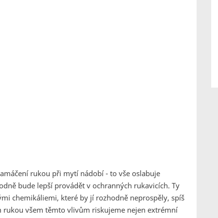
namáčení rukou při mytí nádobí - to vše oslabuje
hodně bude lepší provádět v ochranných rukavicích. Ty
mi chemikáliemi, které by jí rozhodně neprospěly, spíš
 rukou všem těmto vlivům riskujeme nejen extrémní