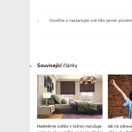
Osvěžte a nastartujte své tělo jarním půstem
Související
články
epší pamlsky pro
Nadměrné světlo v ložnici narušuje
Jak na zdrav