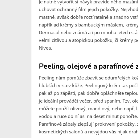
Je nutné vytvořit si návyk pravidelného mazán
uchovat ochranný film jejich pokožky. Nejvhod
mastné, avšak dobře roztíratelné a snadno vs
například krémy s bambuckým máslem, krémy s
Dermacol nebo známá a i po mnoha letech stál
velmi citlivou a atopickou pokožku, či krémy p
Nivea.
Peeling, olejové a parafínové 
Peeling nám pomůže zbavit se odumřelých kož
hlubších vrstev kůže. Peelingový krém tak pečli
pak až po zápěstí, pak dobře opláchněte teplo
je ideální provádět večer, před spaním. Tzv. o
můžete použít olivový, mandlový, nebo např. le
vodou a ruce do ní asi na deset minut ponořte
Parafínové zábaly zlepšují prokrvení pokožky, z
kosmetických salonů a nevyjdou vás nijak dra