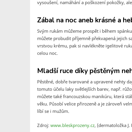
vysoušení, namáhání a poškození pokožky, ale 
Zábal na noc aneb krásné a he
Svým rukám můžeme prospět i během spánku, no
můžete probudit příjemně překvapená jejich 
vrstvou krému, pak si navlékněte igelitové ruka
celou noc.
Mladší ruce díky pěstěným n
Pěstěné, dobře tvarované a upravené nehty daj
tomuto účelu laky světlejších barev, např. růž
můžete také francouzskou manikúru, která stále
věku. Působí velice přirozeně a je zároveň velm
líbí se i mužům.
Zdroj:
www.bleskprozeny.cz
, (dermatoložka J.