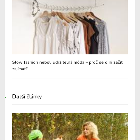
Slow fashion neboli udržitelná móda – proč se o ni začít
Jak
zajímat?
jej
Další
články