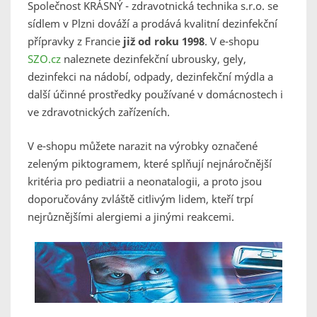
Společnost KRÁSNÝ - zdravotnická technika s.r.o. se
sídlem v Plzni dováží a prodává kvalitní dezinfekční
přípravky z Francie
již od roku 1998
. V e-shopu
SZO.cz
naleznete dezinfekční ubrousky, gely,
dezinfekci na nádobí, odpady, dezinfekční mýdla a
další účinné prostředky používané v domácnostech i
ve zdravotnických zařízeních.
V e-shopu můžete narazit na výrobky označené
zeleným piktogramem, které splňují nejnáročnější
kritéria pro pediatrii a neonatalogii, a proto jsou
doporučovány zvláště citlivým lidem, kteří trpí
nejrůznějšími alergiemi a jinými reakcemi.