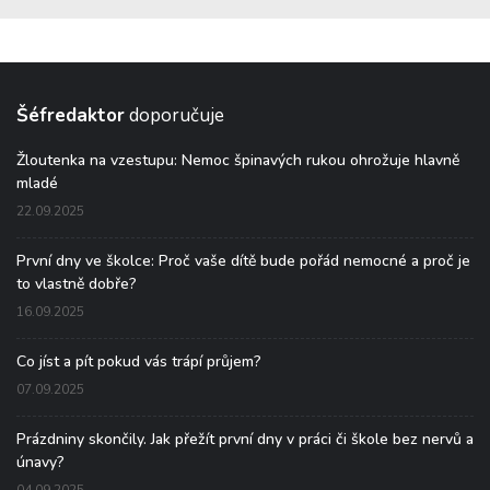
Šéfredaktor
doporučuje
Žloutenka na vzestupu: Nemoc špinavých rukou ohrožuje hlavně
mladé
22.09.2025
První dny ve školce: Proč vaše dítě bude pořád nemocné a proč je
to vlastně dobře?
16.09.2025
Co jíst a pít pokud vás trápí průjem?
07.09.2025
Prázdniny skončily. Jak přežít první dny v práci či škole bez nervů a
únavy?
04.09.2025