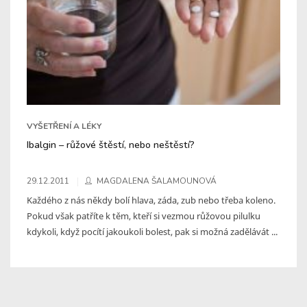
VYŠETŘENÍ A LÉKY
Ibalgin – růžové štěstí, nebo neštěstí?
29.12.2011
MAGDALENA ŠALAMOUNOVÁ
Každého z nás někdy bolí hlava, záda, zub nebo třeba koleno.
Pokud však patříte k těm, kteří si vezmou růžovou pilulku
kdykoli, když pocítí jakoukoli bolest, pak si možná zadělávát ...