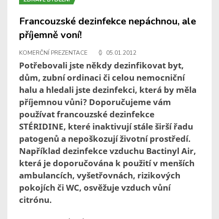
Francouzské dezinfekce nepáchnou, ale
příjemně voní!
KOMERČNÍ PREZENTACE
05.01.2012
Potřebovali jste někdy dezinfikovat byt,
dům, zubní ordinaci či celou nemocniční
halu a hledali jste dezinfekci, která by měla
příjemnou vůni? Doporučujeme vám
používat francouzské dezinfekce
STÉRIDINE, které inaktivují stále širší řadu
patogenů a nepoškozují životní prostředí.
Například dezinfekce vzduchu Bactinyl Air,
která je doporučována k použití v menších
ambulancích, vyšetřovnách, rizikových
pokojích či WC, osvěžuje vzduch vůní
citrónu.