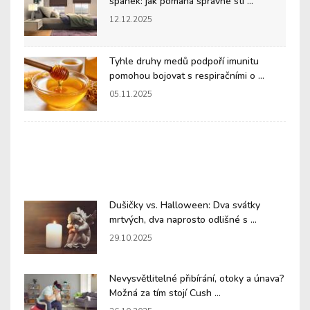
spánek: jak pomáhá správné stí ...
12.12.2025
Tyhle druhy medů podpoří imunitu
pomohou bojovat s respiračními o ...
05.11.2025
Dušičky vs. Halloween: Dva svátky
mrtvých, dva naprosto odlišné s ...
29.10.2025
Nevysvětlitelné přibírání, otoky a únava?
Možná za tím stojí Cush ...