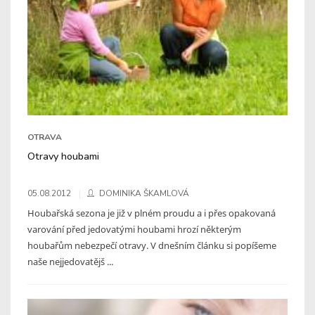
OTRAVA
Otravy houbami
05.08.2012
DOMINIKA ŠKAMLOVÁ
Houbařská sezona je již v plném proudu a i přes opakovaná
varování před jedovatými houbami hrozí některým
houbařům nebezpečí otravy. V dnešním článku si popíšeme
naše nejjedovatějš ...