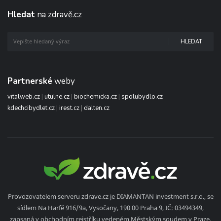
Hledat
na zdravě.cz
HLEDAT
Partnerské
weby
vitalweb.cz
|
utulne.cz
|
biochemicka.cz
|
spolubydlo.cz
kdechcibydlet.cz
|
irest.cz
|
dalten.cz
Provozovatelem serveru zdrave.cz je DIAMANTAN investment s.r.o., se
sídlem Na Harfě 916/9a, Vysočany, 190 00 Praha 9, IČ: 03494349,
zapsaná v obchodním rejstříku vedeném Městským soudem v Praze,