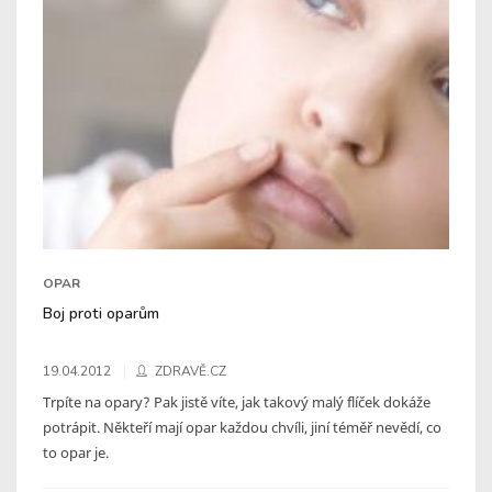
OPAR
Boj proti oparům
19.04.2012
ZDRAVĚ.CZ
Trpíte na opary? Pak jistě víte, jak takový malý flíček dokáže
potrápit. Někteří mají opar každou chvíli, jiní téměř nevědí, co
to opar je.