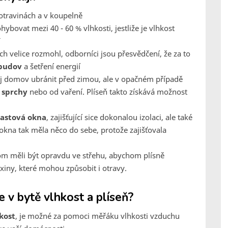
otravinách a v koupelně
ybovat mezi 40 - 60 % vlhkosti, jestliže je vlhkost
í
ech velice rozmohl, odborníci jsou přesvědčení, že za to
 budov
a šetření energií
ůj domov ubránit před zimou, ale v opačném případě
 sprchy
nebo od vaření. Plíseň takto získává možnost
lastová okna
, zajišťující sice dokonalou izolaci, ale také
 okna tak měla něco do sebe, protože zajišťovala
hom měli být opravdu ve střehu, abychom plísně
oxiny, které mohou způsobit i otravy.
v bytě vlhkost a plíseň?
kost
, je možné za pomoci měřáku vlhkosti vzduchu