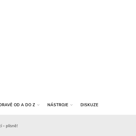
DRAVĚ OD A DO Z
NÁSTROJE
DISKUZE
 – plísně!