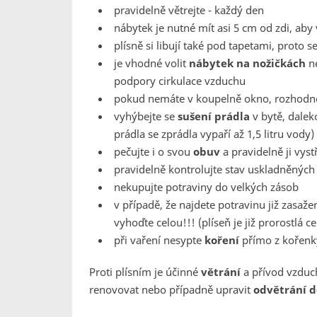
pravidelně větrejte - každý den
nábytek je nutné mít asi 5 cm od zdi, aby
plísně si libují také pod tapetami, proto
je vhodné volit
nábytek na nožičkách
ne
podpory cirkulace vzduchu
pokud nemáte v koupelně okno, rozhodně 
vyhýbejte se
sušení prádla
v bytě, dalek
prádla se zprádla vypaří až 1,5 litru vody)
pečujte i o svou
obuv
a pravidelně ji vyst
pravidelně kontrolujte stav uskladněných
nekupujte potraviny do velkých zásob
v případě, že najdete potravinu již zasaže
vyhoďte celou!!! (plíseň je již prorostlá ce
při vaření nesypte
koření
přímo z kořenk
Proti plísním je účinné
větrání
a přívod vzduc
renovovat nebo případně upravit
odvětrání 