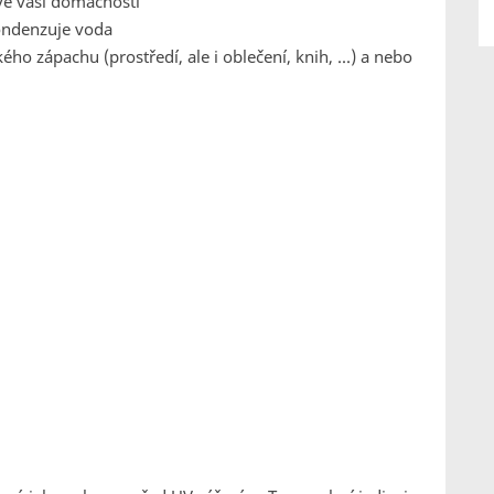
 ve vaší domácnosti
kondenzuje voda
kého zápachu (prostředí, ale i oblečení, knih, ...) a nebo