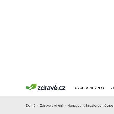
ÚVOD A NOVINKY
Z
Domů
Zdravé bydlení
Nenápadná hrozba domácností