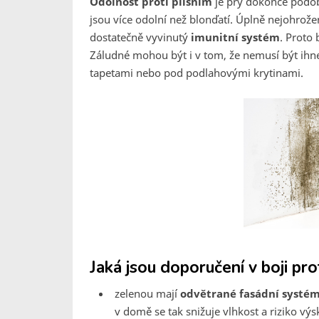
Odolnost proti plísním
je prý dokonce podob
jsou více odolní než blonďatí. Úplně nejohrož
dostatečně vyvinutý
imunitní systém
. Proto
Záludné mohou být i v tom, že nemusí být ihn
tapetami nebo pod podlahovými krytinami.
Jaká jsou doporučení v boji pro
zelenou mají
odvětrané fasádní systé
v domě se tak snižuje vlhkost a riziko výs