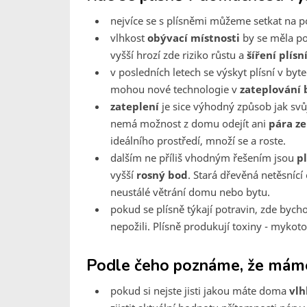
nejvíce se s plísněmi můžeme setkat na p
vlhkost
obývací místnosti
by se měla poh
vyšší hrozí zde riziko růstu a
šíření plísn
v posledních letech se výskyt plísní v byt
mohou nové technologie v
zateplování
zateplení
je sice výhodný způsob jak sv
nemá možnost z domu odejít ani
pára ze
ideálního prostředí, množí se a roste.
dalším ne příliš vhodným řešením jsou
p
vyšší
rosný bod
. Stará dřevěná netěsnící
neustálé větrání domu nebo bytu.
pokud se plísně týkají potravin, zde byc
nepožili. Plísně produkují toxiny - mykot
Podle čeho poznáme, že máme 
pokud si nejste jisti jakou máte doma
vlh