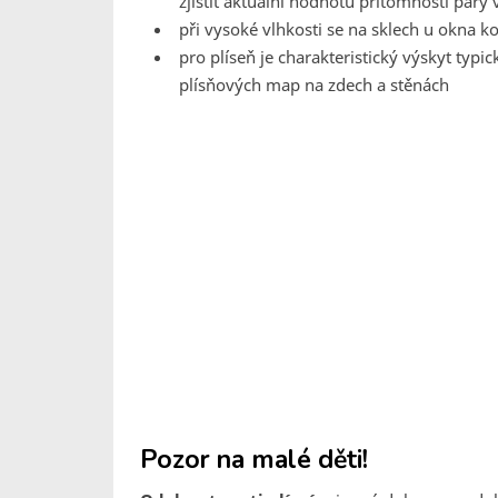
zjistit aktuální hodnotu přítomnosti páry
při vysoké vlhkosti se na sklech u okna 
pro plíseň je charakteristický výskyt typic
plísňových map na zdech a stěnách
Pozor na malé děti!