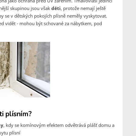
ná jako ochrana před UV zářením. Tmavovlasí jedinci
enější skupinou jsou však
děti
, protože nemají ještě
 by se v dětských pokojích plísně neměly vyskytovat.
ed vidět - mohou být schované za nábytkem, pod
ti plísním?
my
, kdy se komínovým efektem odvětrává plášť domu a
kytu plísní