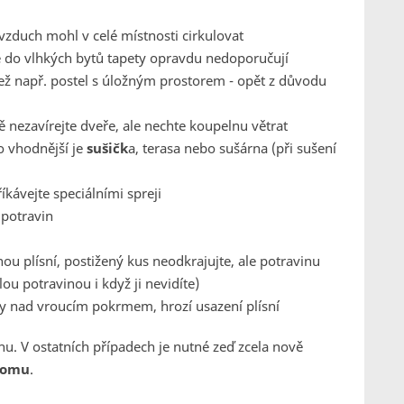
 vzduch mohl v celé místnosti cirkulovat
 se do vlhkých bytů tapety opravdu nedoporučují
ž např. postel s úložným prostorem - opět z důvodu
nezavírejte dveře, ale nechte koupelnu větrat
o vhodnější je
sušičk
a, terasa nebo sušárna (při sušení
říkávejte speciálními spreji
 potravin
nou plísní, postižený kus neodkrajujte, ale potravinu
lou potravinou i když ji nevidíte)
y nad vroucím pokrmem, hrozí usazení plísní
hu. V ostatních případech je nutné zeď zcela nově
domu
.