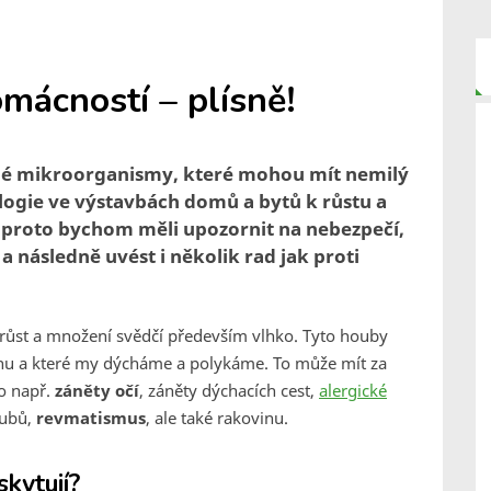
ácností – plísně!
čné mikroorganismy, které mohou mít nemilý
logie ve výstavbách domů a bytů k růstu a
 a proto bychom měli upozornit na nebezpečí,
 následně uvést i několik rad jak proti
 růst a množení svědčí především vlhko. Tyto houby
uchu a které my dýcháme a polykáme. To může mít za
o např.
záněty očí
, záněty dýchacích cest,
alergické
oubů,
revmatismus
, ale také rakovinu.
kytují?