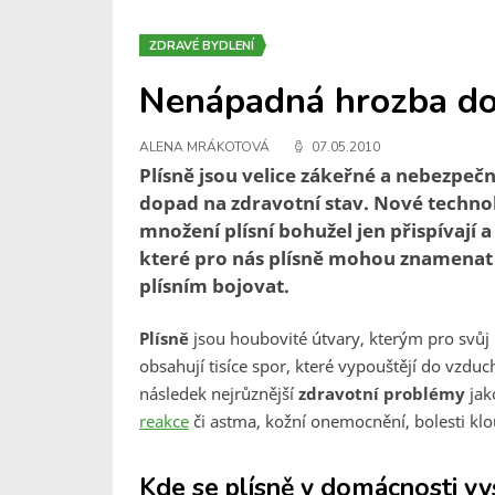
ZDRAVÉ BYDLENÍ
Nenápadná hrozba dom
ALENA MRÁKOTOVÁ
07.05.2010
Plísně jsou velice zákeřné a nebezpe
dopad na zdravotní stav. Nové techno
množení plísní bohužel jen přispívají
které pro nás plísně mohou znamenat a
plísním bojovat.
Plísně
jsou houbovité útvary, kterým pro svůj
obsahují tisíce spor, které vypouštějí do vzd
následek nejrůznější
zdravotní problémy
jak
reakce
či astma, kožní onemocnění, bolesti kl
Kde se plísně v domácnosti vys