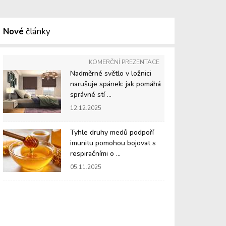
Nové
články
KOMERČNÍ PREZENTACE
Nadměrné světlo v ložnici
narušuje spánek: jak pomáhá
správné stí ...
12.12.2025
Tyhle druhy medů podpoří
imunitu pomohou bojovat s
respiračními o ...
05.11.2025