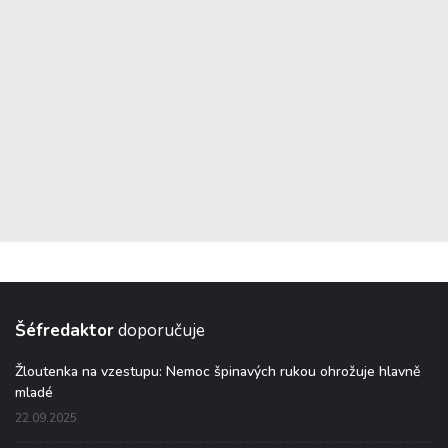
Šéfredaktor
doporučuje
Žloutenka na vzestupu: Nemoc špinavých rukou ohrožuje hlavně
mladé
22.09.2025