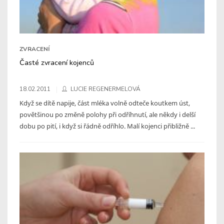
ZVRACENÍ
Časté zvracení kojenců
18.02.2011
LUCIE REGENERMELOVÁ
Když se dítě napije, část mléka volně odteče koutkem úst,
povětšinou po změně polohy při odříhnutí, ale někdy i delší
dobu po pití, i když si řádně odříhlo. Malí kojenci přibližně ...