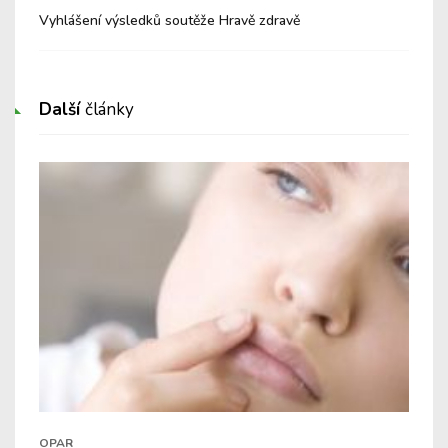
Vyhlášení výsledků soutěže Hravě zdravě
Hla
Další
články
OPAR