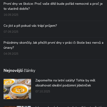
První dny ve školce: Proč vaše dítě bude pořád nemocné a proč je
to vlastně dobře?
16.09.2025
Co jíst a pít pokud vás trápí průjem?
07.09.2025
Prázdniny skončily. Jak přežít první dny v práci či škole bez nervů a
únavy?
04.09.2025
Nejnovější
články
Zapomeňte na letní saláty! Tohle by měl
obsahovat ideální podzimní jídelníček
07.10.2025