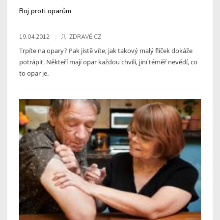
Boj proti oparům
19.04.2012
ZDRAVĚ.CZ
Trpíte na opary? Pak jistě víte, jak takový malý flíček dokáže
potrápit. Někteří mají opar každou chvíli, jiní téměř nevědí, co
to opar je.