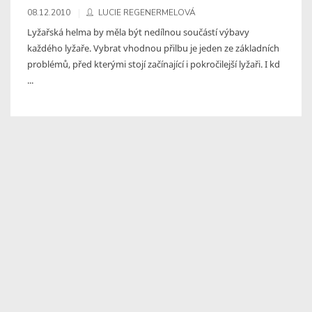
08.12.2010
LUCIE REGENERMELOVÁ
Lyžařská helma by měla být nedílnou součástí výbavy
každého lyžaře. Vybrat vhodnou přilbu je jeden ze základních
problémů, před kterými stojí začínající i pokročilejší lyžaři. I kd
...