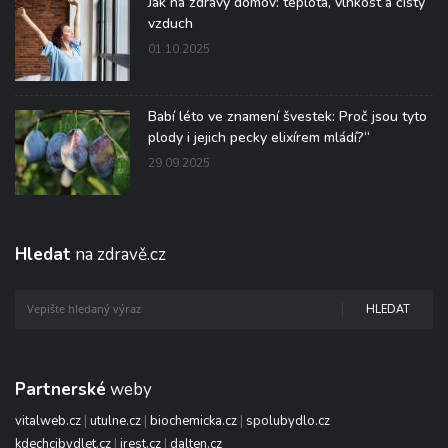
Jak na zdravý domov: teplota, vlhkost a čistý
vzduch
01.10.2025
Babí léto ve znamení švestek: Proč jsou tyto
plody i jejich pecky elixírem mládí?“
29.09.2025
Hledat
na zdravě.cz
HLEDAT
Partnerské
weby
vitalweb.cz
|
utulne.cz
|
biochemicka.cz
|
spolubydlo.cz
kdechcibydlet.cz
|
irest.cz
|
dalten.cz