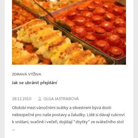
ZDRAVÁ VÝŽIVA
Jak se ubránit přejídání
28.12.2010
OLGA JASTRABOVÁ
Období mezi vánočními svátky a silvestrem bývá dosti
nebezpečné pro naše postavy a žaludky. Lidé si dávají cukroví
k snídani, svačině i večeři, dojídají "zbytky" ze svátečního stol
...