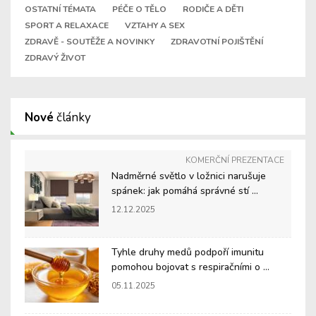
OSTATNÍ TÉMATA
PÉČE O TĚLO
RODIČE A DĚTI
SPORT A RELAXACE
VZTAHY A SEX
ZDRAVĚ - SOUTĚŽE A NOVINKY
ZDRAVOTNÍ POJIŠTĚNÍ
ZDRAVÝ ŽIVOT
Nové
články
KOMERČNÍ PREZENTACE
Nadměrné světlo v ložnici narušuje
spánek: jak pomáhá správné stí ...
12.12.2025
Tyhle druhy medů podpoří imunitu
pomohou bojovat s respiračními o ...
05.11.2025