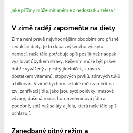
Jaké příčiny může mít anémie z nedostatku železa?
V zimě raději zapomeňte na diety
Zima není právě nejvhodnějším obdobím pro přísné
redukční diety. Je to doba zvýšeného výskytu
nemocí, naše tělo potřebuje spíš posílit než naopak
vysilovat úbytkem stravy. Řešením může být právě
dobře vyvážený a pestrý jídelníček, strava s
dostatkem vitamínů, stopových prvků, zdravých tuků
a bílkovin. V zimě bychom se také měli zaměřit na
tzv. zahřívací jídla, jako jsou syté polévky, masové
vývary, dušená masa, hutná zeleninová jídla a
podobně, spíš než saláty a jídla, která naše tělo spíš
ochlazují.
Zanedbaný pitný režim a