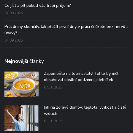
Co jíst a pít pokud vás trápí průjem?
07.09.2025
Prázdniny skončily. Jak přežít první dny v práci či škole bez nervů a
únavy?
04.09.2025
Nejnovější
články
Zapomeňte na letní saláty! Tohle by měl
obsahovat ideální podzimní jídelníček
07.10.2025
Jak na zdravý domov: teplota, vlhkost a čistý
vzduch
01.10.2025