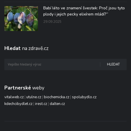
Babí léto ve znamení švestek: Proč jsou tyto
plody i jejich pecky elixírem mládí?“
29.09.2025
Hledat
na zdravě.cz
HLEDAT
Partnerské
weby
vitalweb.cz
|
utulne.cz
|
biochemicka.cz
|
spolubydlo.cz
kdechcibydlet.cz
|
irest.cz
|
dalten.cz