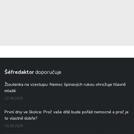
Šéfredaktor
doporučuje
Žloutenka na vzestupu: Nemoc špinavých rukou ohrožuje hlavně
mladé
22.09.2025
První dny ve školce: Proč vaše dítě bude pořád nemocné a proč je
to vlastně dobře?
16.09.2025