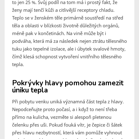
to jen 25 %. Svůj podíl na tom má i prostý fakt, že
ženy mají tenčí kůži a citlivější receptory chladu.
Teplo se v ženském těle primárně soustředí na střed
těla a oblasti v blízkosti životně důležitých orgánů,
méně pak v končetinách. Na vině může být i
podváha, která má za následek nejen ztrátu tělesného
tuku jako tepelné izolace, ale i úbytek svalové hmoty,
čímž klesá schopnost vytvoření vnitřního tělesného
tepla.
Pokrývky hlavy pomohou zamezit
úniku tepla
Při pobytu venku uniká významná část tepla z hlavy.
Nepodceňujte proto počasí, a i když to není třeba
přímo na kulicha, vezměte si alespoň pletenou
čelenku přes uši. Pokud fouká vítr, je čepice či šátek
přes hlavu nezbytností, která vám pomůže vyhnout