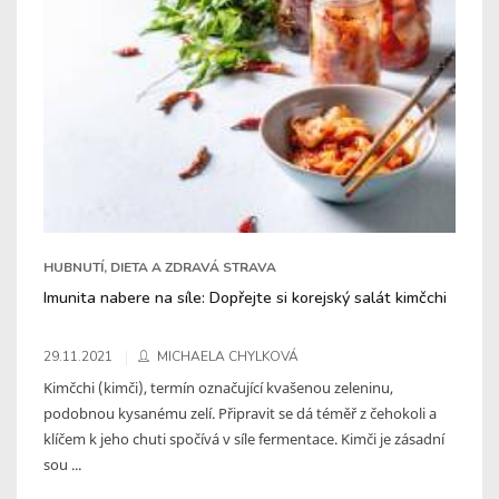
HUBNUTÍ, DIETA A ZDRAVÁ STRAVA
Imunita nabere na síle: Dopřejte si korejský salát kimčchi
29.11.2021
MICHAELA CHYLKOVÁ
Kimčchi (kimči), termín označující kvašenou zeleninu,
podobnou kysanému zelí. Připravit se dá téměř z čehokoli a
klíčem k jeho chuti spočívá v síle fermentace. Kimči je zásadní
sou ...