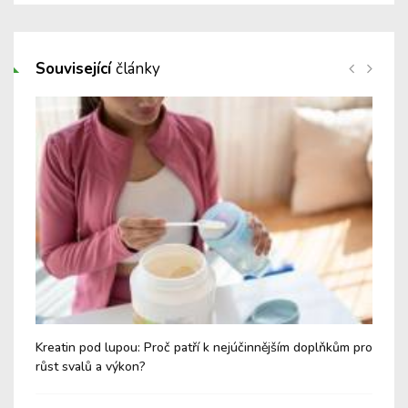
Související
články
Kreatin pod lupou: Proč patří k nejúčinnějším doplňkům pro
Těl
růst svalů a výkon?
dec