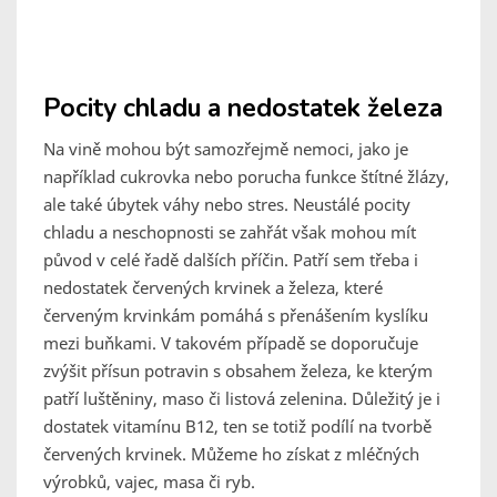
Pocity chladu a nedostatek železa
Na vině mohou být samozřejmě nemoci, jako je
například cukrovka nebo porucha funkce štítné žlázy,
ale také úbytek váhy nebo stres. Neustálé pocity
chladu a neschopnosti se zahřát však mohou mít
původ v celé řadě dalších příčin. Patří sem třeba i
nedostatek červených krvinek a železa, které
červeným krvinkám pomáhá s přenášením kyslíku
mezi buňkami. V takovém případě se doporučuje
zvýšit přísun potravin s obsahem železa, ke kterým
patří luštěniny, maso či listová zelenina. Důležitý je i
dostatek vitamínu B12, ten se totiž podílí na tvorbě
červených krvinek. Můžeme ho získat z mléčných
výrobků, vajec, masa či ryb.