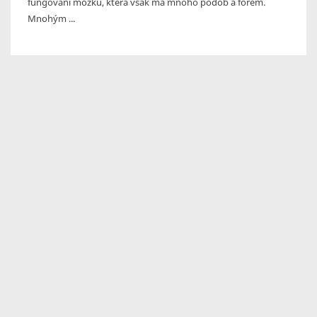
fungování mozku, která však má mnoho podob a forem.
Mnohým ...