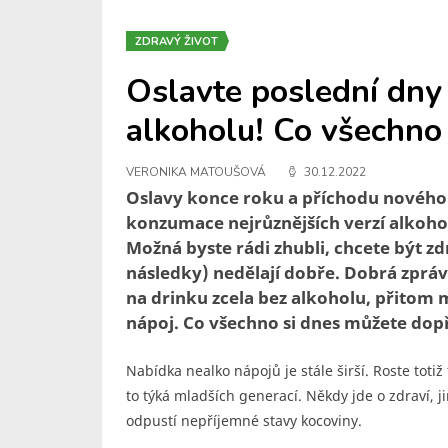
ZDRAVÝ ŽIVOT
Oslavte poslední dny 
alkoholu! Co všechno
VERONIKA MATOUŠOVÁ
30.12.2022
Oslavy konce roku a příchodu nového j
konzumace nejrůznějších verzí alkohol
Možná byste rádi zhubli, chcete být z
následky) nedělají dobře. Dobrá zpráva
na drinku zcela bez alkoholu, přitom m
nápoj. Co všechno si dnes můžete dop
Nabídka nealko nápojů je stále širší. Roste totiž 
to týká mladších generací. Někdy jde o zdraví, ji
odpustí nepříjemné stavy kocoviny.