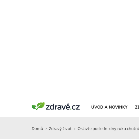
ÚVOD A NOVINKY
Z
Domů
Zdravý život
Oslavte poslední dny roku chutně