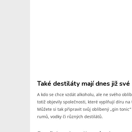
Také destiláty mají dnes již své
A kdo se chce vzdát alkoholu, ale ne svého oblí
totiž objevily společnosti, které vyplňují díru n
Můžete si tak připravit svůj oblíbený „gin tonic
rumů, vodky či různých destilátů.