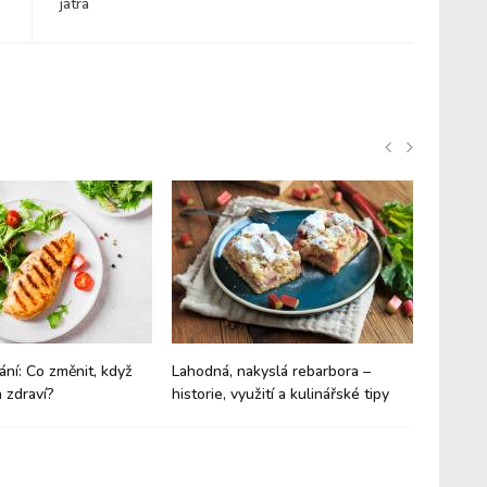
játra
ání: Co změnit, když
Lahodná, nakyslá rebarbora –
Budíte 
 zdraví?
historie, využití a kulinářské tipy
trpíte 