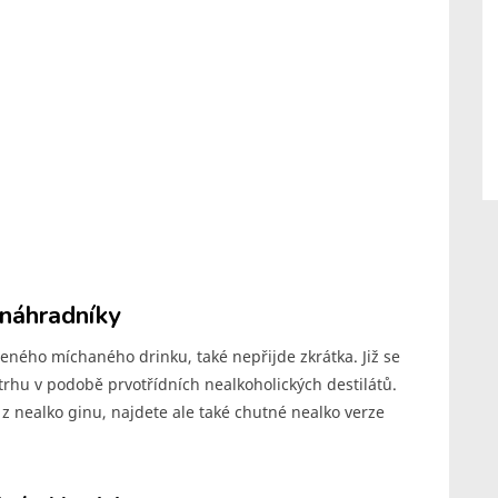
 náhradníky
beného míchaného drinku, také nepřijde zkrátka. Již se
a trhu v podobě prvotřídních nealkoholických destilátů.
“ z nealko ginu, najdete ale také chutné nealko verze