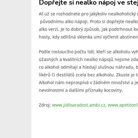
Dopřejte si nealko nápoj ve stej
Ať už se rozhodnete pro jakýkoliv nealkoholický n
původnímu alko nápoji. Proto si dopřejte nealko 
alko verzi. Je to dobrý způsob, jak podtrhnout k
hosty, kdy odlišná sklenka umí vyčlenit abstinen
Podle rostoucího počtu lidí, kteří se alkoholu v
úžasných a kvalitních nealko nápojů nejsme zda
co alkohol odmítají a hledají slušnou náhradu, b
likérů či destilátů zcela bez alkoholu. Zkuste je 
Alkohol nám neprospívá v žádném množství a je j
nevolnostmi a dalšími příznaky kocoviny.
Zdroj:
www.jidloaradost.ambi.cz
,
www.apetitonl