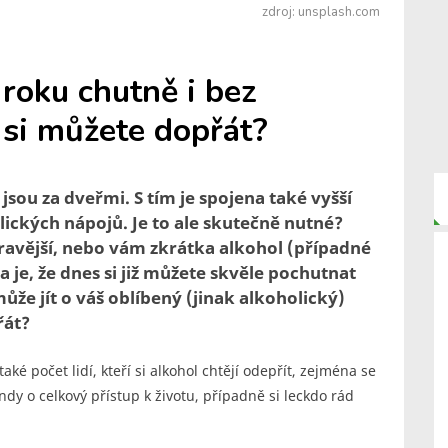
zdroj: unsplash.com
roku chutně i bez
 si můžete dopřát?
sou za dveřmi. S tím je spojena také vyšší
ických nápojů. Je to ale skutečně nutné?
dravější, nebo vám zkrátka alkohol (případné
 je, že dnes si již můžete skvěle pochutnat
ůže jít o váš oblíbený (jinak alkoholický)
řát?
také počet lidí, kteří si alkohol chtějí odepřít, zejména se
ndy o celkový přístup k životu, případně si leckdo rád