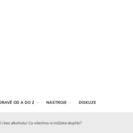
DRAVĚ OD A DO Z
NÁSTROJE
DISKUZE
 i bez alkoholu! Co všechno si můžete dopřát?