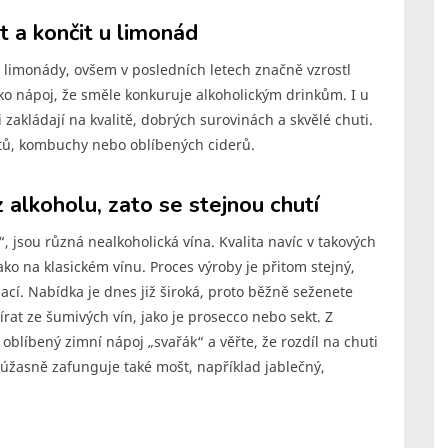
t a končit u limonád
o limonády, ovšem v posledních letech značně vzrostl
lko nápoj, že směle konkuruje alkoholickým drinkům. I u
 zakládají na kvalitě, dobrých surovinách a skvělé chuti.
oštů, kombuchy nebo oblíbených ciderů.
z alkoholu, zato se stejnou chutí
“, jsou různá nealkoholická vína. Kvalita navíc v takových
ako na klasickém vínu. Proces výroby je přitom stejný,
ací. Nabídka je dnes již široká, proto běžně seženete
rat ze šumivých vín, jako je prosecco nebo sekt. Z
oblíbený zimní nápoj „svařák“ a věřte, že rozdíl na chuti
úžasně zafunguje také mošt, například jablečný,