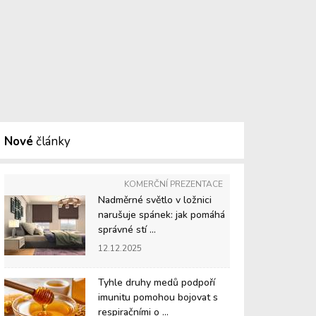
Nové
články
KOMERČNÍ PREZENTACE
Nadměrné světlo v ložnici
narušuje spánek: jak pomáhá
správné stí ...
12.12.2025
Tyhle druhy medů podpoří
imunitu pomohou bojovat s
respiračními o ...