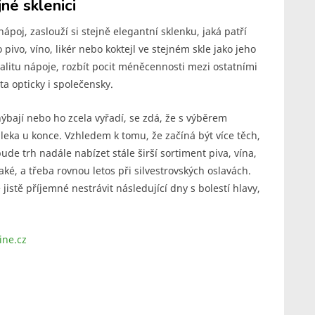
né sklenici
ápoj, zaslouží si stejně elegantní sklenku, jaká patří
pivo, víno, likér nebo koktejl ve stejném skle jako jeho
valitu nápoje, rozbít pocit méněcennosti mezi ostatními
ta opticky i společensky.
yhýbají nebo ho zcela vyřadí, se zdá, že s výběrem
leka u konce. Vzhledem k tomu, že začíná být více těch,
ude trh nadále nabízet stále širší sortiment piva, vína,
také, a třeba rovnou letos při silvestrovských oslavách.
istě příjemné nestrávit následující dny s bolestí hlavy,
ine.cz