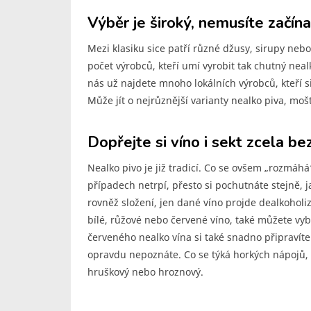
Výběr je široký, nemusíte začína
Mezi klasiku sice patří různé džusy, sirupy neb
počet výrobců, kteří umí vyrobit tak chutný nea
nás už najdete mnoho lokálních výrobců, kteří si
Může jít o nejrůznější varianty nealko piva, m
Dopřejte si víno i sekt zcela be
Nealko pivo je již tradicí. Co se ovšem „rozmáhá
případech netrpí, přesto si pochutnáte stejně, j
rovněž složení, jen dané víno projde dealkoholiz
bílé, růžové nebo červené víno, také můžete vybí
červeného nealko vína si také snadno připravíte 
opravdu nepoznáte. Co se týká horkých nápojů, 
hruškový nebo hroznový.