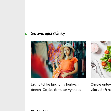
Související
články
nách: Jak
Jak na lehké břicho i v horkých
Chytré grilov
aví?
dnech: Co jíst, čemu se vyhnout
vám záleží na