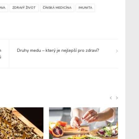
AVA
ZDRAVÝ ŽIVOT
ČÍNSKÁ MEDICÍNA
IMUNITA
m
Druhy medu – který je nejlepší pro zdraví?
ů