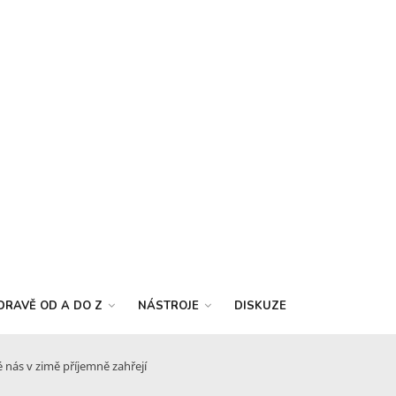
DRAVĚ OD A DO Z
NÁSTROJE
DISKUZE
 nás v zimě příjemně zahřejí