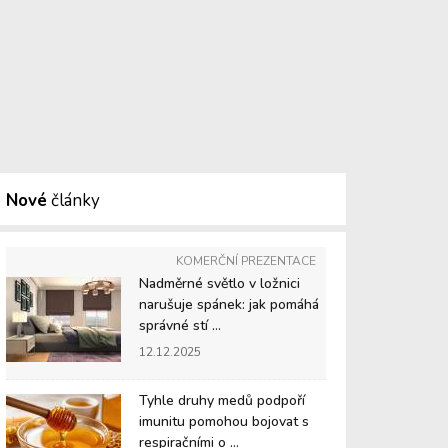
Nové
články
KOMERČNÍ PREZENTACE
Nadměrné světlo v ložnici
narušuje spánek: jak pomáhá
správné stí ...
12.12.2025
Tyhle druhy medů podpoří
imunitu pomohou bojovat s
respiračními o ...