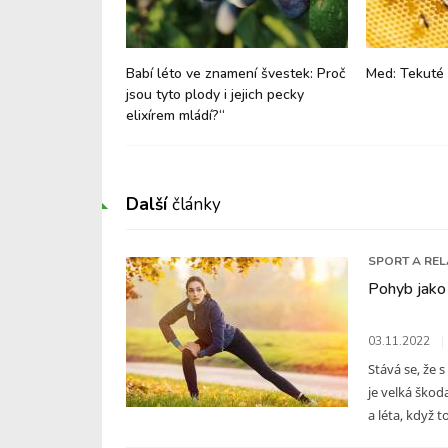
ptogen, který
Babí léto ve znamení švestek: Proč
Med: Tekuté 
unkce i celkovou
jsou tyto plody i jejich pecky
elixírem mládí?“
Další
články
SPORT A RE
Pohyb jako 
03.11.2022
Stává se, že 
je velká ško
a léta, když t