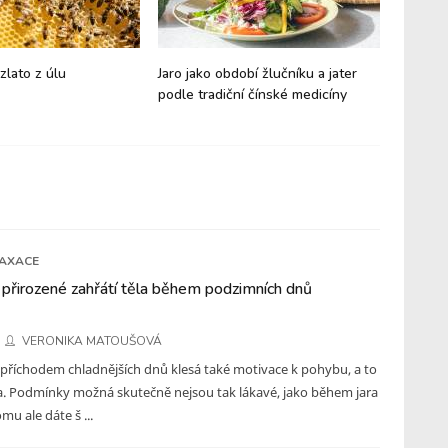
zlato z úlu
Jaro jako období žlučníku a jater
Hericiu
podle tradiční čínské medicíny
Houba n
LAXACE
přirozené zahřátí těla během podzimních dnů
VERONIKA MATOUŠOVÁ
s příchodem chladnějších dnů klesá také motivace k pohybu, a to
da. Podmínky možná skutečně nejsou tak lákavé, jako během jara
omu ale dáte š ...