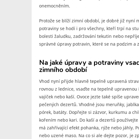
onemocněním.
Protože se blíží zimní období, je dobré již nyní
potraviny se hodí i pro všechny, kteří trpí na s
bolesti žaludku, zadržování tekutin nebo nepříj
správné úpravy potravin, které se na podzim a z
Na jaké úpravy a potraviny vsa
zimního období
Vhod nyní přijde hlavně tepelně upravená strav
rovnou z lednice, vsaďte na tepelně upravenou 
vajíček nebo kaší. Ovoce jezte také spíše upra
pečených dezertů. Vhodné jsou meruňky, jablka, 
pórek, batáty. Dopřejte si zázvor, kurkumu a ch
kořením nebo kari. Do kaší a dezertů používejte 
má zahřívající efekt pohanka, rýže nebo jáhly. P
nebo uzené maso. Na co si ale dejte pozor, je zp