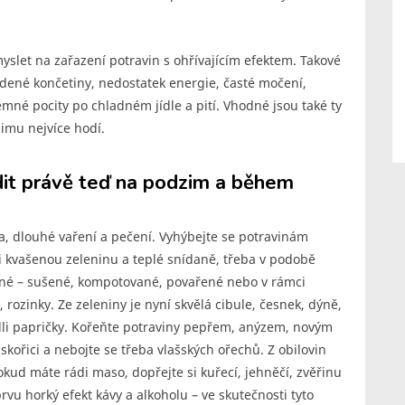
 myslet na zařazení potravin s ohřívajícím efektem. Takové
tudené končetiny, nedostatek energie, časté močení,
emné pocity po chladném jídle a pití. Vhodné jsou také ty
imu nejvíce hodí.
dit právě teď na podzim a během
a, dlouhé vaření a pečení. Vyhýbejte se potravinám
i kvašenou zeleninu a teplé snídaně, třeba v podobě
vené – sušené, kompotované, povařené nebo v rámci
rozinky. Ze zeleniny je nyní skvělá cibule, česnek, dýně,
illi papričky. Kořeňte potraviny pepřem, anýzem, novým
skořici a nebojte se třeba vlašských ořechů. Z obilovin
okud máte rádi maso, dopřejte si kuřecí, jehněčí, zvěřinu
rvu horký efekt kávy a alkoholu – ve skutečnosti tyto