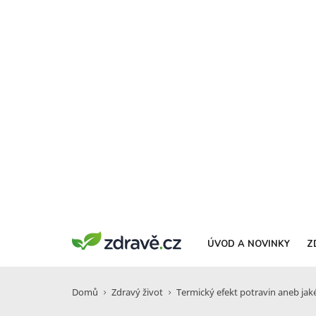
ÚVOD A NOVINKY
Z
Domů
Zdravý život
Termický efekt potravin aneb jaké