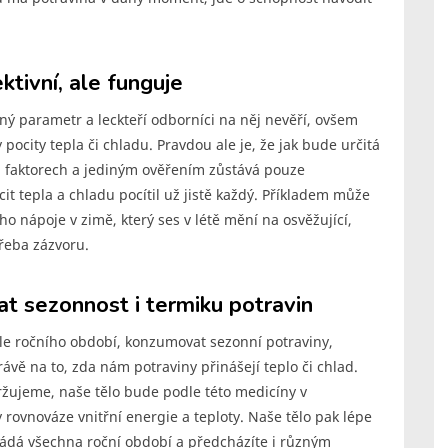
ktivní, ale funguje
ný parametr a leckteří odborníci na něj nevěří, ovšem
y pocity tepla či chladu. Pravdou ale je, že jak bude určitá
a faktorech a jediným ověřením zůstává pouze
cit tepla a chladu pocítil už jistě každý. Příkladem může
ho nápoje v zimě, který ses v létě mění na osvěžující,
řeba zázvoru.
at sezonnost i termiku potravin
dle ročního období, konzumovat sezonní potraviny,
ávě na to, zda nám potraviny přinášejí teplo či chlad.
ržujeme, naše tělo bude podle této medicíny v
rovnováze vnitřní energie a teploty. Naše tělo pak lépe
ádá všechna roční období a předcházíte i různým