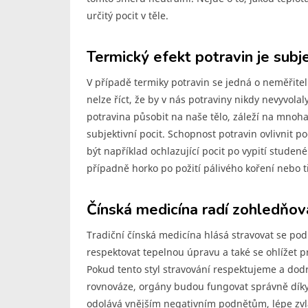
určitý pocit v těle.
Termický efekt potravin je subje
V případě termiky potravin se jedná o neměřitel
nelze říct, že by v nás potraviny nikdy nevyvolal
potravina působit na naše tělo, záleží na mnoh
subjektivní pocit. Schopnost potravin ovlivnit po
být například ochlazující pocit po vypití studené
případně horko po požití pálivého koření nebo t
Čínská medicína radí zohledňov
Tradiční čínská medicína hlásá stravovat se po
respektovat tepelnou úpravu a také se ohlížet pr
Pokud tento styl stravování respektujeme a dod
rovnováze, orgány budou fungovat správně díky 
odolává vnějším negativním podnětům, lépe zvl