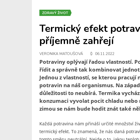
ZDRAVÝ ŽIVOT
Termický efekt potrav
příjemně zahřejí
VERONIKA MATOUŠOVÁ
06.11.2022
Potraviny oplývají řadou vlastností.
řídit a správně tak kombinovat jednot
Jednou z vlastností, se kterou pracují
potravin na náš organismus. Na západ 
důležitosti to neubírá. Termika vycház
konzumaci vyvolat pocit chladu nebo 
zimou se nám bude hodit znát také něk
Každá potravina nám přináší určité množství živ
termický efekt. To znamená, že nás daná potrav
tomto směru neutrální. Nejde o to, jakou teplo