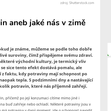
zdroj: Shutterstock.com
in aneb jaké nás v zimě
 Pokud je známe, můžeme se podle toho dobře
livé suroviny, čímž přispějeme svému zdraví.
 některé východní kultury, je termický vliv
se sice tento efekt dostává pomalu, ale
í z faktu, kdy potraviny mají schopnost po
naopak tepla. S podzimními dny a nastávající
olik potravin, které nás příjemně zahřejí.
in, přičemž po její konzumaci cítíme mimo jiné i
ina buď zahřeje nebo ochladí. Některé potraviny jsou v
tu má potravina v daný moment, jde o schopnost navodit