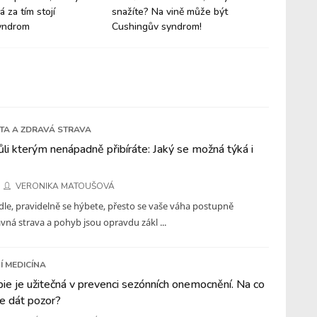
 za tím stojí
snažíte? Na vině může být
by měl 
yndrom
Cushingův syndrom!
jídelníč
ETA A ZDRAVÁ STRAVA
li kterým nenápadně přibíráte: Jaký se možná týká i
VERONIKA MATOUŠOVÁ
jídle, pravidelně se hýbete, přesto se vaše váha postupně
vná strava a pohyb jsou opravdu zákl ...
Í MEDICÍNA
e je užitečná v prevenci sezónních onemocnění. Na co
te dát pozor?