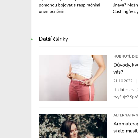
né a proč je to
pomohou bojovat s respiračními
únava? Možná
onemocněními
Cushingův s
Další
články
HUBNUTÍ, DI
Důvody, kvů
vás?
21.10.2022
Hlídáte se v 
zvyšuje? Sprá
ALTERNATIVN
Aromaterapi
si ale musí