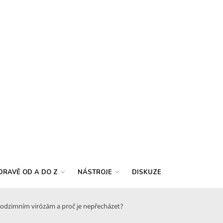
DRAVĚ OD A DO Z
NÁSTROJE
DISKUZE
odzimním virózám a proč je nepřecházet?