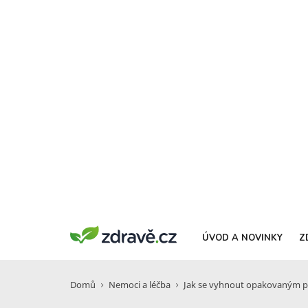
ÚVOD A NOVINKY
Z
Domů
Nemoci a léčba
Jak se vyhnout opakovaným p