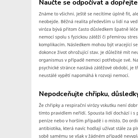
Naučte se odpočívat a dopřejte
Známe to všichni. Ještě se necítíme úplně fit, al
neobejde. Běžná realita především u lidí na ved
viróza bývá přitom často důsledkem špatně léče
nemocí spolu s fyzickou zátěží či přemírou str
komplikacím. Následkem mohou být vracející se
dokonce život ohrožující stav. Je důležité mít ne
organismus v případě nemoci potřebuje své. Na 
psychické stránce nastává zátěžové období, je 
neustálé vypětí napomáhá k rozvoji nemocí.
Nepodceňujte chřipku, důsledky
Že chřipky a respirační virózy vskutku není dobré
tímto pravidlem neřídí. Spousta lidí dochází i 
peníze nebo v horším případě i o místo. Do ordi
antibiotika, která navíc hodlají užívat stále z
sobě samému se však v žádném případě nevyplá