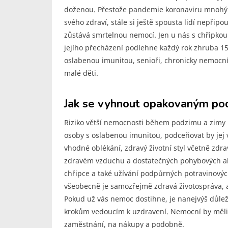
doženou. Přestože pandemie koronaviru mnohým 
svého zdraví, stále si ještě spousta lidí nepřipo
zůstává smrtelnou nemocí. Jen u nás s chřipkou 
jejího přecházení podlehne každý rok zhruba 15
oslabenou imunitou, senioři, chronicky nemocní, d
malé děti.
Jak se vyhnout opakovaným po
Riziko větší nemocnosti během podzimu a zimy 
osoby s oslabenou imunitou, podceňovat by jej 
vhodné oblékání, zdravý životní styl včetně zdr
zdravém vzduchu a dostatečných pohybových akti
chřipce a také užívání podpůrných potravinových
všeobecně je samozřejmě zdravá životospráva, a
Pokud už vás nemoc dostihne, je nanejvýš důle
krokům vedoucím k uzdravení. Nemocní by měli 
zaměstnání, na nákupy a podobně.