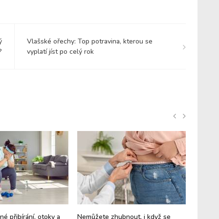
ý
Vlašské ořechy: Top potravina, kterou se
?
vyplatí jíst po celý rok
né přibírání, otoky a
Nemůžete zhubnout, i když se
Zapomeň