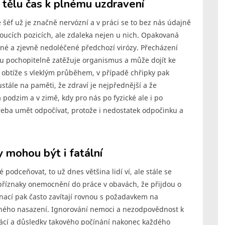
 tělu čas k plnému uzdravení
e šéf už je značně nervózní a v práci se to bez nás údajně
oucích pozicích, ale zdaleka nejen u nich. Opakovaná
né a zjevně nedoléčené předchozí virózy. Přecházení
esu pochopitelně zatěžuje organismus a může dojít ke
 obtíže s vleklým průběhem, v případě chřipky pak
ustále na paměti, že zdraví je nejpřednější a že
podzim a v zimě, kdy pro nás po fyzické ale i po
třeba umět odpočívat, protože i nedostatek odpočinku a
 mohou být i fatální
 podceňovat, to už dnes většina lidí ví, ale stále se
s příznaky onemocnění do práce v obavách, že přijdou o
nací pak často zavítají rovnou s požadavkem na
a plného nasazení. Ignorování nemoci a nezodpovědnost k
cí a důsledky takového počínání nakonec každého