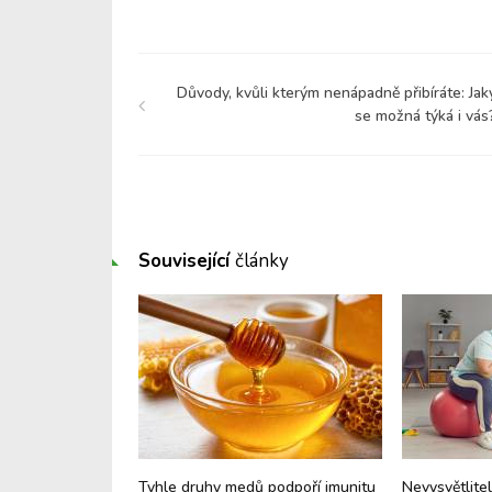
Důvody, kvůli kterým nenápadně přibíráte: Jak
se možná týká i vás
Související
články
e: Proč vaše dítě
Tyhle druhy medů podpoří imunitu
Nevysvětlitel