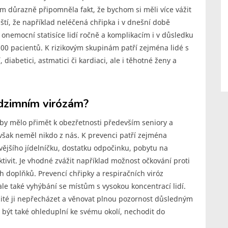
důrazně připomněla fakt, že bychom si měli více vážit
uští, že například neléčená chřipka i v dnešní době
onemocní statisíce lidí ročně a komplikacím i v důsledku
00 pacientů. K rizikovým skupinám patří zejména lidé s
iabetici, astmatici či kardiaci, ale i těhotné ženy a
dzimním virózám?
by mělo přimět k obezřetnosti především seniory a
však neměl nikdo z nás. K prevenci patří zejména
avějšího jídelníčku, dostatku odpočinku, pobytu na
vit. Je vhodné zvážit například možnost očkování proti
 doplňků. Prevencí chřipky a respiračních viróz
le také vyhýbání se místům s vysokou koncentrací lidí.
žité ji nepřecházet a věnovat plnou pozornost důsledným
být také ohleduplní ke svému okolí, nechodit do