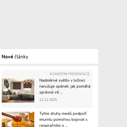
Nové
články
KOMERČNÍ PREZENTACE
Nadměrné světlo v ložnici
narušuje spánek: jak pomáhá
správné stí ...
12.12.2025
Tyhle druhy medů podpoří
imunitu pomohou bojovat s
respiračními o ...