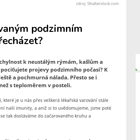
zdroj: Shutterstock.com
ovaným podzimním
řecházet?
náchylnost k neustálým rýmám, kašlům a
ociťujete projevy podzimního počasí? K
deště a pochmurná nálada. Přesto se i
než s teploměrem v posteli.
které je u nás přes veškerá lékařská varování stále
ní naší imunity, a aniž si to uvědomujeme, jsme poté
se tak dostáváme do začarovaného kruhu a