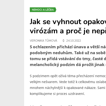
NEMOCI A LÉČBA
Jak se vyhnout opak
virózám a proč je nep
VERONIKA TŮMOVÁ
24.10.2022
S ochlazením přichází únava a větší 
podobným neduhům. Také už na sobě p
tomu se přidá vstávání do tmy, časté 
melancholický podzim dá prožít jinak 
S podzimem opět ožívá téma přecházení nemocí, 
velkým nešvarem. Vede totiž k celkovému oslabe
mnohem náchylnější k opakované nákaze. Sami 
komplikujeme si proces uzdravení.