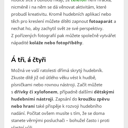
nicméně i na něm se dá věnovat aktivitám, které
probudí kreativitu. Kromě hudebních aplikací nebo
těch pro kreslení můžete dítěti zapnout
fotoaparát
a
nechat ho, aby zachytil svět ze své perspektivy.
Z pořízených fotografií pak můžete společně vytvářet
nápadité
koláže nebo fotopříběhy
.
Á tři, á čtyři
Možná ve vaší ratolesti dřímá skrytý hudebník.
Zkuste dítě již od útlého věku vést k hudbě,
písničkami nebo rovnou nástroji. Začít můžete
s
dřívky či
xylofonem
, případně dalšími
dětsk
ými
hudebními nástroji
. Zapsání do
kroužku zpěvu
nebo hraní
také přispěje k rozvoji hudebního
nadání. Počítat ovšem musíte s tím, že se doma
stanete věrnými posluchači – bohužel často i proti
vlastní vůli.