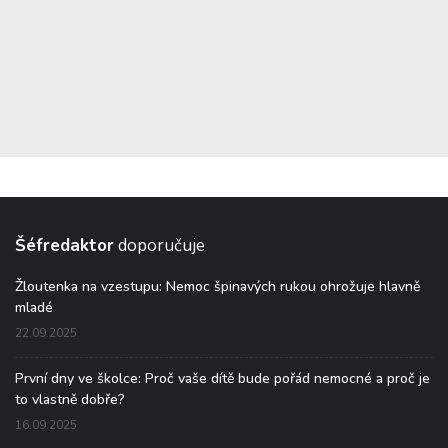
Šéfredaktor
doporučuje
Žloutenka na vzestupu: Nemoc špinavých rukou ohrožuje hlavně
mladé
22.09.2025
První dny ve školce: Proč vaše dítě bude pořád nemocné a proč je
to vlastně dobře?
16.09.2025