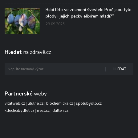
Babí léto ve znamení švestek: Proč jsou tyto
plody i jejich pecky elixírem mládí?“
29.09.2025
Hledat
na zdravě.cz
HLEDAT
Partnerské
weby
vitalweb.cz
|
utulne.cz
|
biochemicka.cz
|
spolubydlo.cz
kdechcibydlet.cz
|
irest.cz
|
dalten.cz