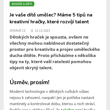
RODIČE A DĚTI
Je vaše dítě umělec? Máme 5 tipů na
kreativní hračky, které rozvíjí talent
ZDRAVĚ.CZ
12.12.2023
Dětských hraček je spousta, ovšem ne
všechny mohou nabídnout dostatečný
prostor pro kreativitu a projev uměleckého
ducha dítěte. Proto přicházíme s několika
tipy na ty, které vaší ratolesti pomohou
objevit skrytý talent.
Úsměv, prosím!
Moderní technologie v dětských ručkách vůbec
nejsou k zahození, naopak! Jen je potřeba nastavit
mantinely a kontrolovat dobu, kterou u nich stráví.
Rodiče sice s oblibou říkají, že
telefon
není hračka,