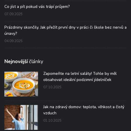
Co jíst a pít pokud vás trápí průjem?
07.09.2025
Prázdniny skončily. Jak přežít první dny v práci či škole bez nervů a
únavy?
04.09.2025
Nejnovější
články
Zapomeňte na letní saláty! Tohle by měl
obsahovat ideální podzimní jídelníček
07.10.2025
Jak na zdravý domov: teplota, vlhkost a čistý
vzduch
01.10.2025