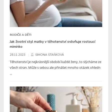
RODIČE A DĚTI
Jak životní styl matky v těhotenství ovlivňuje rostoucí
miminko
28.11.2023
SIMONA STAŇKOVÁ
Těhotenství je nejkrásnější období každé ženy, to slýcháme ze
všech stran. Může s sebou ale přinášet mnoho otázek ohledn
...