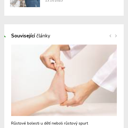
13.10.2025
Související
články
Růstové bolesti u dětí neboli růstový spurt
Zpá