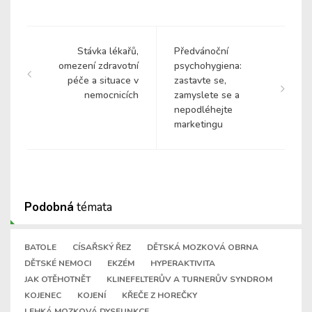
Stávka lékařů,
Předvánoční
omezení zdravotní
psychohygiena:
péče a situace v
zastavte se,
nemocnicích
zamyslete se a
nepodléhejte
marketingu
Podobná
témata
BATOLE
CÍSAŘSKÝ ŘEZ
DĚTSKÁ MOZKOVÁ OBRNA
DĚTSKÉ NEMOCI
EKZÉM
HYPERAKTIVITA
JAK OTĚHOTNĚT
KLINEFELTERŮV A TURNERŮV SYNDROM
KOJENEC
KOJENÍ
KŘEČE Z HOREČKY
LEHKÁ MOZKOVÁ DYSFUNKCE