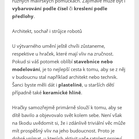
různých malířských pomůckách. Zajímavé může být i
vybarvování podle čísel
či
kres
lení podle
předlohy
.
Architekt, sochař i strůjce robotů
U výtvarného umění ještě chvíli zůstaneme,
respektive u hraček, které mají vliv na zručnost.
Pokud si váš potomek oblíbí
stavebnice nebo
modelování
, je to nejlepší cesta k tomu, aby se z něj
v budoucnu stal například architekt nebo technik.
Šanci byste měli dát i
plastelíně
, u starších dětí
případně také
kerami
cké hlíně
.
Hračky samozřejmě primárně slouží k tomu, aby se
dítě bavilo a objevovalo svět kolem sebe. Není však
na škodu uvědomit si, že i zdánlivě triviální věc může
mít prospěšný vliv na jeho budoucnost. Proto je
dobré vnímat, u kterých aktivit vaše ratolest projeví