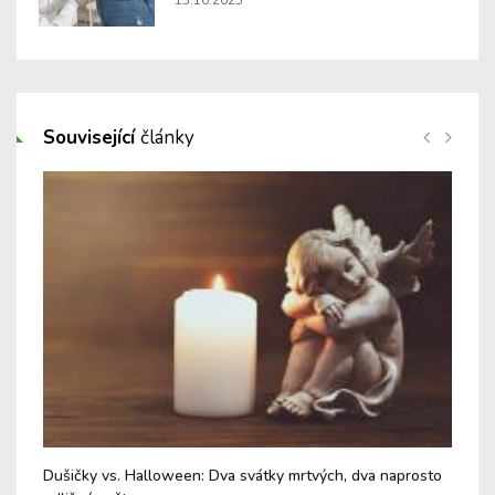
13.10.2025
Související
články
Dušičky vs. Halloween: Dva svátky mrtvých, dva naprosto
Fin