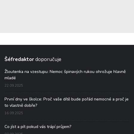
Šéfredaktor
doporučuje
Žloutenka na vzestupu: Nemoc špinavých rukou ohrožuje hlavně
mladé
22.09.2025
První dny ve školce: Proč vaše dítě bude pořád nemocné a proč je
to vlastně dobře?
16.09.2025
Co jíst a pít pokud vás trápí průjem?