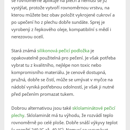
se rovnoměrně aplikuje na plech a nemusí se již
vystýlat, protože vytvoří rovnoměrnou vrstvu, na
kterou můžete bez obav položit vykrojené cukroví a
po upečení ho z plechu dobře sundáte. Sprej je
vyrobený z řepkového oleje, kompatibilní s mědí i
nerezovou ocelí.
Stará známá
silikonová pečicí podložka
je
opakovatelně použitelná pro pečení. Je však potřeba
vybrat tu z kvalitního, nejlépe non toxic nebo
kompromisního materiálu. Je cenově dostupná,
pružná, dobře se čistí, může se umývat v myčce na
nádobí vyniká potřebnou odolností, je však ji nutné
před pečením promazat tukem.
Dobrou alternativou jsou také
sklolaminátové pečicí
plechy
. Sklolaminát má tu výhodu, že rozvádí teplo
rovnoměrně po celé ploše. Dobře snáší výkyvy teplot
(v rozpětí 240 °C až -40 °C). Nemusí se vysypávat