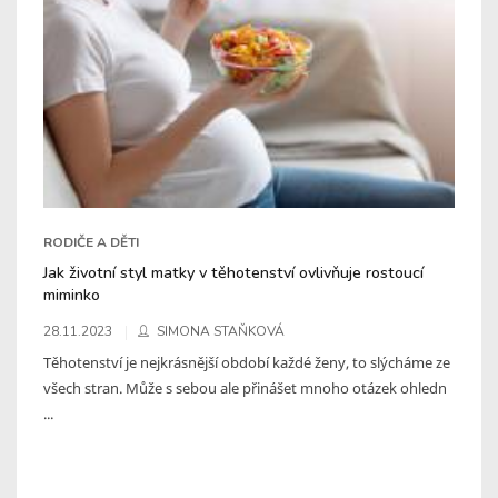
RODIČE A DĚTI
Jak životní styl matky v těhotenství ovlivňuje rostoucí
miminko
28.11.2023
SIMONA STAŇKOVÁ
Těhotenství je nejkrásnější období každé ženy, to slýcháme ze
všech stran. Může s sebou ale přinášet mnoho otázek ohledn
...