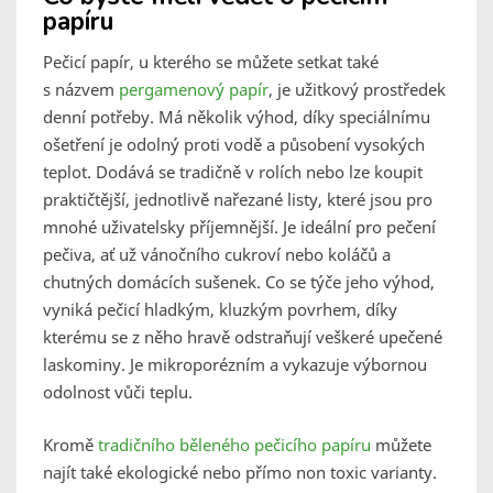
papíru
Pečicí papír, u kterého se můžete setkat také
s názvem
pergamenový papír
, je užitkový prostředek
denní potřeby. Má několik výhod, díky speciálnímu
ošetření je odolný proti vodě a působení vysokých
teplot. Dodává se tradičně v rolích nebo lze koupit
praktičtější, jednotlivě nařezané listy, které jsou pro
mnohé uživatelsky příjemnější. Je ideální pro pečení
pečiva, ať už vánočního cukroví nebo koláčů a
chutných domácích sušenek. Co se týče jeho výhod,
vyniká pečicí hladkým, kluzkým povrhem, díky
kterému se z něho hravě odstraňují veškeré upečené
laskominy. Je mikroporézním a vykazuje výbornou
odolnost vůči teplu.
Kromě
tradičního běleného pečicího papíru
můžete
najít také ekologické nebo přímo non toxic varianty.