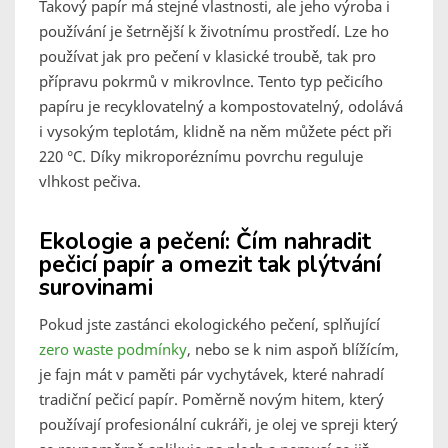
Takový papír má stejné vlastnosti, ale jeho výroba i
používání je šetrnější k životnímu prostředí. Lze ho
používat jak pro pečení v klasické troubě, tak pro
přípravu pokrmů v mikrovlnce. Tento typ pečicího
papíru je recyklovatelný a kompostovatelný, odolává
i vysokým teplotám, klidně na něm můžete péct při
220 °C. Díky mikroporéznímu povrchu reguluje
vlhkost pečiva.
Ekologie a pečení: Čím nahradit
pečicí papír a omezit tak plýtvání
surovinami
Pokud jste zastánci ekologického pečení, splňující
zero waste podmínky
, nebo se k nim aspoň blížícím,
je fajn mát v paměti pár vychytávek, které nahradí
tradiční pečicí papír. Poměrně novým hitem, který
používají profesionální cukráři, je olej ve spreji který