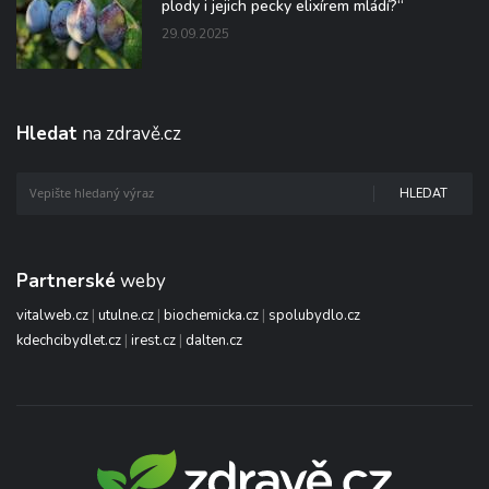
plody i jejich pecky elixírem mládí?“
29.09.2025
Hledat
na zdravě.cz
HLEDAT
Partnerské
weby
vitalweb.cz
|
utulne.cz
|
biochemicka.cz
|
spolubydlo.cz
kdechcibydlet.cz
|
irest.cz
|
dalten.cz