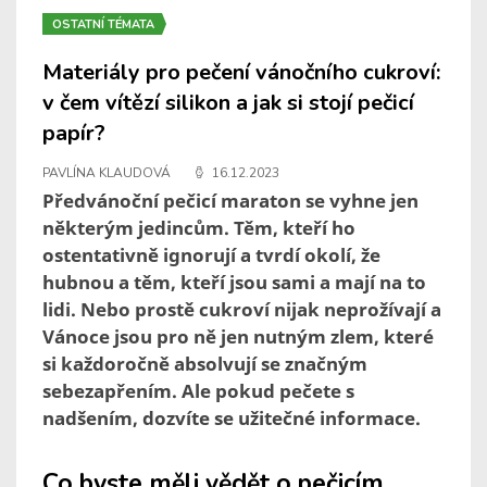
OSTATNÍ TÉMATA
Materiály pro pečení vánočního cukroví:
v čem vítězí silikon a jak si stojí pečicí
papír?
PAVLÍNA KLAUDOVÁ
16.12.2023
Předvánoční pečicí maraton se vyhne jen
některým jedincům. Těm, kteří ho
ostentativně ignorují a tvrdí okolí, že
hubnou a těm, kteří jsou sami a mají na to
lidi. Nebo prostě cukroví nijak neprožívají a
Vánoce jsou pro ně jen nutným zlem, které
si každoročně absolvují se značným
sebezapřením. Ale pokud pečete s
nadšením, dozvíte se užitečné informace.
Co byste měli vědět o pečicím