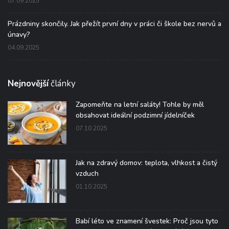
07.09.2025
Prázdniny skončily. Jak přežít první dny v práci či škole bez nervů a
únavy?
04.09.2025
Nejnovější
články
Zapomeňte na letní saláty! Tohle by měl
obsahovat ideální podzimní jídelníček
07.10.2025
Jak na zdravý domov: teplota, vlhkost a čistý
vzduch
01.10.2025
Babí léto ve znamení švestek: Proč jsou tyto