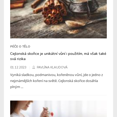
PÉČE O TĚLO
Cejlonská skořice je unikátní vůní i použitím, má však také
svá rizika
01.12.2023
PAVLÍNA KLAUDOVÁ
Vyniká sladkou, podmanivou, kořeněnou vůní, jde o jedno z
nejznámějších koření na světě. Cejlonská skořice dosáhla
plným ...