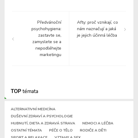
Předvánoční
Afty: proč vznikají, co
psychohygiena:
nám naznačují a jaká
zastavte se,
je jejich účinná léčba
zamyslete se a
nepodléhejte
marketingu
TOP
témata
ALTERNATIVNÍ MEDICÍNA
DUŠEVNÍ ZDRAVÍ A PSYCHOLOGIE
HUBNUTÍ, DIETA A ZDRAVÁ STRAVA
NEMOCI A LÉČBA
OSTATNÍ TÉMATA
PÉČE O TĚLO
RODIČE A DĚTI
SPORT A RELAXACE
VZTAHY A SEX