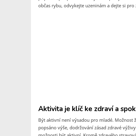
občas rybu, odvykejte uzeninám a dejte si pr
Aktivita je klíč ke zdraví a spo
Být aktivní není výsadou pro mladé. Možnost ží
popsáno výše, dodržování zásad zdravé výživy j
možnosti být aktivní. Kromě zdravého stravová