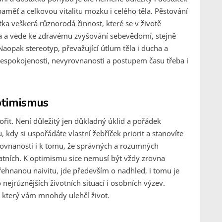
paměť a celkovou vitalitu mozku i celého těla. Pěstování
ka veškerá různorodá činnost, které se v životě
ta a vede ke zdravému zvyšování sebevědomí, stejně
aopak stereotyp, převažující útlum těla i ducha a
nespokojenosti, nevyrovnanosti a postupem času třeba i
optimismus
ořit. Není důležitý jen důkladný úklid a pořádek
, kdy si uspořádáte vlastní žebříček priorit a stanovíte
vyrovnanosti i k tomu, že správných a rozumných
atních. K optimismu sice nemusí být vždy zrovna
nanou naivitu, jde především o nadhled, i tomu je
ejrůznějších životních situací i osobních výzev.
 který vám mnohdy ulehčí život.