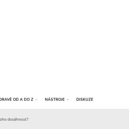
DRAVĚ OD A DO Z
NÁSTROJE
DISKUZE
 toho dosáhnout?