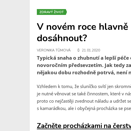
ZDRAVÝ ŽIVOT
V novém roce hlavně z
dosáhnout?
VERONIKA TŮMOVÁ
21.01.2020
Typická snaha o zhubnutí a lepší péče
novoročním předsevzetím. Jak tedy za
nějakou dobu rozhodně potrvá, není n
Vzhledem k tomu, že sluníčko svítí jen skromně
je nutné věnovat se také činnostem, které v nás
proto co nejčastěji zvednout náladu a udržet 
s kamarádkou, ale i obyčejná procházka se ps
Za
čněte procházkami na čerstvé