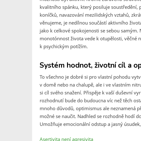
kvalitního spánku, který posiluje soustředění, 
koníčků, navazování mezilidských vztahů, zkrát
věnujeme, je nedílnou součástí aktivního živo
jako k celkové spokojenosti se sebou samým. N
monotónnost života vede k otupělosti, věčné 
k psychickým potížím.
Systém hodnot, životní cíl a 
To všechno je dobré si pro vlastní pohodu vytv
v domě nebo na chalupě, ale i ve vlastním nitru
si cíl svého snažení. Přispěje k vaší duševní 
rozhodnutí bude do budoucna víc než těch ost
mnoho důvodů, optimismus ale neznamená přeh
možné se naučit. Nadhled se rozhodně hodí do n
Umožňuje emocionální odstup a jasný úsudek,
Asertivita není agresivita