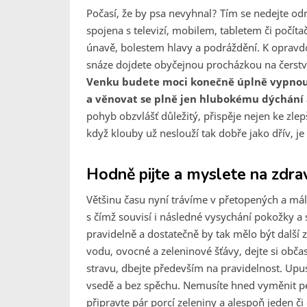
Počasí, že by psa nevyhnal? Tím se nedejte odr
spojena s televizí, mobilem, tabletem či počíta
únavě, bolestem hlavy a podráždění. K opravd
snáze dojdete obyčejnou procházkou na čerstvé
Venku budete moci konečně úplně vypnout a
a věnovat se plně jen hlubokému dýchání 
pohyb obzvlášť důležitý, přispěje nejen ke zlepš
když klouby už neslouží tak dobře jako dřív, je
Hodně pijte a myslete na zdravě
Většinu času nyní trávíme v přetopených a má
s čímž souvisí i následné vysychání pokožky a s
pravidelně a dostatečně by tak mělo být další 
vodu, ovocné a zeleninové šťávy, dejte si obča
stravu, dbejte především na pravidelnost. Upus
vsedě a bez spěchu. Nemusíte hned vyměnit peči
připravte pár porcí zeleniny a alespoň jeden 