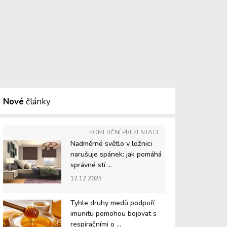
Nové
články
KOMERČNÍ PREZENTACE
Nadměrné světlo v ložnici
narušuje spánek: jak pomáhá
správné stí ...
12.12.2025
Tyhle druhy medů podpoří
imunitu pomohou bojovat s
respiračními o ...