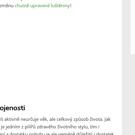
o změnu
chutně upravené luštěniny
!
kojenosti
t aktivně neurčuje věk, ale celkový způsob života. Jak
e jedním z pilířů zdravého životního stylu, tím i
ní a dostatku pohybu je ale neméně důležitý i dostatek