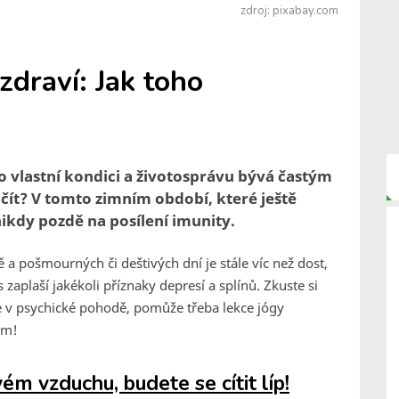
zdroj: pixabay.com
draví: Jak toho
 o vlastní kondici a životosprávu bývá častým
čít? V tomto zimním období, které ještě
ikdy pozdě na posílení imunity.
 a pošmourných či deštivých dní je stále víc než dost,
 zaplaší jakékoli příznaky depresí a splínů. Zkuste si
se v psychické pohodě, pomůže třeba lekce jógy
em!
m vzduchu, budete se cítit líp!