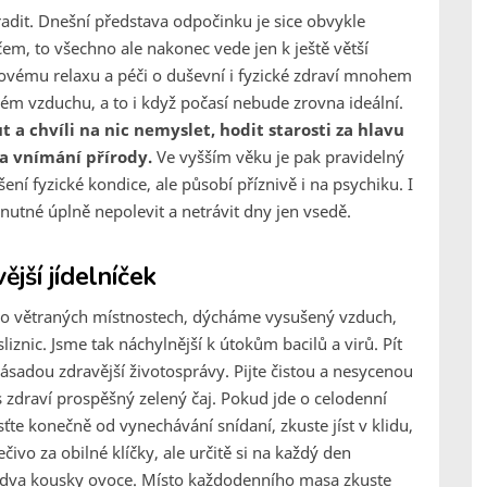
adit. Dnešní představa odpočinku je sice obvykle
čem, to všechno ale nakonec vede jen k ještě větší
ovému relaxu a péči o duševní i fyzické zdraví mnohem
m vzduchu, a to i když počasí nebude zrovna ideální.
 chvíli na nic nemyslet, hodit starosti za hlavu
a vnímání přírody.
Ve vyšším věku je pak pravidelný
ení fyzické kondice, ale působí příznivě i na psychiku. I
 nutné úplně nepolevit a netrávit dny jen vsedě.
jší jídelníček
lo větraných místnostech, dýcháme vysušený vzduch,
liznic. Jsme tak náchylnější k útokům bacilů a virů. Pít
zásadou zdravější životosprávy. Pijte čistou a nesycenou
s zdraví prospěšný zelený čaj. Pokud jde o celodenní
ťte konečně od vynechávání snídaní, zkuste jíst v klidu,
vo za obilné klíčky, ale určitě si na každý den
či dva kousky ovoce. Místo každodenního masa zkuste