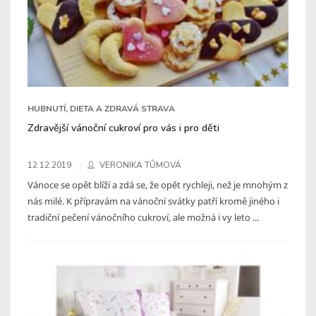
HUBNUTÍ, DIETA A ZDRAVÁ STRAVA
Zdravější vánoční cukroví pro vás i pro děti
12.12.2019
VERONIKA TŮMOVÁ
Vánoce se opět blíží a zdá se, že opět rychleji, než je mnohým z
nás milé. K přípravám na vánoční svátky patří kromě jiného i
tradiční pečení vánočního cukroví, ale možná i vy leto ...