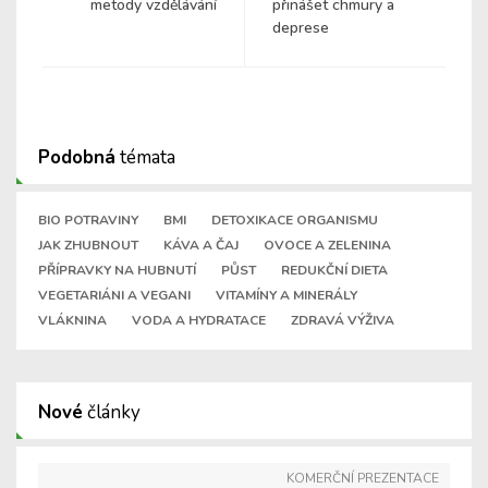
metody vzdělávání
přinášet chmury a
deprese
Podobná
témata
BIO POTRAVINY
BMI
DETOXIKACE ORGANISMU
JAK ZHUBNOUT
KÁVA A ČAJ
OVOCE A ZELENINA
PŘÍPRAVKY NA HUBNUTÍ
PŮST
REDUKČNÍ DIETA
VEGETARIÁNI A VEGANI
VITAMÍNY A MINERÁLY
VLÁKNINA
VODA A HYDRATACE
ZDRAVÁ VÝŽIVA
Nové
články
KOMERČNÍ PREZENTACE