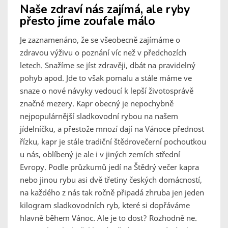
Naše zdraví nás zajímá, ale ryby
přesto jíme zoufale málo
Je zaznamenáno, že se všeobecně zajímáme o
zdravou výživu o poznání víc než v předchozích
letech. Snažíme se jíst zdravěji, dbát na pravidelný
pohyb apod. Jde to však pomalu a stále máme ve
snaze o nové návyky vedoucí k lepší životosprávě
značné mezery. Kapr obecný je nepochybně
nejpopulárnější sladkovodní rybou na našem
jídelníčku, a přestože mnozí dají na Vánoce přednost
řízku, kapr je stále tradiční štědrovečerní pochoutkou
u nás, oblíbený je ale i v jiných zemích střední
Evropy. Podle průzkumů jedí na Štědrý večer kapra
nebo jinou rybu asi dvě třetiny českých domácností,
na každého z nás tak ročně připadá zhruba jen jeden
kilogram sladkovodních ryb, které si dopřáváme
hlavně během Vánoc. Ale je to dost? Rozhodně ne.