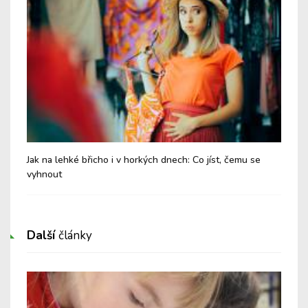
Jak na lehké břicho i v horkých dnech: Co jíst, čemu se
Chy
vyhnout
Další
články