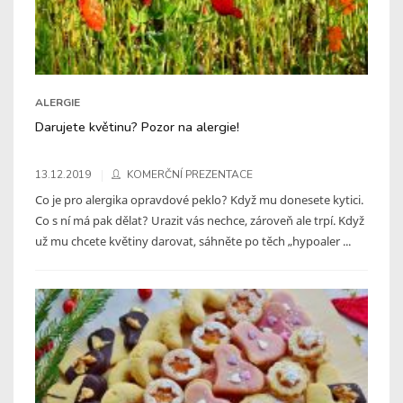
ALERGIE
Darujete květinu? Pozor na alergie!
13.12.2019
KOMERČNÍ PREZENTACE
Co je pro alergika opravdové peklo? Když mu donesete kytici.
Co s ní má pak dělat? Urazit vás nechce, zároveň ale trpí. Když
už mu chcete květiny darovat, sáhněte po těch „hypoaler ...