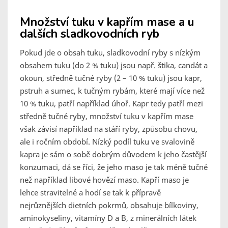
Množství tuku v kapřím mase a u
dalších sladkovodních ryb
Pokud jde o obsah tuku, sladkovodní ryby s nízkým
obsahem tuku (do 2 % tuku) jsou např. štika, candát a
okoun, středně tučné ryby (2 – 10 % tuku) jsou kapr,
pstruh a sumec, k tučným rybám, které mají více než
10 % tuku, patří například úhoř. Kapr tedy patří mezi
středně tučné ryby, množství tuku v kapřím mase
však závisí například na stáří ryby, způsobu chovu,
ale i ročním období. Nízký podíl tuku ve svalovině
kapra je sám o sobě dobrým důvodem k jeho častější
konzumaci, dá se říci, že jeho maso je tak méně tučné
než například libové hovězí maso. Kapří maso je
lehce stravitelné a hodí se tak k přípravě
nejrůznějších dietních pokrmů, obsahuje bílkoviny,
aminokyseliny, vitamíny D a B, z minerálních látek