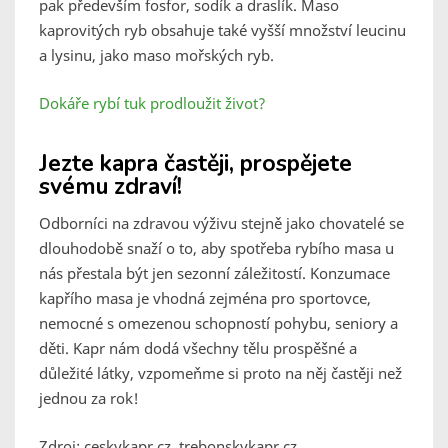
pak především fosfor, sodík a draslík. Maso
kaprovitých ryb obsahuje také vyšší množství leucinu
a lysinu, jako maso mořských ryb.
Dokáře rybí tuk prodloužit život?
Jezte kapra častěji, prospějete
svému zdraví!
Odborníci na zdravou výživu stejně jako chovatelé se
dlouhodobě snaží o to, aby spotřeba rybího masa u
nás přestala být jen sezonní záležitostí. Konzumace
kapřího masa je vhodná zejména pro sportovce,
nemocné s omezenou schopností pohybu, seniory a
děti. Kapr nám dodá všechny tělu prospěšné a
důležité látky, vzpomeňme si proto na něj častěji než
jednou za rok!
Zdroj: ceskykapr.cz, trebonskykapr.cz,