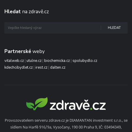
Hledat
na zdravě.cz
HLEDAT
Partnerské
weby
vitalweb.cz
|
utulne.cz
|
biochemicka.cz
|
spolubydlo.cz
kdechcibydlet.cz
|
irest.cz
|
dalten.cz
Provozovatelem serveru zdrave.cz je DIAMANTAN investment s.r.o., se
sídlem Na Harfě 916/9a, Vysočany, 190 00 Praha 9, IČ: 03494349,