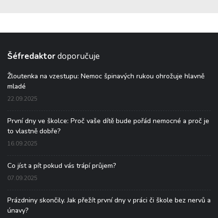
Šéfredaktor
doporučuje
Žloutenka na vzestupu: Nemoc špinavých rukou ohrožuje hlavně
mladé
22.09.2025
První dny ve školce: Proč vaše dítě bude pořád nemocné a proč je
to vlastně dobře?
16.09.2025
Co jíst a pít pokud vás trápí průjem?
07.09.2025
Prázdniny skončily. Jak přežít první dny v práci či škole bez nervů a
únavy?