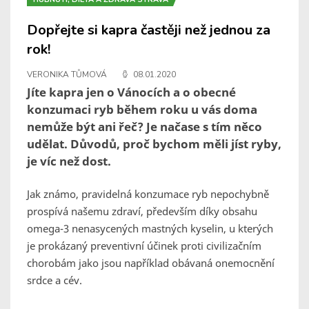
Dopřejte si kapra častěji než jednou za
rok!
VERONIKA TŮMOVÁ
08.01.2020
Jíte kapra jen o Vánocích a o obecné
konzumaci ryb během roku u vás doma
nemůže být ani řeč? Je načase s tím něco
udělat. Důvodů, proč bychom měli jíst ryby,
je víc než dost.
Jak známo, pravidelná konzumace ryb nepochybně
prospívá našemu zdraví, především díky obsahu
omega-3 nenasycených mastných kyselin, u kterých
je prokázaný preventivní účinek proti civilizačním
chorobám jako jsou například obávaná onemocnění
srdce a cév.