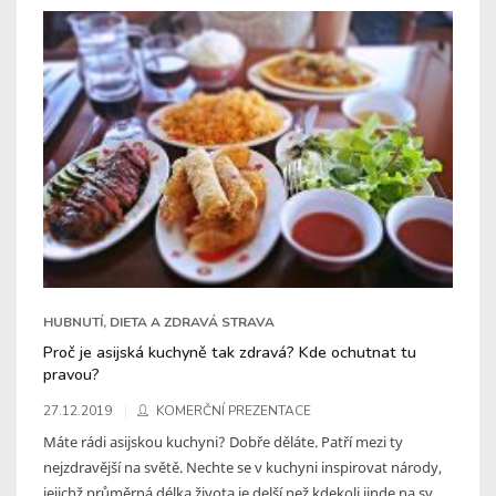
HUBNUTÍ, DIETA A ZDRAVÁ STRAVA
Proč je asijská kuchyně tak zdravá? Kde ochutnat tu
pravou?
27.12.2019
KOMERČNÍ PREZENTACE
Máte rádi asijskou kuchyni? Dobře děláte. Patří mezi ty
nejzdravější na světě. Nechte se v kuchyni inspirovat národy,
jejichž průměrná délka života je delší než kdekoli jinde na sv ...