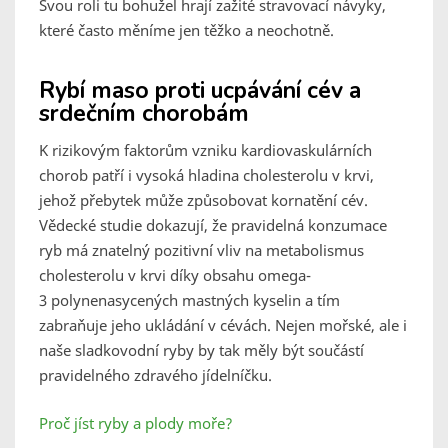
Svou roli tu bohužel hrají zažité stravovací návyky,
které často měníme jen těžko a neochotně.
Rybí maso proti ucpávání cév a
srdečním chorobám
K rizikovým faktorům vzniku kardiovaskulárních
chorob patří i vysoká hladina cholesterolu v krvi,
jehož přebytek může způsobovat kornatění cév.
Vědecké studie dokazují, že pravidelná konzumace
ryb má znatelný pozitivní vliv na metabolismus
cholesterolu v krvi díky obsahu omega-
3 polynenasycených mastných kyselin a tím
zabraňuje jeho ukládání v cévách. Nejen mořské, ale i
naše sladkovodní ryby by tak měly být součástí
pravidelného zdravého jídelníčku.
Proč jíst ryby a plody moře?