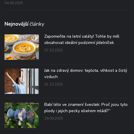
04.09.2025
Nejnovější
články
Zapomeňte na letní saláty! Tohle by měl
obsahovat ideální podzimní jídelníček
07.10.2025
Jak na zdravý domov: teplota, vlhkost a čistý
vzduch
01.10.2025
Babí léto ve znamení švestek: Proč jsou tyto
plody i jejich pecky elixírem mládí?“
29.09.2025