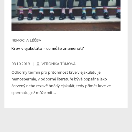
NEMOCI A LÉČBA
Krev v ejakulátu - co může znamenat?
08.10.2019
VERONIKA TŮMOVÁ
Odborný termín pro přítomnost krve v ejakulátu je
hemospermie, v odborné literatuře bývá popsána jako
červený nebo rezavě hnědý ejakulát, tedy příměs krve ve
spermatu, jež může mít ...