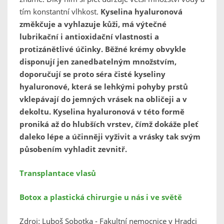
tím konstantní vlhkost.
Kyselina hyaluronová
změkčuje a vyhlazuje kůži, má výtečné
lubrikační i antioxidační vlastnosti a
protizánětlivé účinky. Běžné krémy obvykle
disponují jen zanedbatelným množstvím,
doporučují se proto séra čisté kyseliny
hyaluronové, která se lehkými pohyby prstů
vklepávají do jemných vrásek na obličeji a v
dekoltu. Kyselina hyaluronová v této formě
proniká až do hlubších vrstev, čímž dokáže pleť
daleko lépe a účinněji vyživit a vrásky tak svým
působením vyhladit zevnitř.
Transplantace vlasů
Botox a plastická chirurgie u nás i ve světě
Zdroj: Luboš Sobotka - Fakultní nemocnice v Hradci