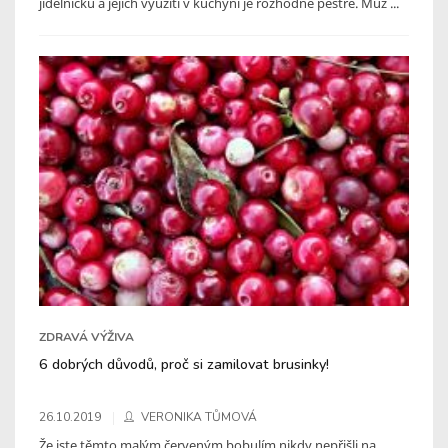
jídelníčku a jejich využití v kuchyni je rozhodně pestré. Můž ...
ZDRAVÁ VÝŽIVA
6 dobrých důvodů, proč si zamilovat brusinky!
26.10.2019
VERONIKA TŮMOVÁ
Že jste těmto malým červeným bobulím nikdy nepřišli na