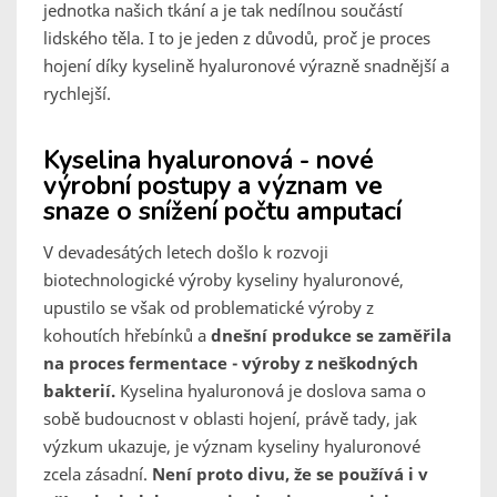
jednotka našich tkání a je tak nedílnou součástí
lidského těla. I to je jeden z důvodů, proč je proces
hojení díky kyselině hyaluronové výrazně snadnější a
rychlejší.
Kyselina hyaluronová - nové
výrobní postupy a význam ve
snaze o snížení počtu amputací
V devadesátých letech došlo k rozvoji
biotechnologické výroby kyseliny hyaluronové,
upustilo se však od problematické výroby z
kohoutích hřebínků a
dnešní produkce se zaměřila
na proces fermentace - výroby z neškodných
bakterií.
Kyselina hyaluronová je doslova sama o
sobě budoucnost v oblasti hojení, právě tady, jak
výzkum ukazuje, je význam kyseliny hyaluronové
zcela zásadní.
Není proto divu, že se používá i v