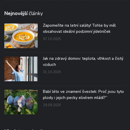
Nejnovější
články
Zapomeňte na letní saláty! Tohle by měl
obsahovat ideální podzimní jídelníček
07.10.2025
Jak na zdravý domov: teplota, vlhkost a čistý
vzduch
01.10.2025
Babí léto ve znamení švestek: Proč jsou tyto
plody i jejich pecky elixírem mládí?“
29.09.2025