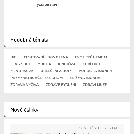
fyzioterapie?
Podobná
témata
BIO
CESTOVÁNÍ - DOVOLENÁ
EXOTICKÉ NEMOCI
FENG SHUI
IMUNITA
KINETÓZA
KUŘÍ OKO
MENOPAUZA
OBLEČENÍ A BOTY
PORUCHA IMUNITY
PREMENSTRUAČNÍ SYNDROM
SNÍŽENÁ IMUNITA
ZDRAVÁ VÝŽIVA
ZDRAVÉ BYDLENÍ
ZDRAVÍ MUŽE
Nové
články
KOMERČNÍ PREZENTACE