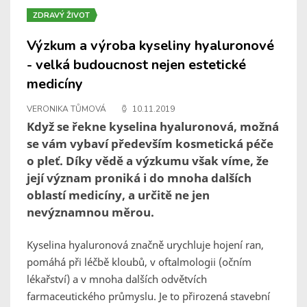
ZDRAVÝ ŽIVOT
Výzkum a výroba kyseliny hyaluronové
- velká budoucnost nejen estetické
medicíny
VERONIKA TŮMOVÁ
10.11.2019
Když se řekne kyselina hyaluronová, možná
se vám vybaví především kosmetická péče
o pleť. Díky vědě a výzkumu však víme, že
její význam proniká i do mnoha dalších
oblastí medicíny, a určitě ne jen
nevýznamnou měrou.
Kyselina hyaluronová značně urychluje hojení ran,
pomáhá při léčbě kloubů, v oftalmologii (očním
lékařství) a v mnoha dalších odvětvích
farmaceutického průmyslu. Je to přirozená stavební