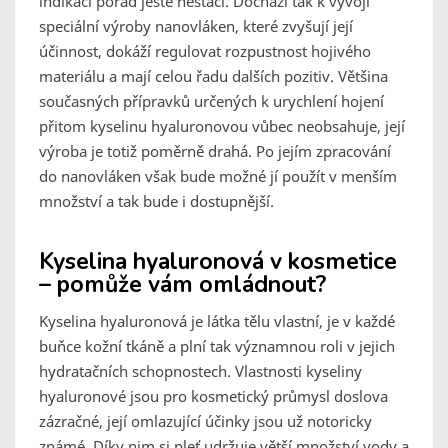
indikací pořád ještě nestačí. Dochází tak k vývoji
speciální výroby nanovláken, které zvyšují její
účinnost, dokáží regulovat rozpustnost hojivého
materiálu a mají celou řadu dalších pozitiv. Většina
současných přípravků určených k urychlení hojení
přitom kyselinu hyaluronovou vůbec neobsahuje, její
výroba je totiž poměrně drahá. Po jejím zpracování
do nanovláken však bude možné jí použít v menším
množství a tak bude i dostupnější.
Kyselina hyaluronová v kosmetice
– pomůže vám omládnout?
Kyselina hyaluronová je látka tělu vlastní, je v každé
buňce kožní tkáně a plní tak významnou roli v jejich
hydratačních schopnostech. Vlastnosti kyseliny
hyaluronové jsou pro kosmetický průmysl doslova
zázračné, její omlazující účinky jsou už notoricky
známé. Díky nim si pleť udržuje větší množství vody a