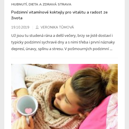
HUBNUTÍ, DIETA A ZDRAVÁ STRAVA
Podzimní vitamínové koktejly pro vitalitu a radost ze
života
19.10.2019
VERONIKA TŮMOVÁ
Už jsou tu studená rána a delší večery, brzy se jistě dostaví i
typicky podzimní sychravé dny a s nimi třeba i první náznaky
depresí, únavy, splínu a stresu. V pošmourných podzimní ...