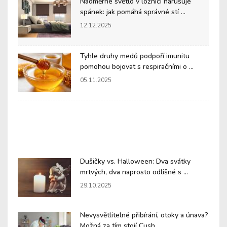
Nadměrné světlo v ložnici narušuje
spánek: jak pomáhá správné stí ...
12.12.2025
Tyhle druhy medů podpoří imunitu
pomohou bojovat s respiračními o ...
05.11.2025
Dušičky vs. Halloween: Dva svátky
mrtvých, dva naprosto odlišné s ...
29.10.2025
Nevysvětlitelné přibírání, otoky a únava?
Možná za tím stojí Cush ...