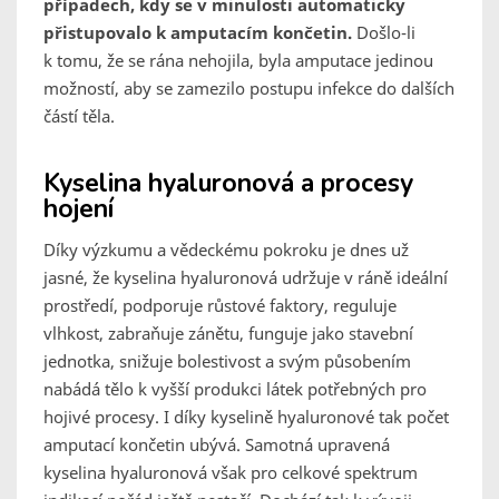
případech, kdy se v minulosti automaticky
přistupovalo k amputacím končetin.
Došlo-li
k tomu, že se rána nehojila, byla amputace jedinou
možností, aby se zamezilo postupu infekce do dalších
částí těla.
Kyselina hyaluronová a procesy
hojení
Díky výzkumu a vědeckému pokroku je dnes už
jasné, že kyselina hyaluronová udržuje v ráně ideální
prostředí, podporuje růstové faktory, reguluje
vlhkost, zabraňuje zánětu, funguje jako stavební
jednotka, snižuje bolestivost a svým působením
nabádá tělo k vyšší produkci látek potřebných pro
hojivé procesy. I díky kyselině hyaluronové tak počet
amputací končetin ubývá. Samotná upravená
kyselina hyaluronová však pro celkové spektrum