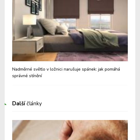
Nadměrné světlo v ložnici narušuje spánek: jak pomáhá
Jak
správné stínění
Další
články