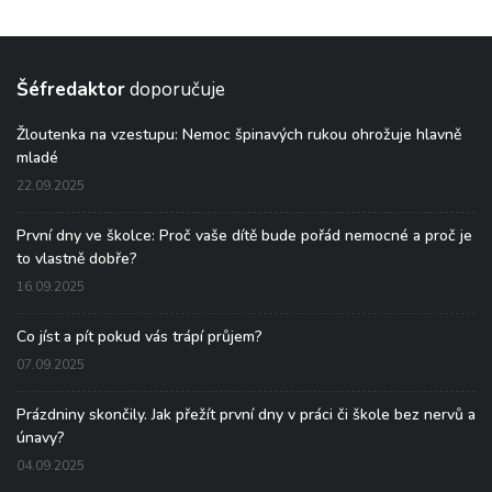
Šéfredaktor
doporučuje
Žloutenka na vzestupu: Nemoc špinavých rukou ohrožuje hlavně
mladé
22.09.2025
První dny ve školce: Proč vaše dítě bude pořád nemocné a proč je
to vlastně dobře?
16.09.2025
Co jíst a pít pokud vás trápí průjem?
07.09.2025
Prázdniny skončily. Jak přežít první dny v práci či škole bez nervů a
únavy?
04.09.2025