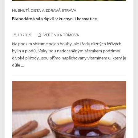
HUBNUTÍ, DIETA A ZDRAVÁ STRAVA
Blahodárná síla šípků v kuchyni i kosmetice
15.10.2019
VERONIKA TŮMOVÁ
Na podzim sbíráme nejen houby, ale i řadu různých léčivých
bylin a plodů. Šípky jsou nedoceněným zázrakem podzimní
divoké přírody. Jsou přímo napěchovány vitamínem C, který je
důle ...