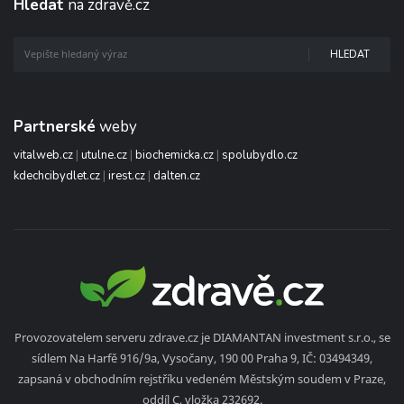
Hledat
na zdravě.cz
HLEDAT
Partnerské
weby
vitalweb.cz
|
utulne.cz
|
biochemicka.cz
|
spolubydlo.cz
kdechcibydlet.cz
|
irest.cz
|
dalten.cz
Provozovatelem serveru zdrave.cz je DIAMANTAN investment s.r.o., se
sídlem Na Harfě 916/9a, Vysočany, 190 00 Praha 9, IČ: 03494349,
zapsaná v obchodním rejstříku vedeném Městským soudem v Praze,
oddíl C, vložka 232692.