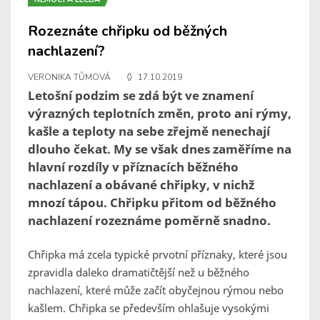
Rozeznáte chřipku od běžných
nachlazení?
VERONIKA TŮMOVÁ
17.10.2019
Letošní podzim se zdá být ve znamení
výrazných teplotních změn, proto ani rýmy,
kašle a teploty na sebe zřejmě nenechají
dlouho čekat. My se však dnes zaměříme na
hlavní rozdíly v příznacích běžného
nachlazení a obávané chřipky, v nichž
mnozí tápou. Chřipku přitom od běžného
nachlazení rozeznáme poměrně snadno.
Chřipka má zcela typické prvotní příznaky, které jsou
zpravidla daleko dramatičtější než u běžného
nachlazení, které může začít obyčejnou rýmou nebo
kašlem. Chřipka se především ohlašuje vysokými