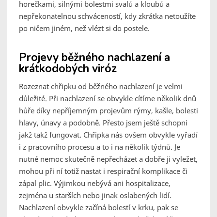
horečkami, silnými bolestmi svalů a kloubů a
nepřekonatelnou schváceností, kdy zkrátka netoužíte
po ničem jiném, než vlézt si do postele.
Projevy běžného nachlazení a
krátkodobých viróz
Rozeznat chřipku od běžného nachlazení je velmi
důležité. Při nachlazení se obvykle cítíme několik dnů
hůře díky nepříjemným projevům rýmy, kašle, bolesti
hlavy, únavy a podobně. Přesto jsem ještě schopni
jakž takž fungovat. Chřipka nás ovšem obvykle vyřadí
i z pracovního procesu a to i na několik týdnů. Je
nutné nemoc skutečně nepřecházet a dobře ji vyležet,
mohou při ní totiž nastat i respirační komplikace či
zápal plic. Výjimkou nebývá ani hospitalizace,
zejména u starších nebo jinak oslabených lidí.
Nachlazení obvykle začíná bolestí v krku, pak se