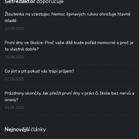
Šéfredaktor
doporučuje
Žloutenka na vzestupu: Nemoc špinavých rukou ohrožuje hlavně
mladé
22.09.2025
První dny ve školce: Proč vaše dítě bude pořád nemocné a proč je
to vlastně dobře?
16.09.2025
Co jíst a pít pokud vás trápí průjem?
07.09.2025
Prázdniny skončily. Jak přežít první dny v práci či škole bez nervů a
únavy?
04.09.2025
Nejnovější
články