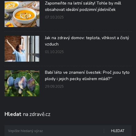
Zapomeňte na letní saláty! Tohle by měl
obsahovat ideální podzimní jídelníček
07.10.2025
Jak na zdravý domov: teplota, vlhkost a čistý
vzduch
01.10.2025
Babí léto ve znamení švestek: Proč jsou tyto
plody i jejich pecky elixírem mládí?“
29.09.2025
Hledat
na zdravě.cz
HLEDAT