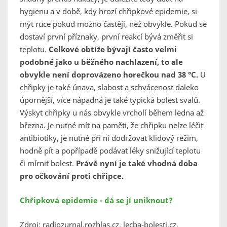
hygienu a v době, kdy hrozí chřipkové epidemie, si
mýt ruce pokud možno častěji, než obvykle. Pokud se
dostaví první příznaky, první reakcí bývá změřit si
teplotu.
Celkové obtíže bývají často velmi
podobné jako u běžného nachlazení, to ale
obvykle není doprovázeno horečkou nad 38 °C.
U
chřipky je také únava, slabost a schvácenost daleko
úpornější, více nápadná je také typická bolest svalů.
Výskyt chřipky u nás obvykle vrcholí během ledna až
března. Je nutné mít na paměti, že chřipku nelze léčit
antibiotiky, je nutné při ní dodržovat klidový režim,
hodně pít a popřípadě podávat léky snižující teplotu
či mírnit bolest.
Právě nyní je také vhodná doba
pro očkování proti chřipce.
Chřipková epidemie - dá se jí uniknout?
Zdroj: radiozurnal.rozhlas.cz, lecba-bolesti.cz,