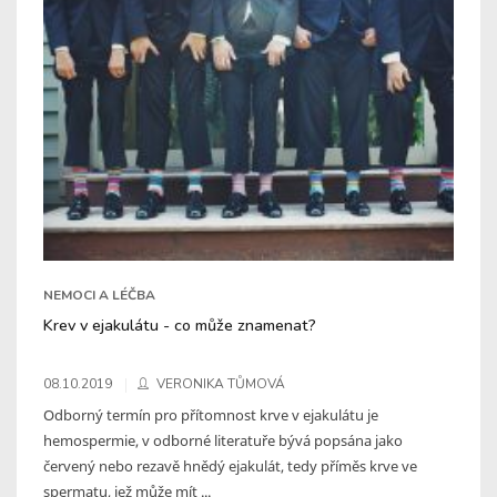
NEMOCI A LÉČBA
Krev v ejakulátu - co může znamenat?
08.10.2019
VERONIKA TŮMOVÁ
Odborný termín pro přítomnost krve v ejakulátu je
hemospermie, v odborné literatuře bývá popsána jako
červený nebo rezavě hnědý ejakulát, tedy příměs krve ve
spermatu, jež může mít ...