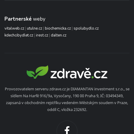
Partnerské
weby
vitalweb.cz
|
utulne.cz
|
biochemicka.cz
|
spolubydlo.cz
kdechcibydlet.cz
|
irest.cz
|
dalten.cz
Provozovatelem serveru zdrave.cz je DIAMANTAN investment s.r.o., se
sídlem Na Harfě 916/9a, Vysočany, 190 00 Praha 9, IČ: 03494349,
zapsaná v obchodním rejstříku vedeném Městským soudem v Praze,
oddíl C, vložka 232692.