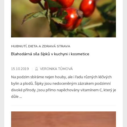
HUBNUTÍ, DIETA A ZDRAVÁ STRAVA
Blahodárná síla šípků v kuchyni i kosmetice
15.10.2019
VERONIKA TŮMOVÁ
Na podzim sbíráme nejen houby, ale i řadu různých léčivých
bylin a plodů. Šípky jsou nedoceněným zázrakem podzimní
divoké přírody. Jsou přímo napěchovány vitamínem C, který je
důle ...