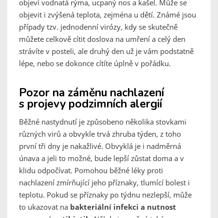
objeví vodnatá rýma, ucpaný nos a kašel. Může se
objevit i zvýšená teplota, zejména u dětí. Známé jsou
případy tzv. jednodenní virózy, kdy se skutečně
můžete celkově cítit doslova na umření a celý den
strávíte v posteli, ale druhý den už je vám podstatně
lépe, nebo se dokonce cítíte úplně v pořádku.
Pozor na záměnu nachlazení
s projevy podzimních alergií
Běžné nastydnutí je způsobeno několika stovkami
různých virů a obvykle trvá zhruba týden, z toho
první tři dny je nakažlivé. Obvyklá je i nadměrná
únava a jeli to možné, bude lepší zůstat doma a v
klidu odpočívat. Pomohou běžné léky proti
nachlazení zmírňující jeho příznaky, tlumící bolest i
teplotu. Pokud se příznaky po týdnu nezlepší, může
to ukazovat na
bakteriální infekci a nutnost