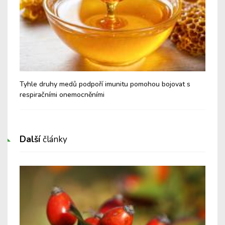
é a
Tyhle druhy medů podpoří imunitu pomohou bojovat s
Nev
respiračními onemocněními
Cu
Další
články