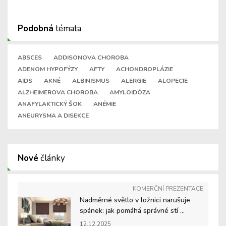
Podobná
témata
ABSCES
ADDISONOVA CHOROBA
ADENOM HYPOFÝZY
AFTY
ACHONDROPLÁZIE
AIDS
AKNÉ
ALBINISMUS
ALERGIE
ALOPECIE
ALZHEIMEROVA CHOROBA
AMYLOIDÓZA
ANAFYLAKTICKÝ ŠOK
ANÉMIE
ANEURYSMA A DISEKCE
Nové
články
KOMERČNÍ PREZENTACE
Nadměrné světlo v ložnici narušuje
spánek: jak pomáhá správné stí ...
12.12.2025