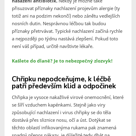
nasazení antibiotik.
Někdy je možné také
přisuzovat příznaky nachlazení projevům alergie (ty
totiž ani na podzim nekončí) nebo zánětu vedlejších
nosních dutin. Nesprávnou léčbou tak budou
příznaky přetrvávat. Typické nachlazení začíná rychle
a nejpozději po týdnu nastává zlepšení. Pokud toto
není váš případ, určitě navštivte lékaře.
Kašlete do dlaně? Je to nebezpečný zlozvyk!
Chřipku nepodceňujme, k léčbě
patří především klid a odpočinek
Chřipka je vysoce nakažlivé virové onemocnění, které
se šíří vzduchem kapénkami. Stejně jako viry
způsobující nachlazení i virus chřipky se do těla
dostává přes sliznice nosu, očí a úst. Dotýkat se
těchto oblastí infikovanýma rukama pak znamená
snadný přenos nákazy, je důležité tedy dbát na