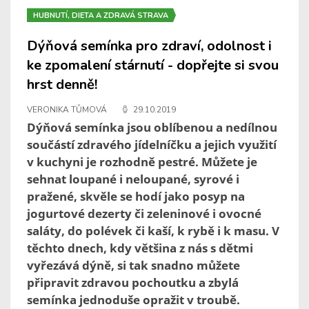
HUBNUTÍ, DIETA A ZDRAVÁ STRAVA
Dýňová semínka pro zdraví, odolnost i
ke zpomalení stárnutí - dopřejte si svou
hrst denně!
VERONIKA TŮMOVÁ
29.10.2019
Dýňová semínka jsou oblíbenou a nedílnou
součástí zdravého jídelníčku a jejich využití
v kuchyni je rozhodně pestré. Můžete je
sehnat loupané i neloupané, syrové i
pražené, skvěle se hodí jako posyp na
jogurtové dezerty či zeleninové i ovocné
saláty, do polévek či kaší, k rybě i k masu. V
těchto dnech, kdy většina z nás s dětmi
vyřezává dýně, si tak snadno můžete
připravit zdravou pochoutku a zbylá
semínka jednoduše opražit v troubě.