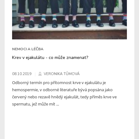
NEMOCI A LÉČBA
Krev v ejakulátu - co může znamenat?
08.10.2019
VERONIKA TŮMOVÁ
Odborný termín pro přítomnost krve v ejakulátu je
hemospermie, v odborné literatuře bývá popsána jako
červený nebo rezavě hnědý ejakulát, tedy příměs krve ve
spermatu, jež může mít ...