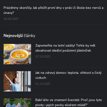
Prázdniny skončily. Jak přežít první dny v práci či škole bez nervů a
únavy?
04.09.2025
Nejnovější
články
Zapomeňte na letní saláty! Tohle by měl
obsahovat ideální podzimní jídelníček
07.10.2025
Jak na zdravý domov: teplota, vlhkost a čistý
vzduch
01.10.2025
Babí léto ve znamení švestek: Proč jsou tyto
plody i jejich pecky elixírem mládí?“