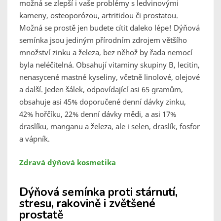
možná se zlepší i vaše problémy s ledvinovými
kameny, osteoporózou, artritidou či prostatou.
Možná se prostě jen budete cítit daleko lépe! Dýňová
semínka jsou jediným přírodním zdrojem většího
množství zinku a železa, bez něhož by řada nemocí
byla neléčitelná. Obsahují vitaminy skupiny B, lecitin,
nenasycené mastné kyseliny, včetně linolové, olejové
a další. Jeden šálek, odpovídající asi 65 gramům,
obsahuje asi 45% doporučené denní dávky zinku,
42% hořčíku, 22% denní dávky mědi, a asi 17%
draslíku, manganu a železa, ale i selen, draslík, fosfor
a vápník.
Zdravá dýňová kosmetika
Dýňová semínka proti stárnutí,
stresu, rakovině i zvětšené
prostatě