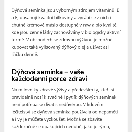
Dýňová semínka jsou výborným zdrojem vitaminů B
a E, obsahují kvalitní bílkoviny a vyrábí se z nich i
chutné krémové máslo dostupné v raw a bio kvalitě,
kde jsou cenné látky zachovávány v biologicky aktivní
formě. V obchodech se zdravou výživou je možné
kupovat také vylisovaný dýňový olej a užívat asi
lžičku denně.
Dýňová semínka – vaše
každodenní porce zdraví
Na milovníky zdravé výživy a především ty, kteří si
pravidelně nosí k svačině i pytlík dýňových semínek,
není potřeba se dívat s nedůvěrou. V lidovém
léčitelství se dýňová semínka používala od nepaměti
a i vy je můžete vyzkoušet. Možná se zbavíte
každoročně se opakujících neduhů, jako je rýma,