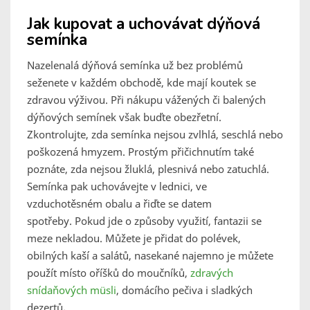
Jak kupovat a uchovávat dýňová
semínka
Nazelenalá dýňová semínka už bez problémů
seženete v každém obchodě, kde mají koutek se
zdravou výživou. Při nákupu vážených či balených
dýňových semínek však buďte obezřetní.
Zkontrolujte, zda semínka nejsou zvlhlá, seschlá nebo
poškozená hmyzem. Prostým přičichnutím také
poznáte, zda nejsou žluklá, plesnivá nebo zatuchlá.
Semínka pak uchovávejte v lednici, ve
vzduchotěsném obalu a řiďte se datem
spotřeby. Pokud jde o způsoby využití, fantazii se
meze nekladou. Můžete je přidat do polévek,
obilných kaší a salátů, nasekané najemno je můžete
použít místo oříšků do moučníků,
zdravých
snídaňových müsli
, domácího pečiva i sladkých
dezertů
.