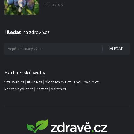
29.09.2025
Hledat
na zdravě.cz
HLEDAT
Partnerské
weby
vitalweb.cz
|
utulne.cz
|
biochemicka.cz
|
spolubydlo.cz
kdechcibydlet.cz
|
irest.cz
|
dalten.cz