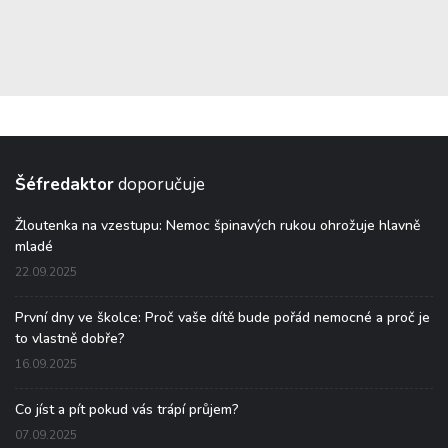
Šéfredaktor
doporučuje
Žloutenka na vzestupu: Nemoc špinavých rukou ohrožuje hlavně
mladé
22.09.2025
První dny ve školce: Proč vaše dítě bude pořád nemocné a proč je
to vlastně dobře?
16.09.2025
Co jíst a pít pokud vás trápí průjem?
07.09.2025