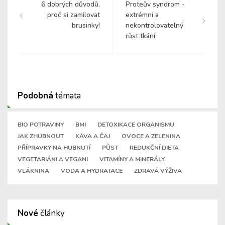
6 dobrých důvodů,
Proteův syndrom -
proč si zamilovat
extrémní a
brusinky!
nekontrolovatelný
růst tkání
Podobná
témata
BIO POTRAVINY
BMI
DETOXIKACE ORGANISMU
JAK ZHUBNOUT
KÁVA A ČAJ
OVOCE A ZELENINA
PŘÍPRAVKY NA HUBNUTÍ
PŮST
REDUKČNÍ DIETA
VEGETARIÁNI A VEGANI
VITAMÍNY A MINERÁLY
VLÁKNINA
VODA A HYDRATACE
ZDRAVÁ VÝŽIVA
Nové
články