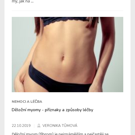
my, jak ná ...
NEMOCI A LÉČBA
Děložní myomy - příznaky a způsoby léčby
22.10.2019
VERONIKA TŮMOVÁ
Děložní myom (fibrom) je nejznámějším a nejčastěji se