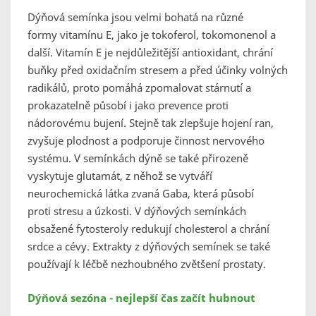
Dýňová semínka jsou velmi bohatá na různé
formy vitamínu E, jako je tokoferol, tokomonenol a
další. Vitamín E je nejdůležitější antioxidant, chrání
buňky před oxidačním stresem a před účinky volných
radikálů, proto pomáhá zpomalovat stárnutí a
prokazatelně působí i jako prevence proti
nádorovému bujení. Stejně tak zlepšuje hojení ran,
zvyšuje plodnost a podporuje činnost nervového
systému. V semínkách dýně se také přirozeně
vyskytuje glutamát, z něhož se vytváří
neurochemická látka zvaná Gaba, která působí
proti stresu a úzkosti. V dýňových semínkách
obsažené fytosteroly redukují cholesterol a chrání
srdce a cévy. Extrakty z dýňových semínek se také
používají k léčbě nezhoubného zvětšení prostaty.
Dýňová sezóna - nejlepší čas začít hubnout