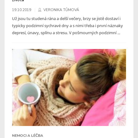
19.10.2019
VERONIKA TŮMOVÁ
Už jsou tu studená rána a delší večery, brzy se jistě dostaví i
typicky podzimní sychravé dny a s nimi třeba i první náznaky
depresí, únavy, splínu a stresu. V pošmourných podzimní ...
NEMOCI A LÉČBA