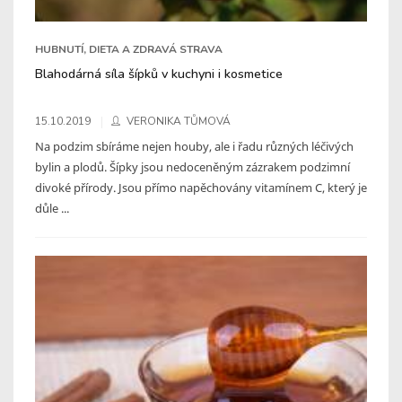
HUBNUTÍ, DIETA A ZDRAVÁ STRAVA
Blahodárná síla šípků v kuchyni i kosmetice
15.10.2019
VERONIKA TŮMOVÁ
Na podzim sbíráme nejen houby, ale i řadu různých léčivých
bylin a plodů. Šípky jsou nedoceněným zázrakem podzimní
divoké přírody. Jsou přímo napěchovány vitamínem C, který je
důle ...