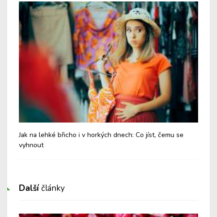
Jak na lehké břicho i v horkých dnech: Co jíst, čemu se
Chy
vyhnout
Další
články