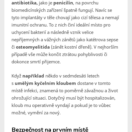
antibiotika,
jako je
penicilin
, na povrchu
biomedicínských zařízení špatně fungují. Navíc se
tyto implantáty v těle chovají jako cizí tělesa a nemají
imunitní ochranu. To z nich činí ideální místo pro
uchycení bakterií a následně vznik velice
nepříjemných a vážných zánětů jako katétrova sepse
či
osteomyelitida
(zánět kostní dřeně). V nejhorším
případě vše může končit ztrátou pohyblivosti či
dokonce smrtí přijemce.
Když
například
někdo v sedmdesáti letech
s
umělým kyčelním kloubem
dostane v tomto
místě infekci, znamená to poměrně závažnou a život
ohrožující situaci. Dotyčný musí být hospitalizován,
kloub mu operativně vyndají a pokud je to vůbec
možné, vymění za nový.
Bezpečnost na prvním místě