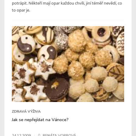
potrápit. Někteří mají opar každou chvíli, jiní téměř nevědí, co
to opar je.
ZDRAVÁ VÝŽIVA
Jak se nepřejídat na Vánoce?
24.12.2009
RENÁTA VORBOVÁ