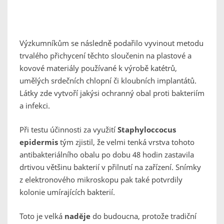
Výzkumníkům se následně podařilo vyvinout
metodu
trvalého přichycení těchto sloučenin na plastové a
kovové materiály používané k výrobě katétrů,
umělých srdečních chlopní či kloubních implantátů.
Látky zde vytvoří jakýsi ochranný obal proti bakteriím
a infekci.
Při testu účinnosti za využití
Staphyloccocus
epidermis
tým zjistil, že velmi tenká vrstva tohoto
antibakteriálního obalu po dobu 48 hodin zastavila
drtivou většinu bakterií v přilnutí na zařízení. Snímky
z elektronového
mikroskopu pak také potvrdily
kolonie umírajících bakterií.
Toto je velká
naděje
do budoucna, protože tradiční