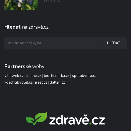
29.09.2025
Hledat
na zdravě.cz
HLEDAT
Partnerské
weby
vitalweb.cz
|
utulne.cz
|
biochemicka.cz
|
spolubydlo.cz
kdechcibydlet.cz
|
irest.cz
|
dalten.cz