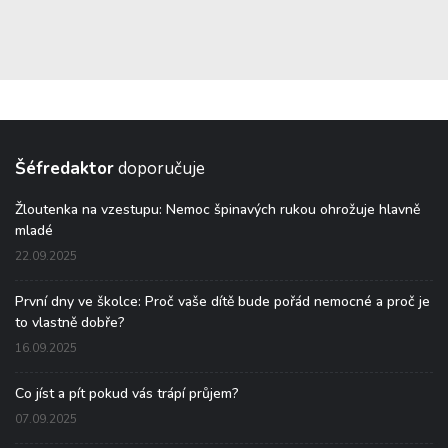
Šéfredaktor
doporučuje
Žloutenka na vzestupu: Nemoc špinavých rukou ohrožuje hlavně
mladé
22.09.2025
První dny ve školce: Proč vaše dítě bude pořád nemocné a proč je
to vlastně dobře?
16.09.2025
Co jíst a pít pokud vás trápí průjem?
07.09.2025