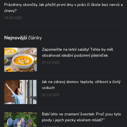
Prázdniny skončily. Jak přežít první dny v práci či škole bez nervů a
únavy?
04.09.2025
Nejnovější
články
Zapomeňte na letní saláty! Tohle by měl
obsahovat ideální podzimní jídelníček
07.10.2025
Jak na zdravý domov: teplota, vlhkost a čistý
vzduch
01.10.2025
Babí léto ve znamení švestek: Proč jsou tyto
plody i jejich pecky elixírem mládí?“