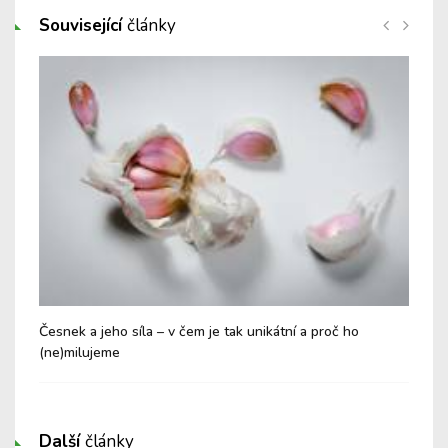
Související
články
Česnek a jeho síla – v čem je tak unikátní a proč ho
Pom
(ne)milujeme
dod
Další
články