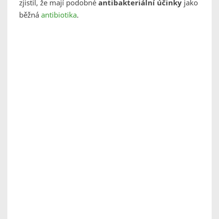
zjistil, že mají podobné
antibakteriální účinky
jako
běžná
antibiotika
.