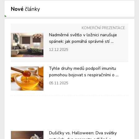
Nové
články
KOMERČNÍ PREZENTACE
Nadměrné světlo v ložnici narušuje
spánek: jak pomáhá správné stí ...
12.12.2025
Tyhle druhy medů podpoří imunitu
pomohou bojovat s respiračními o ...
05.11.2025
Dušičky vs. Halloween: Dva svátky