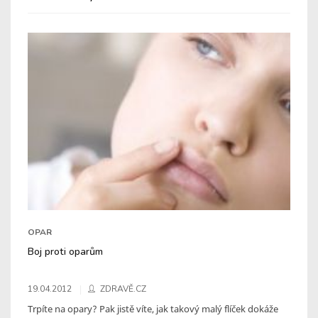
OPAR
Boj proti oparům
19.04.2012
ZDRAVĚ.CZ
Trpíte na opary? Pak jistě víte, jak takový malý flíček dokáže