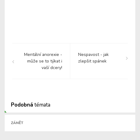
Mentální anorexie -
Nespavost - jak
může se to týkat i
zlepšit spánek
vaší dcery!
Podobná
témata
ZÁNĚT