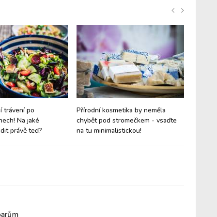
í trávení po
Přírodní kosmetika by neměla
Jaké vů
nech! Na jaké
chybět pod stromečkem - vsaďte
chvílím 
dit právě teď?
na tu minimalistickou!
symboli
oparům