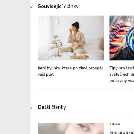
Související
články
ídla pro zahřátí:
Jarní bylinky, které po zimě prospějí
Tipy pro lepš
sadit právě v
vaší pleti
svátečních d
potraviny vsa
Další
články
OPAR
Boj proti 