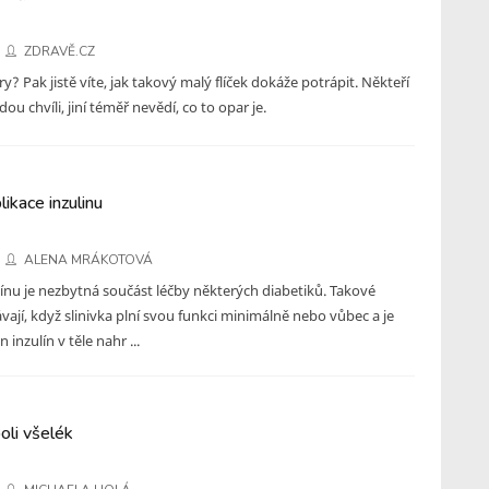
ZDRAVĚ.CZ
y? Pak jistě víte, jak takový malý flíček dokáže potrápit. Někteří
ou chvíli, jiní téměř nevědí, co to opar je.
ikace inzulinu
ALENA MRÁKOTOVÁ
línu je nezbytná součást léčby některých diabetiků. Takové
vají, když slinivka plní svou funkci minimálně nebo vůbec a je
inzulín v těle nahr ...
oli všelék