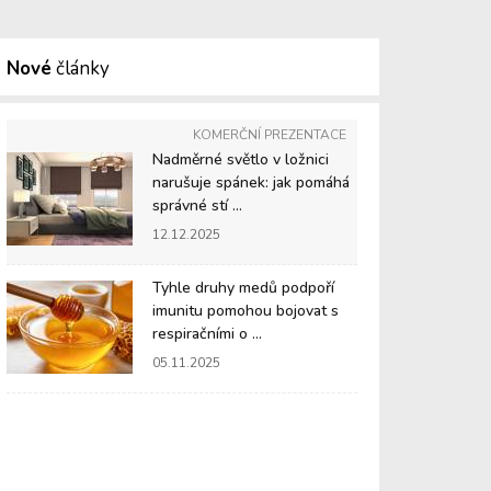
Nové
články
KOMERČNÍ PREZENTACE
Nadměrné světlo v ložnici
narušuje spánek: jak pomáhá
správné stí ...
12.12.2025
Tyhle druhy medů podpoří
imunitu pomohou bojovat s
respiračními o ...
05.11.2025