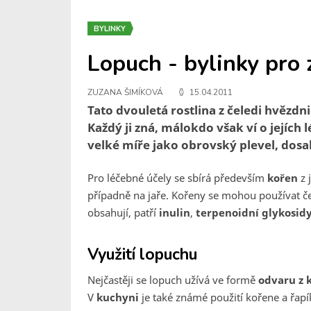
BYLINKY
Lopuch - bylinky pro 
ZUZANA ŠIMÍKOVÁ
15.04.2011
Tato dvouletá rostlina z čeledi hvězdni
Každý ji zná, málokdo však ví o jejích 
velké míře jako obrovský plevel, dosa
Pro léčebné účely se sbírá především
kořen
z 
případně na jaře. Kořeny se mohou používat če
obsahují, patří
inulin
,
terpenoidní glykosid
Využití
lopuchu
Nejčastěji se lopuch užívá ve formě
odvaru z 
V
kuchyni
je také známé použití kořene a řapíků