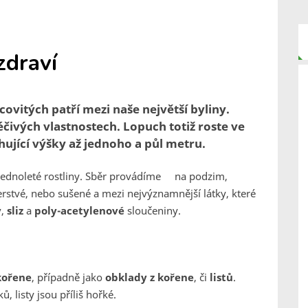
zdraví
covitých patří mezi naše největší byliny.
léčivých vlastnostech. Lopuch totiž roste ve
hující výšky až jednoho a půl metru.
jednoleté rostliny. Sběr provádíme na podzim,
rstvé, nebo sušené a mezi nejvýznamnější látky, které
y
,
sliz
a
poly-acetylenové
sloučeniny.
kořene
, případně jako
obklady z kořene
, či
listů
.
, listy jsou příliš hořké.