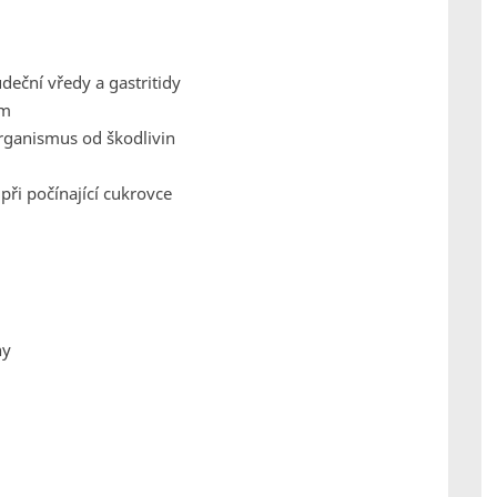
deční vředy a gastritidy
um
organismus od škodlivin
při počínající cukrovce
ny