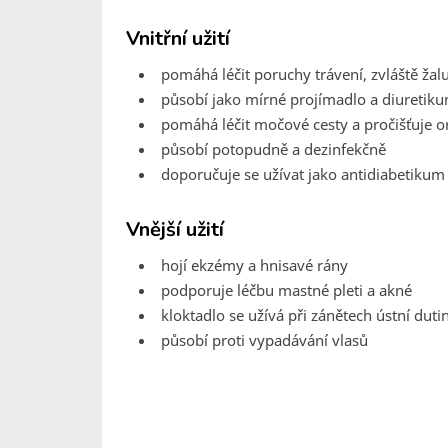
Vnitřní užití
pomáhá léčit poruchy trávení, zvláště žalu
působí jako mírné projímadlo a diuretik
pomáhá léčit močové cesty a pročišťuje 
působí potopudně a dezinfekčně
doporučuje se užívat jako antidiabetikum 
Vnější užití
hojí ekzémy a hnisavé rány
podporuje léčbu mastné pleti a akné
kloktadlo se užívá při zánětech ústní duti
působí proti vypadávání vlasů