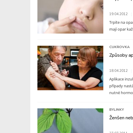
19.04.2012
Trpíte na opar
mají opar každ
CUKROVKA
Způsoby apl
18.04.2012
Aplikace inzu
případy nastá
nutné hormon 
BYLINKY
Ženšen neb