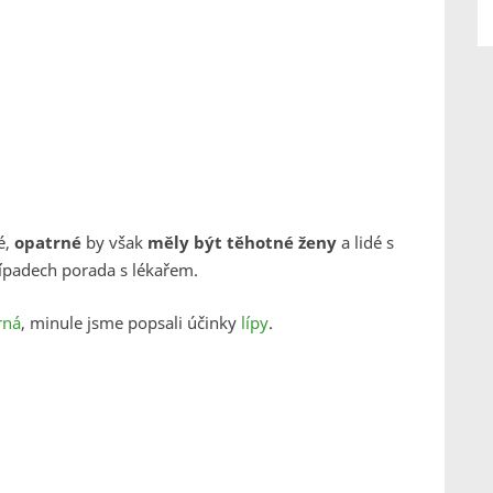
é,
opatrné
by však
měly být těhotné ženy
a lidé s
řípadech porada s lékařem.
rná
, minule jsme popsali účinky
lípy
.