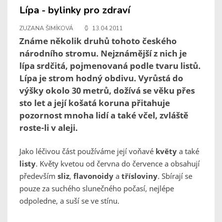
Lípa - bylinky pro zdraví
ZUZANA ŠIMÍKOVÁ
13.04.2011
Známe několik druhů tohoto českého
národního stromu. Nejznámější z nich je
lípa srdčitá, pojmenovaná podle tvaru listů.
Lípa je strom hodný obdivu. Vyrůstá do
výšky okolo 30 metrů, dožívá se věku přes
sto let a její košatá koruna přitahuje
pozornost mnoha lidí a také včel, zvláště
roste-li v aleji.
Jako léčivou část používáme její voňavé
květy
a také
listy
. Květy kvetou od června do července a obsahují
především
sliz
,
flavonoidy
a
třísloviny
. Sbírají se
pouze za suchého slunečného počasí, nejlépe
odpoledne, a suší se ve stínu.