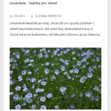
Levandule - bylinky pro zdraví
11.04.2011
ZUZANA ŠIMÍKOVÁ
Levandule lékařská je malý, okolo 60 cm vysoký polokeř z
čeledi hluchavkovitých. Má úzké listy šedozelené barvy a
různě barevné květenství, od bílé přes růžovou až po fialovou.