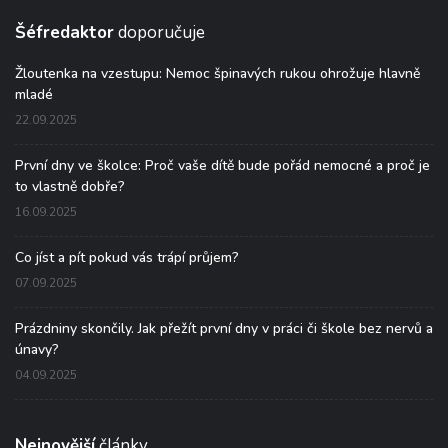
Šéfredaktor
doporučuje
Žloutenka na vzestupu: Nemoc špinavých rukou ohrožuje hlavně
mladé
22.09.2025
První dny ve školce: Proč vaše dítě bude pořád nemocné a proč je
to vlastně dobře?
16.09.2025
Co jíst a pít pokud vás trápí průjem?
07.09.2025
Prázdniny skončily. Jak přežít první dny v práci či škole bez nervů a
únavy?
04.09.2025
Nejnovější
články