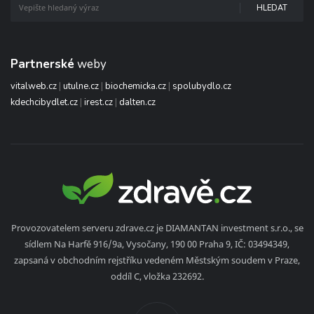
HLEDAT
Partnerské
weby
vitalweb.cz
|
utulne.cz
|
biochemicka.cz
|
spolubydlo.cz
kdechcibydlet.cz
|
irest.cz
|
dalten.cz
Provozovatelem serveru zdrave.cz je DIAMANTAN investment s.r.o., se
sídlem Na Harfě 916/9a, Vysočany, 190 00 Praha 9, IČ: 03494349,
zapsaná v obchodním rejstříku vedeném Městským soudem v Praze,
oddíl C, vložka 232692.