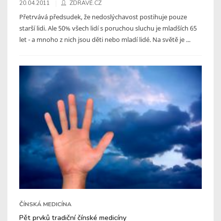
20.04.2011
ZDRAVĚ.CZ
Přetrvává předsudek, že nedoslýchavost postihuje pouze
starší lidi. Ale 50% všech lidí s poruchou sluchu je mladších 65
let - a mnoho z nich jsou děti nebo mladí lidé. Na světě je ...
ČÍNSKÁ MEDICÍNA
Pět prvků tradiční čínské medicíny