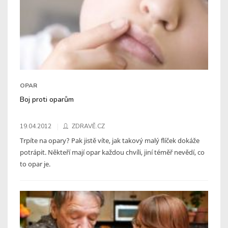
OPAR
Boj proti oparům
19.04.2012
ZDRAVĚ.CZ
Trpíte na opary? Pak jistě víte, jak takový malý flíček dokáže
potrápit. Někteří mají opar každou chvíli, jiní téměř nevědí, co
to opar je.