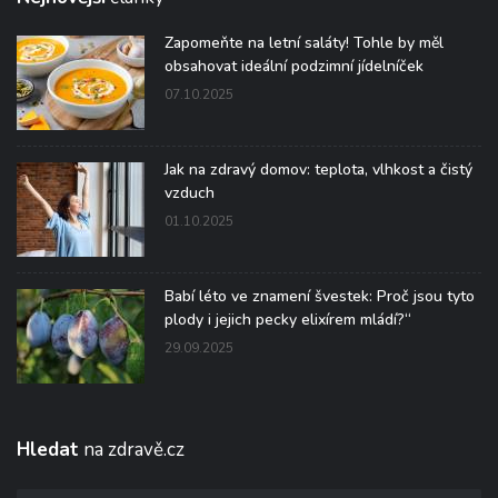
Zapomeňte na letní saláty! Tohle by měl
obsahovat ideální podzimní jídelníček
07.10.2025
Jak na zdravý domov: teplota, vlhkost a čistý
vzduch
01.10.2025
Babí léto ve znamení švestek: Proč jsou tyto
plody i jejich pecky elixírem mládí?“
29.09.2025
Hledat
na zdravě.cz