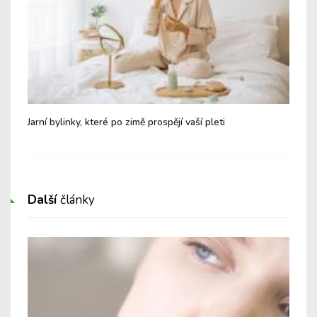
dit
Jarní bylinky, které po zimě prospějí vaší pleti
Tip
pot
Další
články