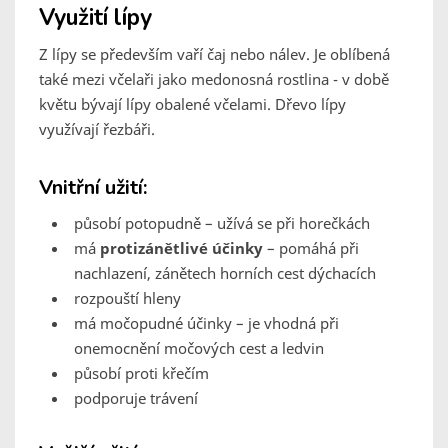
Využití lípy
Z lípy se především vaří čaj nebo nálev. Je oblíbená
také mezi včelaři jako medonosná rostlina - v době
květu bývají lípy obalené včelami. Dřevo lípy
využívají řezbáři.
Vnitřní užití:
působí potopudně – užívá se při horečkách
má
protizánětlivé účinky
– pomáhá při
nachlazení, zánětech horních cest dýchacích
rozpouští hleny
má močopudné účinky – je vhodná při
onemocnění močových cest a ledvin
působí proti křečím
podporuje trávení