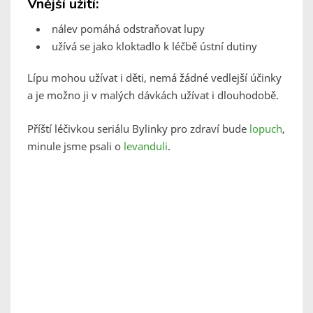
Vnější užití:
nálev pomáhá odstraňovat lupy
užívá se jako kloktadlo k léčbě ústní dutiny
Lípu mohou užívat i děti, nemá žádné vedlejší účinky
a je možno ji v malých dávkách užívat i dlouhodobě.
Příští léčivkou seriálu Bylinky pro zdraví bude
lopuch
,
minule jsme psali o
levanduli
.