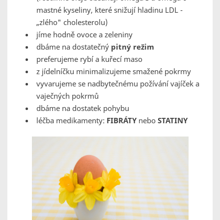
mastné kyseliny, které snižují hladinu LDL -
„zlého" cholesterolu)
jíme hodně ovoce a zeleniny
dbáme na dostatečný
pitný režim
preferujeme rybí a kuřecí maso
z jídelníčku minimalizujeme smažené pokrmy
vyvarujeme se nadbytečnému požívání vajíček a
vaječných pokrmů
dbáme na dostatek pohybu
léčba medikamenty:
FIBRÁTY
nebo
STATINY