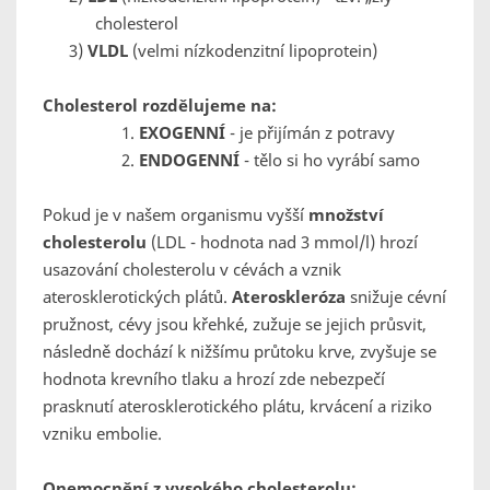
cholesterol
3)
VLDL
(velmi nízkodenzitní lipoprotein)
Cholesterol rozdělujeme na:
1.
EXOGENNÍ
- je přijímán z potravy
2.
ENDOGENNÍ
- tělo si ho vyrábí samo
Pokud je v našem organismu vyšší
množství
cholesterolu
(LDL - hodnota nad 3 mmol/l) hrozí
usazování cholesterolu v cévách a vznik
aterosklerotických plátů.
Ateroskleróza
snižuje cévní
pružnost, cévy jsou křehké, zužuje se jejich průsvit,
následně dochází k nižšímu průtoku krve, zvyšuje se
hodnota krevního tlaku a hrozí zde nebezpečí
prasknutí aterosklerotického plátu, krvácení a riziko
vzniku embolie.
Onemocnění z vysokého cholesterolu: