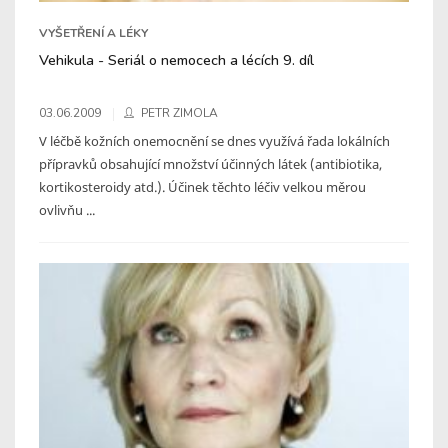
VYŠETŘENÍ A LÉKY
Vehikula - Seriál o nemocech a lécích 9. díl
03.06.2009
PETR ZIMOLA
V léčbě kožních onemocnění se dnes využívá řada lokálních
přípravků obsahující množství účinných látek (antibiotika,
kortikosteroidy atd.). Účinek těchto léčiv velkou měrou
ovlivňu ...