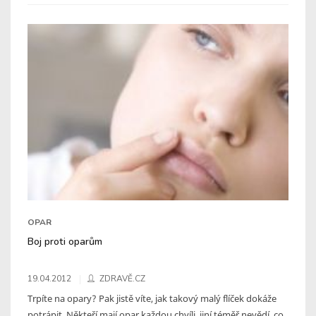
OPAR
Boj proti oparům
19.04.2012
ZDRAVĚ.CZ
Trpíte na opary? Pak jistě víte, jak takový malý flíček dokáže
potrápit. Někteří mají opar každou chvíli, jiní téměř nevědí, co