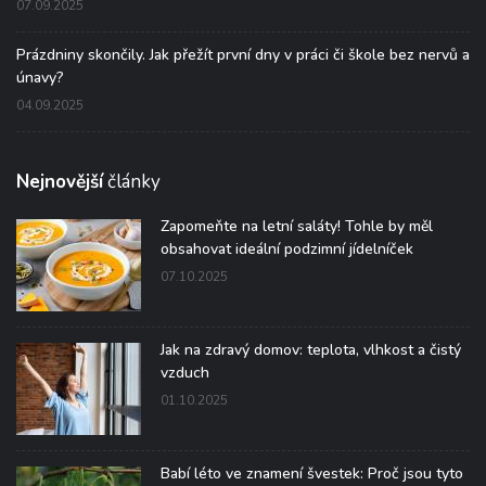
07.09.2025
Prázdniny skončily. Jak přežít první dny v práci či škole bez nervů a
únavy?
04.09.2025
Nejnovější
články
Zapomeňte na letní saláty! Tohle by měl
obsahovat ideální podzimní jídelníček
07.10.2025
Jak na zdravý domov: teplota, vlhkost a čistý
vzduch
01.10.2025
Babí léto ve znamení švestek: Proč jsou tyto