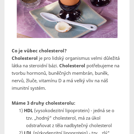
Co je vůbec cholesterol?
Cholesterol
je pro lidský organismus velmi důležitá
látka na steroidní bázi.
Cholesterol
potřebujeme na
tvorbu hormonů, buněčných membrán, buněk,
nervů, žluče, vitamínu D a má velký vliv na náš
imunitní systém.
Máme 3 druhy cholesterolu:
1)
HDL
(vysokodezitní lipoprotein) - jedná se o
tzv. „hodný" cholesterol, má za úkol
odstraňovat z těla nadbytečný cholesterol
2)
LDL
(nízkodenzitní lipoprotein) - tzv. „zlý"