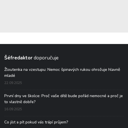
Šéfredaktor
doporučuje
Žloutenka na vzestupu: Nemoc špinavých rukou ohrožuje hlavně
mladé
22.09.2025
První dny ve školce: Proč vaše dítě bude pořád nemocné a proč je
to vlastně dobře?
16.09.2025
Co jíst a pít pokud vás trápí průjem?