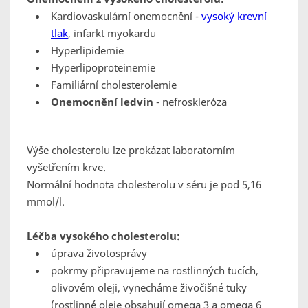
Kardiovaskulární onemocnění -
vysoký krevní
tlak
, infarkt myokardu
Hyperlipidemie
Hyperlipoproteinemie
Familiární cholesterolemie
Onemocnění ledvin
- nefroskleróza
Výše cholesterolu lze prokázat laboratorním
vyšetřením krve.
Normální hodnota cholesterolu v séru je pod 5,16
mmol/l.
Léčba vysokého cholesterolu:
úprava životosprávy
pokrmy připravujeme na rostlinných tucích,
olivovém oleji, vynecháme živočišné tuky
(rostlinné oleje obsahují omega 3 a omega 6