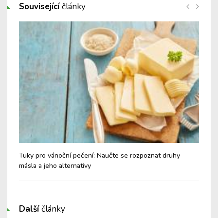
Související
články
obré
Tuky pro vánoční pečení: Naučte se rozpoznat druhy
Vla
másla a jeho alternativy
cel
Další
články