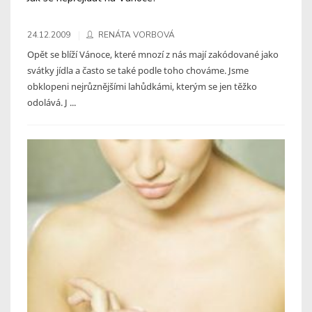
24.12.2009
RENÁTA VORBOVÁ
Opět se blíží Vánoce, které mnozí z nás mají zakódované jako
svátky jídla a často se také podle toho chováme. Jsme
obklopeni nejrůznějšími lahůdkámi, kterým se jen těžko
odolává. J ...