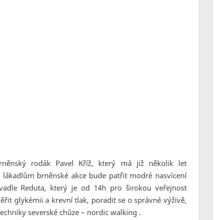
něnský rodák Pavel Kříž, který má již několik let
 lákadlům brněnské akce bude patřit modré nasvícení
adle Reduta, který je od 14h pro širokou veřejnost
it glykémii a krevní tlak, poradit se o správné výživě,
echniky severské chůze – nordic walking .