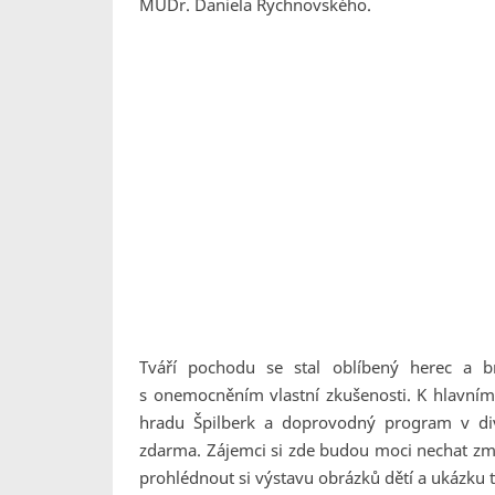
MUDr. Daniela Rychnovského.
Tváří pochodu se stal oblíbený herec a br
s onemocněním vlastní zkušenosti. K hlavním
hradu Špilberk a doprovodný program v div
zdarma. Zájemci si zde budou moci nechat změř
prohlédnout si výstavu obrázků dětí a ukázku t