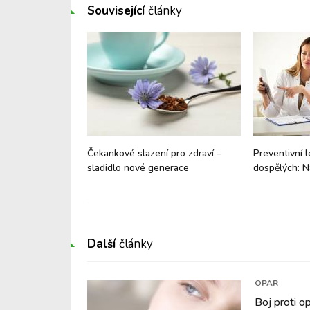
Související
články
, dně, artritidě a
Čekankové slazení pro zdraví –
Preventivní 
 svou letní porci
sladidlo nové generace
dospělých: N
Další
články
OPAR
Boj proti 