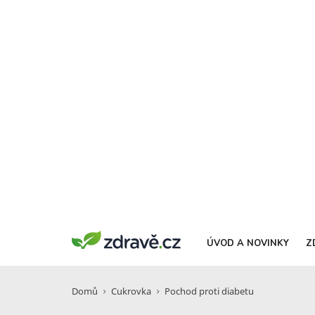
ÚVOD A NOVINKY
Z
Domů
Cukrovka
Pochod proti diabetu