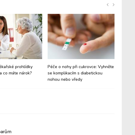
lékařské prohlídky
Péče o nohy při cukrovce: Vyhněte
Cukrovk
a co máte nárok?
se komplikacím s diabetickou
Netrpít
nohou nebo vředy
oparům