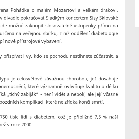
vena Pohádka o malém Mozartovi a velkém drakovi.
v divadle pokračovat Sladkým koncertem Sisy Sklovské
bude možné zakoupit slosovatelné vstupenky přímo na
 určena na veřejnou sbírku, z níž oddělení diabetologie
í nové přístrojové vybavení.
 přispívat i vy, kdo se pochodu nestihnete zúčastnit, a
 typu je celosvětově závažnou chorobou, jež dosahuje
nemocnění, které významně ovlivňuje kvalitu a délku
á „tichý zabiják“ - není vidět a nebolí, ale její včasné
o pozdních komplikaci, které ne zřídka končí smrtí.
50 tisíc lidí s diabetem, což je přibližně 7,5 % naší
než v roce 2000.