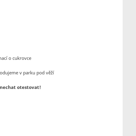
mací o cukrovce
hodujeme v parku pod věží
 nechat otestovat!