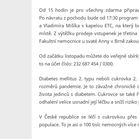
Od 15 hodin je pro všechny zdarma připra
Po návratu z pochodu bude od 17:30 program 
a Vladimíra Mišíka s kapelou ETC, na který 
místě. Z výtěžku prodeje vstupenek je třetina
Fakultní nemocnice u svaté Anny v Brně zakoup
Od začátku listopadu můžete do veřejné sbírky
to na účet číslo: 232 687 454 / 0300.
Diabetes mellitus 2. typu neboli cukrovka 2.
rozměrů pandemie. Je to závažné chronické o
života jedinců s diabetem. Cukrovce se také řík
odhalení velice usnadní její léčbu a sníží rizik
V České republice se léčí s cukrovkou přes 7
populace. To je asi o 100 tisíc nemocných více 