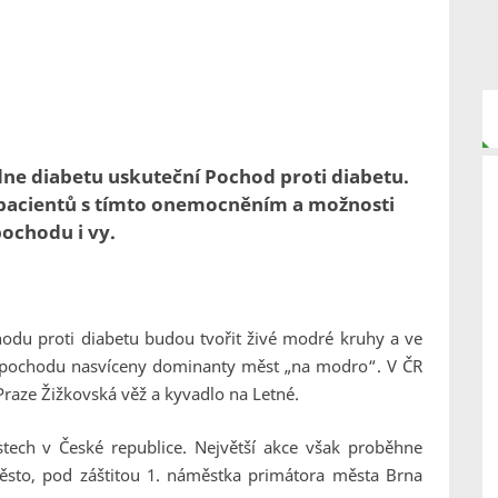
 dne diabetu uskuteční Pochod proti diabetu.
 pacientů s tímto onemocněním a možnosti
ochodu i vy.
du proti diabetu budou tvořit živé modré kruhy a ve
 pochodu nasvíceny dominanty měst „na modro“. V ČR
Praze Žižkovská věž a kyvadlo na Letné.
tech v České republice. Největší akce však proběhne
ěsto, pod záštitou 1. náměstka primátora města Brna