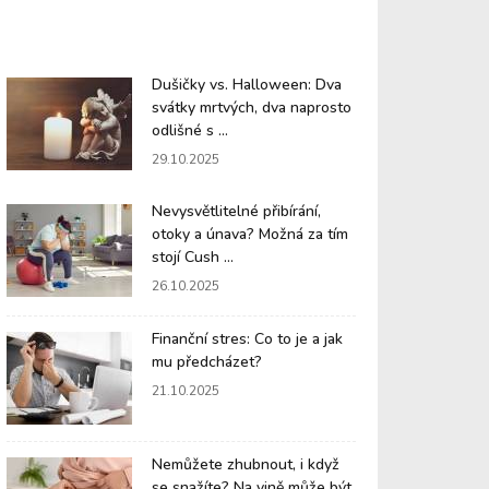
Dušičky vs. Halloween: Dva
svátky mrtvých, dva naprosto
odlišné s ...
29.10.2025
Nevysvětlitelné přibírání,
otoky a únava? Možná za tím
stojí Cush ...
26.10.2025
Finanční stres: Co to je a jak
mu předcházet?
21.10.2025
Nemůžete zhubnout, i když
se snažíte? Na vině může být