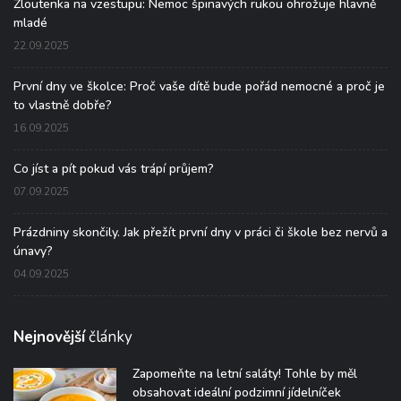
Žloutenka na vzestupu: Nemoc špinavých rukou ohrožuje hlavně
mladé
22.09.2025
První dny ve školce: Proč vaše dítě bude pořád nemocné a proč je
to vlastně dobře?
16.09.2025
Co jíst a pít pokud vás trápí průjem?
07.09.2025
Prázdniny skončily. Jak přežít první dny v práci či škole bez nervů a
únavy?
04.09.2025
Nejnovější
články
Zapomeňte na letní saláty! Tohle by měl
obsahovat ideální podzimní jídelníček