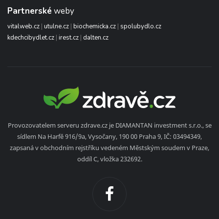
Partnerské
weby
vitalweb.cz
|
utulne.cz
|
biochemicka.cz
|
spolubydlo.cz
kdechcibydlet.cz
|
irest.cz
|
dalten.cz
Provozovatelem serveru zdrave.cz je DIAMANTAN investment s.r.o., se
sídlem Na Harfě 916/9a, Vysočany, 190 00 Praha 9, IČ: 03494349,
zapsaná v obchodním rejstříku vedeném Městským soudem v Praze,
oddíl C, vložka 232692.