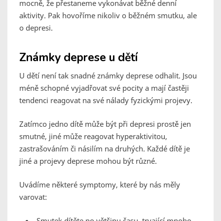
mocně, že přestaneme vykonávat běžné denní
aktivity. Pak hovoříme nikoliv o běžném smutku, ale
o depresi.
Známky deprese u dětí
U dětí není tak snadné známky deprese odhalit. Jsou
méně schopné vyjadřovat své pocity a mají častěji
tendenci reagovat na své nálady fyzickými projevy.
Zatímco jedno dítě může být při depresi prostě jen
smutné, jiné může reagovat hyperaktivitou,
zastrašováním či násilím na druhých. Každé dítě je
jiné a projevy deprese mohou být různé.
Uvádíme některé symptomy, které by nás měly
varovat:
Smutek dítěte po většinu času, trvající mnoho