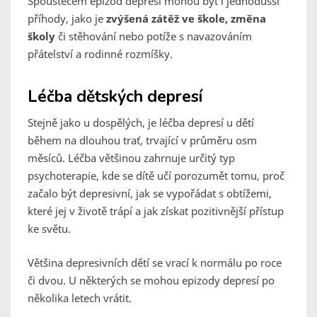
Spouštěčem epizod depresí mohou být i jednodušší
příhody, jako je
zvýšená zátěž ve škole, změna
školy
či stěhování nebo potíže s navazováním
přátelství a rodinné rozmíšky.
Léčba dětských depresí
Stejně jako u dospělých, je léčba depresí u dětí
během na dlouhou trať, trvající v průměru osm
měsíců. Léčba většinou zahrnuje určitý typ
psychoterapie, kde se dítě učí porozumět tomu, proč
začalo být depresivní, jak se vypořádat s obtížemi,
které jej v životě trápí a jak získat pozitivnější přístup
ke světu.
Většina depresivních dětí se vrací k normálu po roce
či dvou. U některých se mohou epizody depresí po
několika letech vrátit.