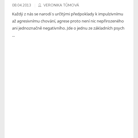
08.04.2013
VERONIKA TŮMOVÁ
Každý z nás se narodí s určitými předpoklady k impulzivnímu
až agresivnímu chování, agrese proto není nic nepřirozeného
ani jednoznačně negativního. Jde o jednu ze základních psych
...