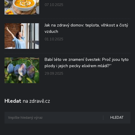
07.10.2025
Jak na zdravý domov: teplota, vlhkost a čistý
vzduch
01.10.2025
Babí léto ve znamení švestek: Proč jsou tyto
plody i jejich pecky elixírem mládí?“
29.09.2025
Hledat
na zdravě.cz
HLEDAT