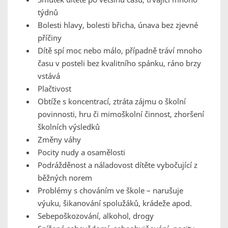
týdnů
Bolesti hlavy, bolesti břicha, únava bez zjevné
příčiny
Dítě spí moc nebo málo, případně tráví mnoho
času v posteli bez kvalitního spánku, ráno brzy
vstává
Plačtivost
Obtíže s koncentrací, ztráta zájmu o školní
povinnosti, hru či mimoškolní činnost, zhoršení
školních výsledků
Změny váhy
Pocity nudy a osamělosti
Podrážděnost a náladovost dítěte vybočující z
běžných norem
Problémy s chováním ve škole – narušuje
výuku, šikanování spolužáků, krádeže apod.
Sebepoškozování, alkohol, drogy