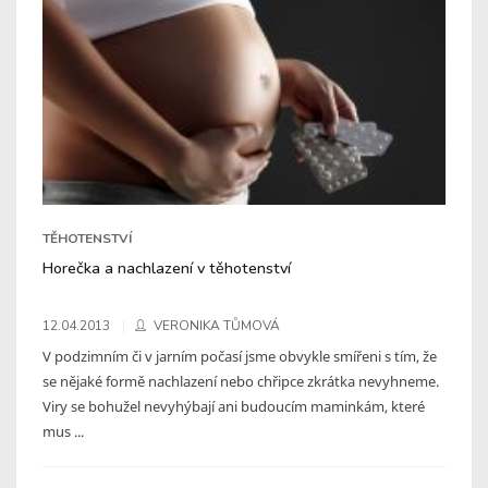
TĚHOTENSTVÍ
Horečka a nachlazení v těhotenství
12.04.2013
VERONIKA TŮMOVÁ
V podzimním či v jarním počasí jsme obvykle smířeni s tím, že
se nějaké formě nachlazení nebo chřipce zkrátka nevyhneme.
Viry se bohužel nevyhýbají ani budoucím maminkám, které
mus ...