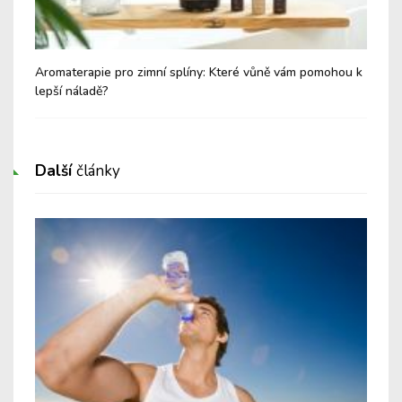
í
Aromaterapie pro zimní splíny: Které vůně vám pomohou k
Suc
lepší náladě?
al
Další
články