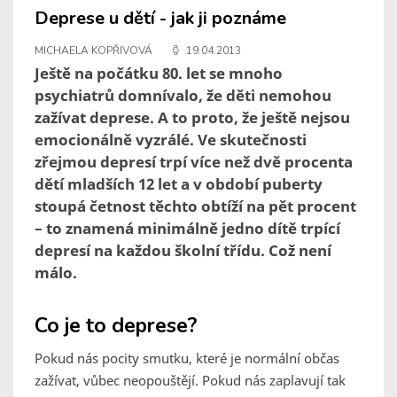
Deprese u dětí - jak ji poznáme
MICHAELA KOPŘIVOVÁ
19.04.2013
Ještě na počátku 80. let se mnoho
psychiatrů domnívalo, že děti nemohou
zažívat deprese. A to proto, že ještě nejsou
emocionálně vyzrálé. Ve skutečnosti
zřejmou depresí trpí více než dvě procenta
dětí mladších 12 let a v období puberty
stoupá četnost těchto obtíží na pět procent
– to znamená minimálně jedno dítě trpící
depresí na každou školní třídu. Což není
málo.
Co je to deprese?
Pokud nás pocity smutku, které je normální občas
zažívat, vůbec neopouštějí. Pokud nás zaplavují tak