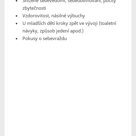
Snížené sebevědomí, sebeobviňování, pocity
zbytečnosti
Vzdorovitost, násilné výbuchy
U mladších dětí kroky zpět ve vývoji (toaletní
návyky, způsob jedení apod.)
Pokusy o sebevraždu