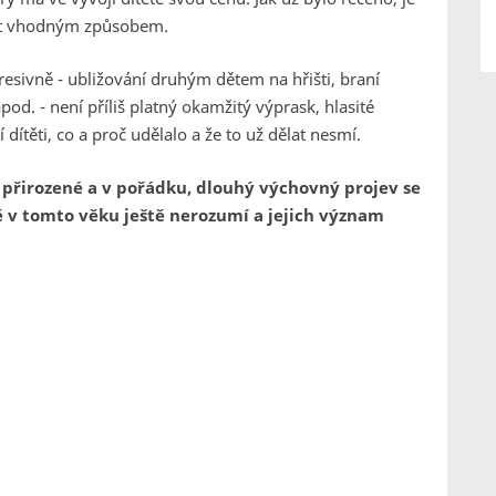
evit vhodným způsobem.
sivně - ubližování druhým dětem na hřišti, braní
pod. - není příliš platný okamžitý výprask, hlasité
dítěti, co a proč udělalo a že to už dělat nesmí.
je přirozené a v pořádku, dlouhý výchovný projev se
 v tomto věku ještě nerozumí a jejich význam