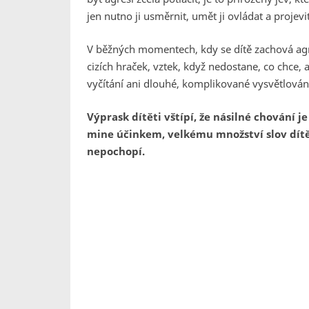
jen nutno ji usměrnit, umět ji ovládat a proj
V běžných momentech, kdy se dítě zachová agre
cizích hraček, vztek, když nedostane, co chce, a
vyčítání ani dlouhé, komplikované vysvětlování 
Výprask dítěti vštípí, že násilné chování 
mine účinkem, velkému množství slov dítě
nepochopí.