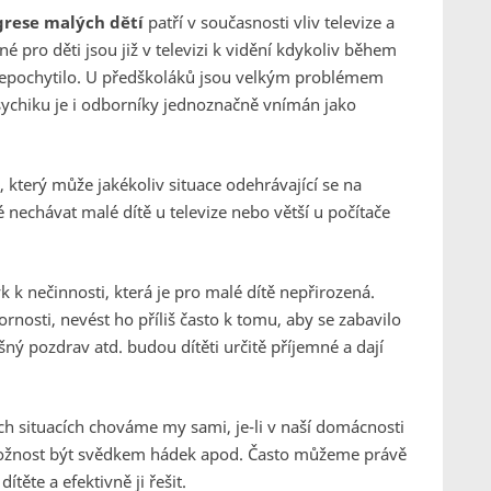
agrese malých dětí
patří v současnosti vliv televize a
 pro děti jsou již v televizi k vidění kdykoliv během
o nepochytilo. U předškoláků jsou velkým problémem
psychiku je i odborníky jednoznačně vnímán jako
 který může jakékoliv situace odehrávající se na
 nechávat malé dítě u televize nebo větší u počítače
 k nečinnosti, která je pro malé dítě nepřirozená.
rnosti, nevést ho příliš často k tomu, aby se zabavilo
ný pozdrav atd. budou dítěti určitě příjemné a dají
ých situacích chováme my sami, je-li v naší domácnosti
 možnost být svědkem hádek apod. Často můžeme právě
ítěte a efektivně ji řešit.