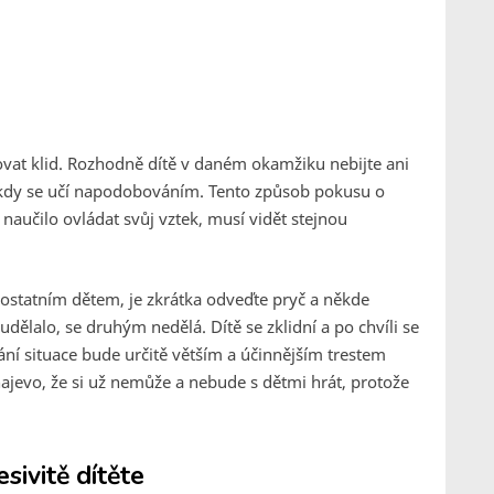
vat klid. Rozhodně dítě v daném okamžiku nebijte ani
 kdy se učí napodobováním. Tento způsob pokusu o
naučilo ovládat svůj vztek, musí vidět stejnou
ostatním dětem, je zkrátka odveďte pryč a někde
 udělalo, se druhým nedělá. Dítě se zklidní a po chvíli se
ní situace bude určitě větším a účinnějším trestem
jevo, že si už nemůže a nebude s dětmi hrát, protože
esivitě dítěte