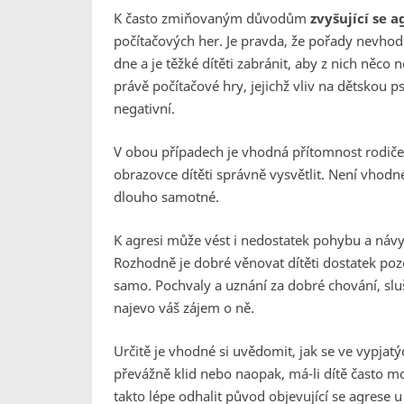
K často zmiňovaným důvodům
zvyšující se 
počítačových her. Je pravda, že pořady nevhodné
dne a je těžké dítěti zabránit, aby z nich něc
právě počítačové hry, jejichž vliv na dětskou 
negativní.
V obou případech je vhodná přítomnost rodiče,
obrazovce dítěti správně vysvětlit. Není vhodné
dlouho samotné.
K agresi může vést i nedostatek pohybu a návyk
Rozhodně je dobré věnovat dítěti dostatek pozo
samo. Pochvaly a uznání za dobré chování, sluš
najevo váš zájem o ně.
Určitě je vhodné si uvědomit, jak se ve vypjat
převážně klid nebo naopak, má-li dítě často
takto lépe odhalit původ objevující se agrese u d