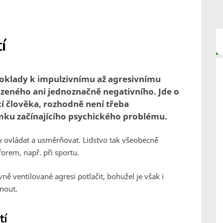
í
dpoklady k impulzivnímu až agresivnímu
ozeného ani jednoznačně negativního. Jde o
í člověka, rozhodně není třeba
ámku začínajícího psychického problému.
dy ovládat a usměrňovat. Lidstvo tak všeobecně
orem, např. při sportu.
ě ventilované agresi potlačit, bohužel je však i
nout.
tí