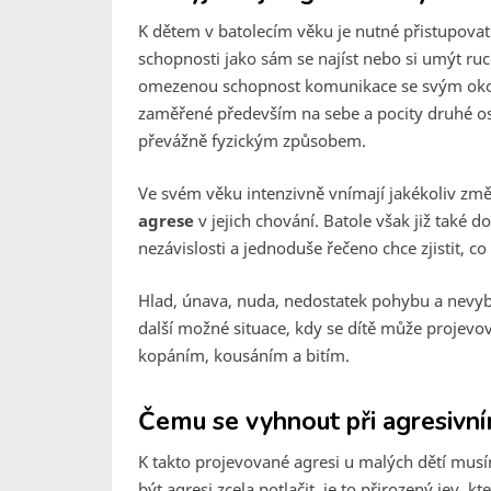
K dětem v batolecím věku je nutné přistupovat
schopnosti jako sám se najíst nebo si umýt ruce,
omezenou schopnost komunikace se svým okolím
zaměřené především na sebe a pocity druhé os
převážně fyzickým způsobem.
Ve svém věku intenzivně vnímají jakékoliv z
agrese
v jejich chování. Batole však již také 
nezávislosti a jednoduše řečeno chce zjistit, 
Hlad, únava, nuda, nedostatek pohybu a nevybit
další možné situace, kdy se dítě může projevov
kopáním, kousáním a bitím.
Čemu se vyhnout při agresivní
K takto projevované agresi u malých dětí mus
být agresi zcela potlačit, je to přirozený jev, k