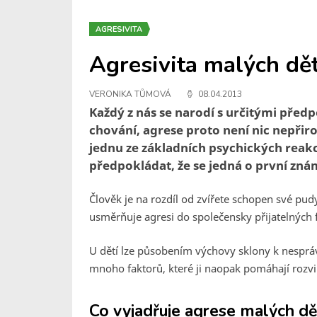
AGRESIVITA
Agresivita malých dět
VERONIKA TŮMOVÁ
08.04.2013
Každý z nás se narodí s určitými pře
chování, agrese proto není nic nepřir
jednu ze základních psychických reakc
předpokládat, že se jedná o první zn
Člověk je na rozdíl od zvířete schopen své pu
usměrňuje agresi do společensky přijatelných f
U dětí lze působením výchovy sklony k nesprávn
mnoho faktorů, které ji naopak pomáhají rozvi
Co vyjadřuje agrese malých dě