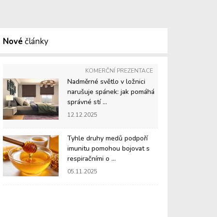
Nové
články
KOMERČNÍ PREZENTACE
Nadměrné světlo v ložnici
narušuje spánek: jak pomáhá
správné stí ...
12.12.2025
Tyhle druhy medů podpoří
imunitu pomohou bojovat s
respiračními o ...
05.11.2025