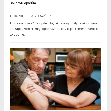
Boj proti oparům
19.04.2012
ZDRAVĚ.CZ
Trpíte na opary? Pak jistě víte, jak takový malý flíček dokáže
potrápit. Někteří mají opar každou chvíli, jiní téměř nevědí, co
to opar je.