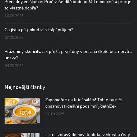
První dny ve školce: Proč vaše dítě bude pořád nemocné a proč je
to vlastně dobře?
16.09.2025
Co jíst a pít pokud vás trápí průjem?
07.09.2025
Prázdniny skončily. Jak přežít první dny v práci či škole bez nervů a
únavy?
04.09.2025
Nejnovější
články
Zapomeňte na letní saláty! Tohle by měl
obsahovat ideální podzimní jídelníček
07.10.2025
Jak na zdravý domov: teplota, vlhkost a čistý