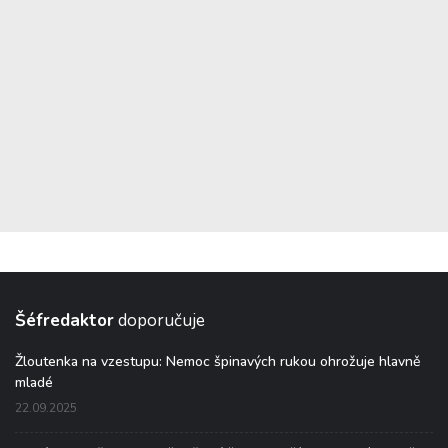
Šéfredaktor
doporučuje
Žloutenka na vzestupu: Nemoc špinavých rukou ohrožuje hlavně
mladé
22.09.2025