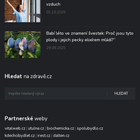
vzduch
01.10.2025
Babí léto ve znamení švestek: Proč jsou tyto
plody i jejich pecky elixírem mládí?“
29.09.2025
Hledat
na zdravě.cz
HLEDAT
Partnerské
weby
vitalweb.cz
|
utulne.cz
|
biochemicka.cz
|
spolubydlo.cz
kdechcibydlet.cz
|
irest.cz
|
dalten.cz