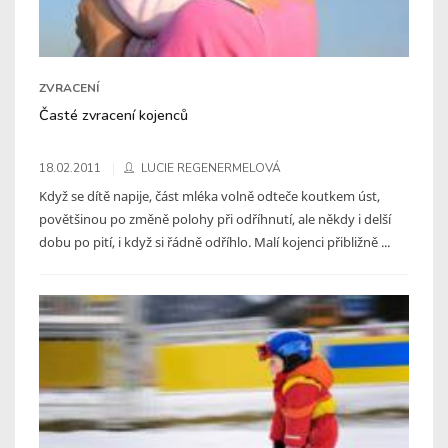
ZVRACENÍ
Časté zvracení kojenců
18.02.2011
LUCIE REGENERMELOVÁ
Když se dítě napije, část mléka volně odteče koutkem úst,
povětšinou po změně polohy při odříhnutí, ale někdy i delší
dobu po pití, i když si řádně odříhlo. Malí kojenci přibližně ...