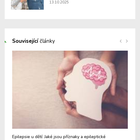
13.10.2025
Související
články
Epilepsie u dětí: Jaké jsou příznaky a epileptické
Nee