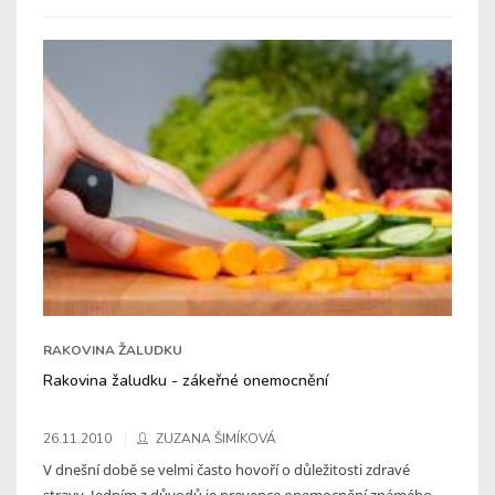
RAKOVINA ŽALUDKU
Rakovina žaludku - zákeřné onemocnění
26.11.2010
ZUZANA ŠIMÍKOVÁ
V dnešní době se velmi často hovoří o důležitosti zdravé
stravy. Jedním z důvodů je prevence onemocnění známého