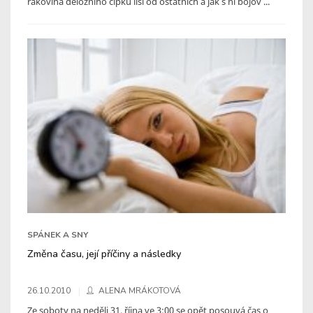
rakovina děložního čípku liší od ostatních a jak s ní bojov ...
SPÁNEK A SNY
Změna času, její příčiny a následky
26.10.2010
ALENA MRÁKOTOVÁ
Ze soboty na neděli 31. října ve 3:00 se opět posouvá čas o