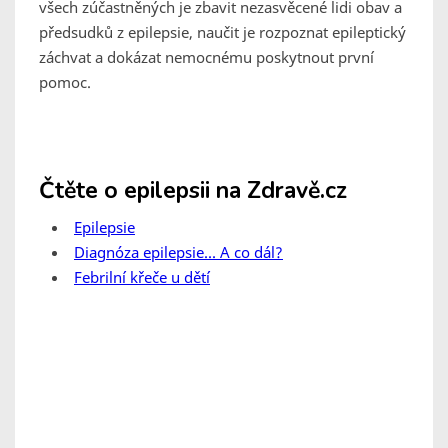
všech zúčastněných je zbavit nezasvěcené lidi obav a
předsudků z epilepsie, naučit je rozpoznat epileptický
záchvat a dokázat nemocnému poskytnout první
pomoc.
Čtěte o epilepsii na Zdravě.cz
Epilepsie
Diagnóza epilepsie... A co dál?
Febrilní křeče u dětí