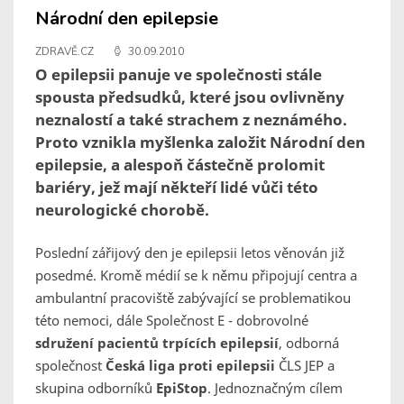
Národní den epilepsie
ZDRAVĚ.CZ
30.09.2010
O epilepsii panuje ve společnosti stále
spousta předsudků, které jsou ovlivněny
neznalostí a také strachem z neznámého.
Proto vznikla myšlenka založit Národní den
epilepsie, a alespoň částečně prolomit
bariéry, jež mají někteří lidé vůči této
neurologické chorobě.
Poslední zářijový den je epilepsii letos věnován již
posedmé. Kromě médií se k němu připojují centra a
ambulantní pracoviště zabývající se problematikou
této nemoci, dále Společnost E - dobrovolné
sdružení pacientů trpících epilepsií
, odborná
společnost
Česká liga proti epilepsii
ČLS JEP a
skupina odborníků
EpiStop
. Jednoznačným cílem