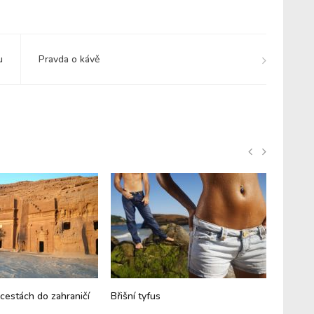
u
Pravda o kávě
 cestách do zahraničí
Břišní tyfus
Cholera