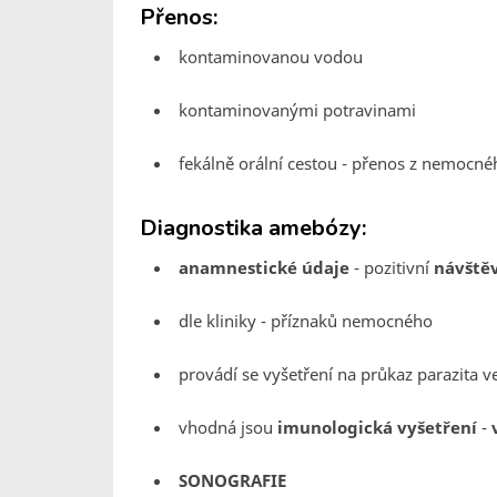
Přenos:
kontaminovanou vodou
kontaminovanými potravinami
fekálně orální cestou - přenos z nemocné
Diagnostika amebózy:
anamnestické údaje
- pozitivní
návště
dle kliniky - příznaků nemocného
provádí se vyšetření na průkaz parazita v
vhodná jsou
imunologická vyšetření
-
SONOGRAFIE