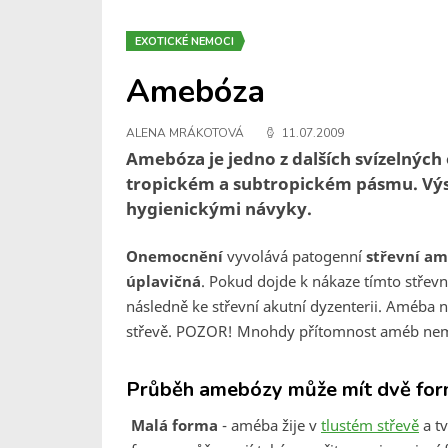
EXOTICKÉ NEMOCI
Amebóza
ALENA MRÁKOTOVÁ
11.07.2009
Amebóza je jedno z dalších svízelnýc
tropickém a subtropickém pásmu. Výsk
hygienickými návyky.
Onemocnění
vyvolává patogenní
střevní am
úplavičná
. Pokud dojde k nákaze tímto střev
následně ke střevní akutní dyzenterii. Améba 
střevě. POZOR! Mnohdy přítomnost améb nemu
Průběh amebózy může mít dvě for
Malá forma
- améba žije v
tlustém střevě
a t