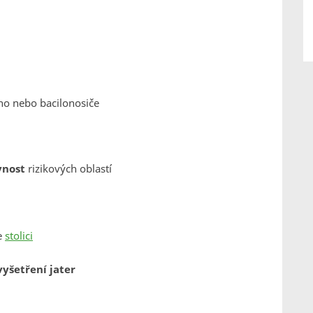
ho nebo bacilonosiče
vnost
rizikových oblastí
e
stolici
vyšetření jater