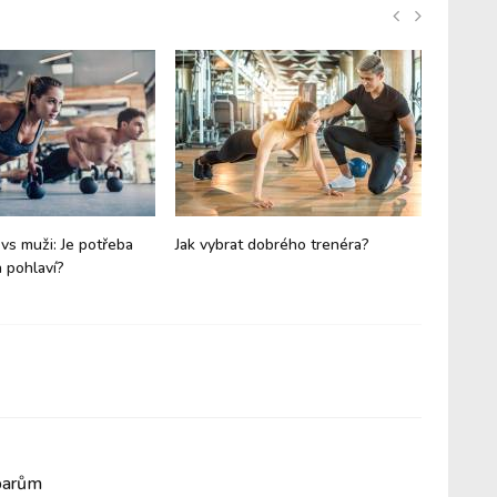
 vs muži: Je potřeba
Jak vybrat dobrého trenéra?
Kalisthe
a pohlaví?
tělesno
oparům