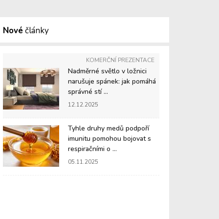
Nové
články
KOMERČNÍ PREZENTACE
Nadměrné světlo v ložnici
narušuje spánek: jak pomáhá
správné stí ...
12.12.2025
Tyhle druhy medů podpoří
imunitu pomohou bojovat s
respiračními o ...
05.11.2025