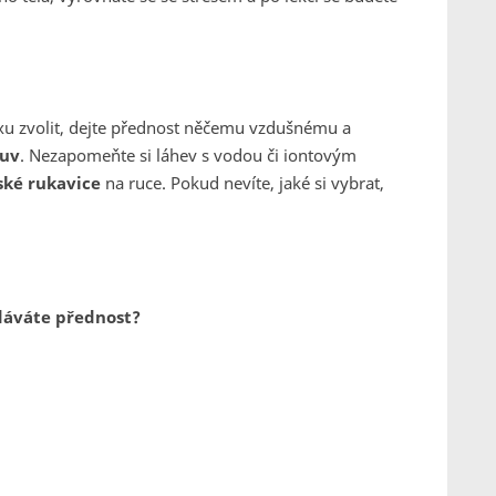
oxu zvolit, dejte přednost něčemu vzdušnému a
buv
. Nezapomeňte si láhev s vodou či iontovým
ké rukavice
na ruce. Pokud nevíte, jaké si vybrat,
 dáváte přednost?