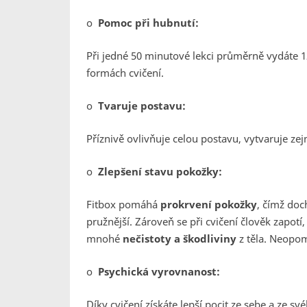
o
Pomoc při hubnutí:
Při jedné 50 minutové lekci průměrně vydáte 12
formách cvičení.
o
Tvaruje postavu
:
Příznivě ovlivňuje celou postavu, vytvaruje ze
o
Zlepšení stavu pokožky:
Fitbox pomáhá
prokrvení pokožky
, čímž doc
pružnější. Zároveň se při cvičení člověk zapot
mnohé
nečistoty a škodliviny
z těla. Neopo
o
Psychická vyrovnanost:
Díky cvičení získáte lepší pocit ze sebe a ze sv