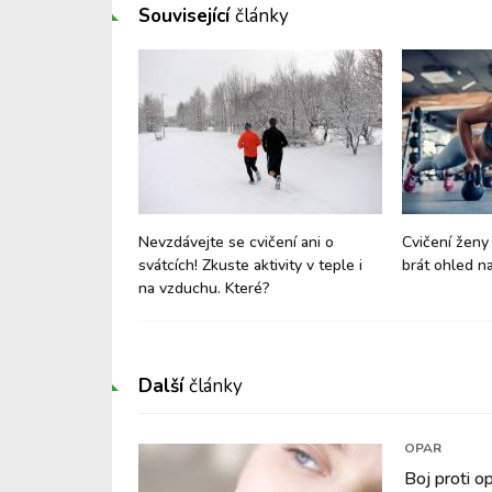
Související
články
váhou těla
Nevzdávejte se cvičení ani o
Cvičení ženy
svátcích! Zkuste aktivity v teple i
brát ohled n
na vzduchu. Které?
Další
články
OPAR
Boj proti 