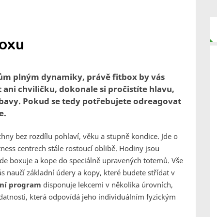
boxu
ům plným dynamiky, právě fitbox by vás
ni chviličku, dokonale si pročistíte hlavu,
 zábavy. Pokud se tedy potřebujete odreagovat
e.
hny bez rozdílu pohlaví, věku a stupně kondice. Jde o
 fitness centrech stále rostoucí oblibě. Hodiny jsou
zde boxuje a kope do speciálně upravených totemů. Vše
naučí základní údery a kopy, které budete střídat v
ní program
disponuje lekcemi v několika úrovních,
zdatnosti, která odpovídá jeho individuálním fyzickým