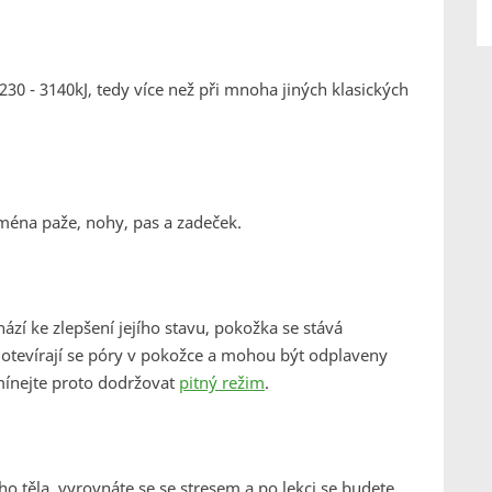
30 - 3140kJ, tedy více než při mnoha jiných klasických
jména paže, nohy, pas a zadeček.
hází ke zlepšení jejího stavu, pokožka se stává
í, otevírají se póry v pokožce a mohou být odplaveny
mínejte proto dodržovat
pitný režim
.
ého těla, vyrovnáte se se stresem a po lekci se budete