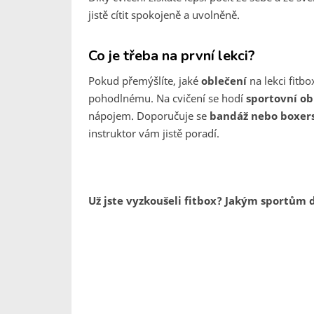
jistě cítit spokojeně a uvolněně.
Co je třeba na první lekci?
Pokud přemýšlíte, jaké
oblečení
na lekci fitb
pohodlnému. Na cvičení se hodí
sportovní o
nápojem. Doporučuje se
bandáž nebo boxers
instruktor vám jistě poradí.
Už jste vyzkoušeli fitbox? Jakým sportům