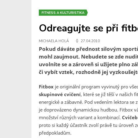
FITNESS A KULTURISTIKA
Odreagujte se při fit
MICHAELA HOLÁ
27.04.2010
Pokud dáváte přednost silovým sport
mohl zaujmout. Nebudete se zde nudit a
uvolníte se a zároveň si užijete plno
či vybít vztek, rozhodně jej vyzkoušejt
Fitbox
je originální program vyvinutý pro všec
skupinové cvičení
, které se již těší v našich
energické a zábavné. Pod vedením lektora se 
je doprovázeno dynamickou hudbou. Fitbox vás 
množství různých variant a kombinací.
Cvičeb
proto si každý účastník zvolí právě tu úroveň 
předpokladům.