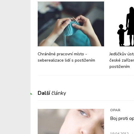
zdravotně
Chráněné pracovní místo -
Jedličkův úst
seberealizace lidí s postižením
české zařízen
postižením
Další
články
OPAR
Boj proti 