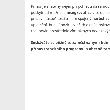
Přínos je znatelný nejen při pohledu na samotn
poskytnutí možnosti
integrovat se
více do sp
pracovní úspěšnosti a s tím spojený
nárůst s
uplatnění, budují pozici i v očích okolí a získáv
realizován prostřednictvím různých neziskových
Setkáváte se běžně se zaměstnanými lidmi
přínos tranzitního programu a obecně zam