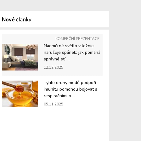
Nové
články
KOMERČNÍ PREZENTACE
Nadměrné světlo v ložnici
narušuje spánek: jak pomáhá
správné stí ...
12.12.2025
Tyhle druhy medů podpoří
imunitu pomohou bojovat s
respiračními o ...
05.11.2025