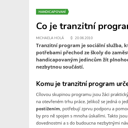
HANDICAPOVANÍ
Co je tranzitní progr
MICHAELA HOLÁ
20.06.2010
Tranzitní program je sociální služba,
potřebami přechod ze školy do zaměs
handicapovaným jedincům žít plnohodn
nezbytnou součástí.
Komu je tranzitní program urč
Cílovou skupinou programu jsou žáci praktick
na otevřeném trhu práce. Jelikož se jedná o je
postižením
, potřebují zprvu podporu a pomoc
by pro ně spojen s mnoha úskalími. Takto js
dovednostmi a s do budoucna nezbytnými náv