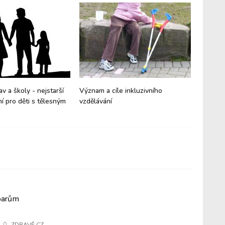
av a školy - nejstarší
Význam a cíle inkluzivního
Znakový
í pro děti s tělesným
vzdělávání
do svět
oparům