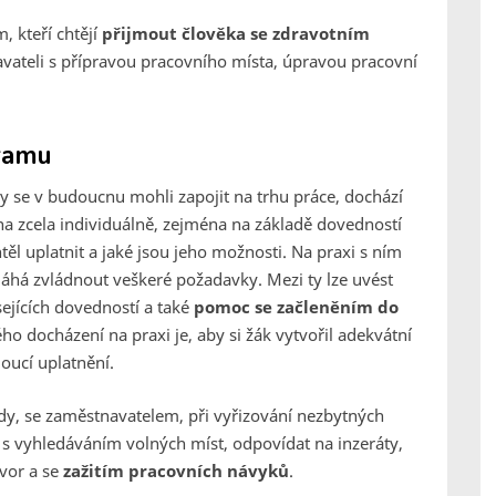
 kteří chtějí
přijmout člověka se zdravotním
vateli s přípravou pracovního místa, úpravou pracovní
gramu
 by se v budoucnu mohli zapojit na trhu práce, dochází
ena zcela individuálně, zejména na základě dovedností
ěl uplatnit a jaké jsou jeho možnosti. Na praxi s ním
áhá zvládnout veškeré požadavky. Mezi ty lze uvést
ejících dovedností a také
pomoc se začleněním do
ho docházení na praxi je, aby si žák vytvořil adekvátní
oucí uplatnění.
ady, se zaměstnavatelem, při vyřizování nezbytných
 vyhledáváním volných míst, odpovídat na inzeráty,
ovor a se
zažitím pracovních návyků
.