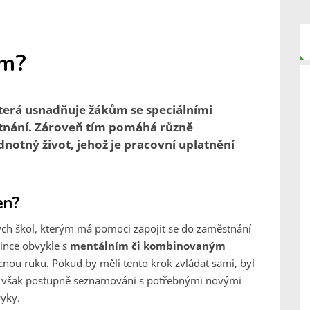
am?
 která usnadňuje žákům se speciálními
tnání. Zároveň tím pomáhá různě
otný život, jehož je pracovní uplatnění
en?
ých škol, kterým má pomoci zapojit se do zaměstnání
dince obvykle s
mentálním či kombinovaným
nou ruku. Pokud by měli tento krok zvládat sami, byl
ou však postupně seznamováni s potřebnými novými
yky.