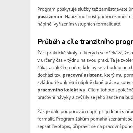
Program poskytuje služby též zaměstnavatelům,
postižením
. Nabízí možnost pomoci zaměstna
náplně, vyřízením vstupních formalit atd.
Průběh a cíle tranzitního pro
Žáci praktické školy, u kterých se očekává, že
v určený čas v týdnu na svou praxi. Ta je zvol
žáka, a záleží na něm, kde by se v budoucnu cht
dochází tzv.
pracovní asistent
, který mu pom
zvládnutí konkrétní náplně dané práce a souvis
pracovního kolektivu
. Cílem tohoto společné
pracovní návyky a zvýšily se jeho šance na bud
Žák je dále podporován např. při jednání s úř
formalit. Program žákům pomáhá seznámit se s
sepsat životopis, připravit se na pracovní poh