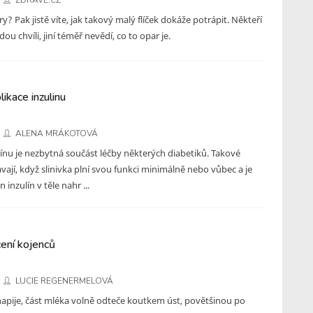
ZDRAVĚ.CZ
y? Pak jistě víte, jak takový malý flíček dokáže potrápit. Někteří
ou chvíli, jiní téměř nevědí, co to opar je.
ikace inzulinu
ALENA MRÁKOTOVÁ
línu je nezbytná součást léčby některých diabetiků. Takové
vají, když slinivka plní svou funkci minimálně nebo vůbec a je
inzulín v těle nahr ...
ení kojenců
LUCIE REGENERMELOVÁ
napije, část mléka volně odteče koutkem úst, povětšinou po