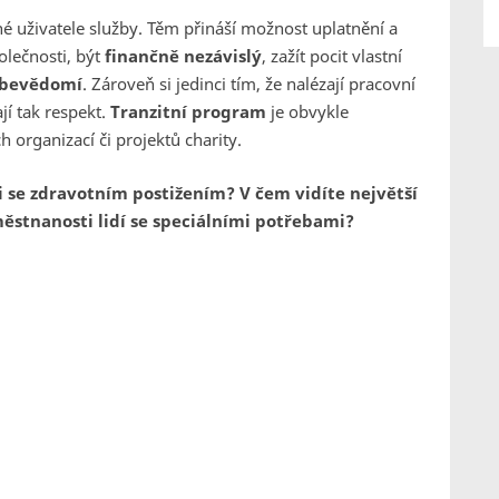
é uživatele služby. Těm přináší možnost uplatnění a
olečnosti, být
finančně nezávislý
, zažít pocit vlastní
ebevědomí
. Zároveň si jedinci tím, že nalézají pracovní
ají tak respekt.
Tranzitní program
je obvykle
 organizací či projektů charity.
 se zdravotním postižením? V čem vidíte největší
ěstnanosti lidí se speciálními potřebami?