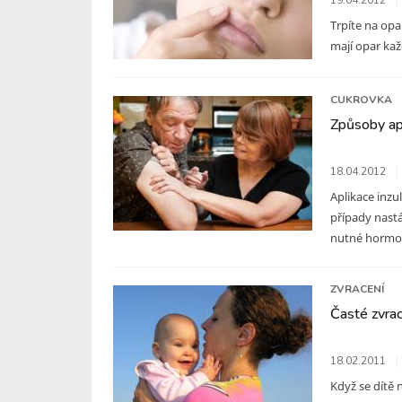
19.04.2012
Trpíte na opar
mají opar každ
CUKROVKA
Způsoby apl
18.04.2012
Aplikace inzu
případy nastá
nutné hormon 
ZVRACENÍ
Časté zvrac
18.02.2011
Když se dítě 