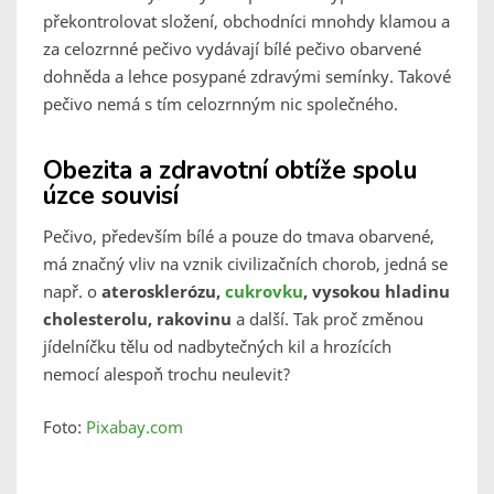
překontrolovat složení, obchodníci mnohdy klamou a
za celozrnné pečivo vydávají bílé pečivo obarvené
dohněda a lehce posypané zdravými semínky. Takové
pečivo nemá s tím celozrnným nic společného.
Obezita a zdravotní obtíže spolu
úzce souvisí
Pečivo, především bílé a pouze do tmava obarvené,
má značný vliv na vznik civilizačních chorob, jedná se
např. o
aterosklerózu,
cukrovku
, vysokou hladinu
cholesterolu, rakovinu
a další. Tak proč změnou
jídelníčku tělu od nadbytečných kil a hrozících
nemocí alespoň trochu neulevit?
Foto:
Pixabay.com