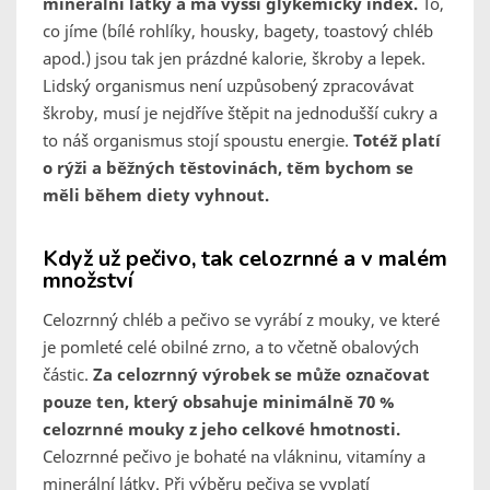
minerální látky a má vyšší glykemický index.
To,
co jíme (bílé rohlíky, housky, bagety, toastový chléb
apod.) jsou tak jen prázdné kalorie, škroby a lepek.
Lidský organismus není uzpůsobený zpracovávat
škroby, musí je nejdříve štěpit na jednodušší cukry a
to náš organismus stojí spoustu energie.
Totéž platí
o rýži a běžných těstovinách, těm bychom se
měli během diety vyhnout.
Když už pečivo, tak celozrnné a v malém
množství
Celozrnný chléb a pečivo se vyrábí z mouky, ve které
je pomleté celé obilné zrno, a to včetně obalových
částic.
Za celozrnný výrobek se může označovat
pouze ten, který obsahuje minimálně 70 %
celozrnné mouky z jeho celkové hmotnosti.
Celozrnné pečivo je bohaté na vlákninu, vitamíny a
minerální látky. Při výběru pečiva se vyplatí