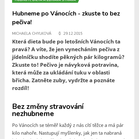
Hubneme po Vánocích - zkuste to bez
pečiva!
MICHAELA CHYLKOVÁ
29.12.2015
Která dieta bude po letošních Vánocích ta
pravá? A víte, že jen vynecháním pečiva z
jídelníčku shodíte pěkných pár kilogramů?
Zkuste to! Pečivo je návyková potravina,
která může za ukládání tuku v oblasti
břicha. Zatněte zuby, vydržte a poznáte
rozdíl!
Bez změny stravování
nezhubneme
Po Vánocích se téměř každý z nás cítí těžce a má pár
kilo nahoře. Nastupují myšlenky, jak jen ta nabraná