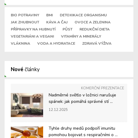
BIO POTRAVINY
BMI
DETOXIKACE ORGANISMU
JAK ZHUBNOUT
KÁVA A ČAJ
OVOCE A ZELENINA
PŘÍPRAVKY NA HUBNUTÍ
PŮST
REDUKČNÍ DIETA
VEGETARIÁNI A VEGANI
VITAMÍNY A MINERÁLY
VLÁKNINA
VODA A HYDRATACE
ZDRAVÁ VÝŽIVA
Nové
články
KOMERČNÍ PREZENTACE
Nadměrné světlo v ložnici narušuje
spánek: jak pomáhá správné stí ...
12.12.2025
Tyhle druhy medů podpoří imunitu
pomohou bojovat s respiračními o ...