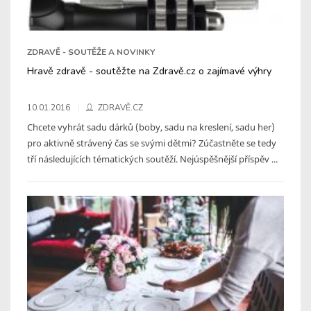
ZDRAVĚ - SOUTĚŽE A NOVINKY
Hravě zdravě - soutěžte na Zdravě.cz o zajímavé výhry
10.01.2016
ZDRAVĚ.CZ
Chcete vyhrát sadu dárků (boby, sadu na kreslení, sadu her)
pro aktivně strávený čas se svými dětmi? Zúčastněte se tedy
tří následujících tématických soutěží. Nejúspěšnější příspěv ...