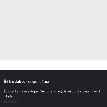
Šéfredaktor
doporučuje
Žloutenka na vzestupu: Nemoc špinavých rukou ohrožuje hlavně
mladé
22.09.2025