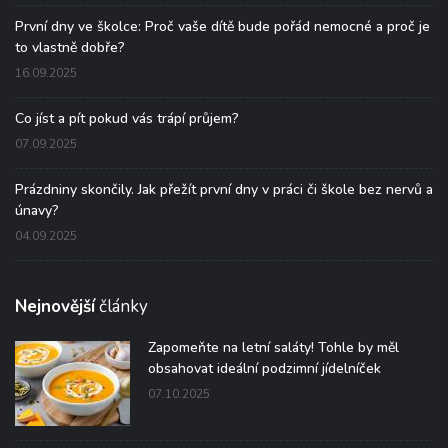
První dny ve školce: Proč vaše dítě bude pořád nemocné a proč je
to vlastně dobře?
16.09.2025
Co jíst a pít pokud vás trápí průjem?
07.09.2025
Prázdniny skončily. Jak přežít první dny v práci či škole bez nervů a
únavy?
04.09.2025
Nejnovější
články
Zapomeňte na letní saláty! Tohle by měl
obsahovat ideální podzimní jídelníček
07.10.2025