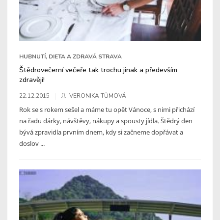
HUBNUTÍ, DIETA A ZDRAVÁ STRAVA
Štědrovečerní večeře tak trochu jinak a především
zdravěji!
22.12.2015
VERONIKA TŮMOVÁ
Rok se s rokem sešel a máme tu opět Vánoce, s nimi přichází
na řadu dárky, návštěvy, nákupy a spousty jídla. Štědrý den
bývá zpravidla prvním dnem, kdy si začneme dopřávat a
doslov ...