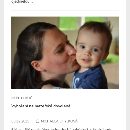
ojedinělou ...
PÉČE O DÍTĚ
Vyhoření na mateřské dovolené
08.12.2015
MICHAELA CHYLKOVÁ
Péče o dítě není vůbec jednoduchá záležitost, s tímto bude