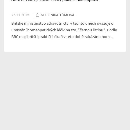
26.11.2015
VERONIKA TŮMOVÁ
Britské ministerstvo zdravotnictví v těchto dnech uvažuje o
umístění homeopatických léčiv na tzv. “černou listinu". Podle
BBC mají britští praktičtí lékaři v této době zakázáno hom ...