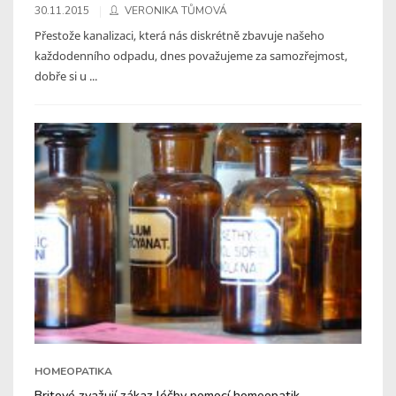
30.11.2015
VERONIKA TŮMOVÁ
Přestože kanalizaci, která nás diskrétně zbavuje našeho
každodenního odpadu, dnes považujeme za samozřejmost,
dobře si u ...
HOMEOPATIKA
Britové zvažují zákaz léčby pomocí homeopatik