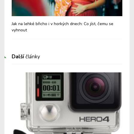
Jak na lehké břicho i v horkých dnech: Co jíst, čemu se
Chy
vyhnout
Další
články