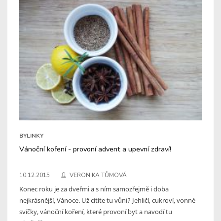
BYLINKY
Vánoční koření - provoní advent a upevní zdraví!
10.12.2015
VERONIKA TŮMOVÁ
Konec roku je za dveřmi a s ním samozřejmě i doba
nejkrásnější, Vánoce. Už cítíte tu vůni? Jehličí, cukroví, vonné
svíčky, vánoční koření, které provoní byt a navodí tu