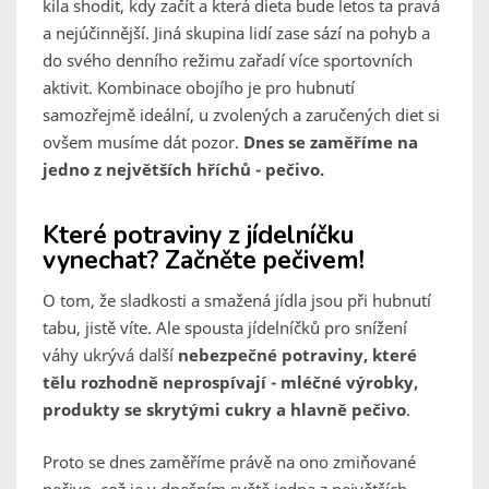
kila shodit, kdy začít a která dieta bude letos ta pravá
a nejúčinnější. Jiná skupina lidí zase sází na pohyb a
do svého denního režimu zařadí více sportovních
aktivit. Kombinace obojího je pro hubnutí
samozřejmě ideální, u zvolených a zaručených diet si
ovšem musíme dát pozor.
Dnes se zaměříme na
jedno z největších hříchů - pečivo.
Které potraviny z jídelníčku
vynechat? Začněte pečivem!
O tom, že sladkosti a smažená jídla jsou při hubnutí
tabu, jistě víte. Ale spousta jídelníčků pro snížení
váhy ukrývá další
nebezpečné potraviny, které
tělu rozhodně neprospívají - mléčné výrobky,
produkty se skrytými cukry a hlavně pečivo
.
Proto se dnes zaměříme právě na ono zmiňované