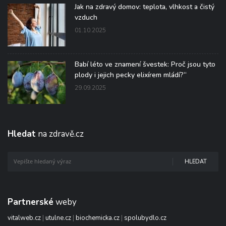
Jak na zdravý domov: teplota, vlhkost a čistý
vzduch
01.10.2025
Babí léto ve znamení švestek: Proč jsou tyto
plody i jejich pecky elixírem mládí?“
29.09.2025
Hledat
na zdravě.cz
HLEDAT
Partnerské
weby
vitalweb.cz
|
utulne.cz
|
biochemicka.cz
|
spolubydlo.cz