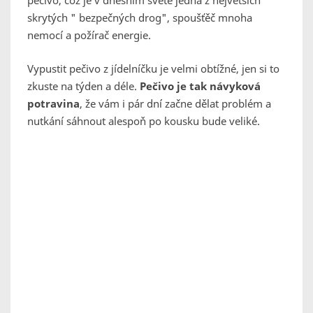
pečivo, což je v dnešním světě jedna z největších
skrytých " bezpečných drog", spoušťěč mnoha
nemocí a požírač energie.
Vypustit pečivo z jídelníčku je velmi obtížné, jen si to
zkuste na týden a déle.
Pečivo je tak návyková
potravina
, že vám i pár dní začne dělat problém a
nutkání sáhnout alespoň po kousku bude veliké.