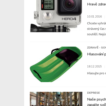
Hravě zdrav
10.01.2016
Chcete vyhrát
strávený čas 
soutěží. Nejús
ZDRAVĚ - SO
Hlasování 
18.12.2015
Hlasujte pro 
DEPRESE
Naše psychi
zapalte sví