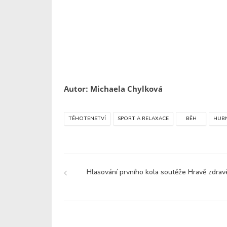
Autor: Michaela Chylková
TĚHOTENSTVÍ
SPORT A RELAXACE
BĚH
HUBN
Hlasování prvního kola soutěže Hravě zdrav