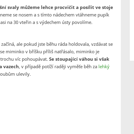
šní svaly můžeme lehce procvičit a posílit ve stoje
echneme se nosem a s tímto nádechem vtáhneme pupík
e asi na 30 vteřin a s výdechem ústy povolíme.
 začíná, ale pokud jste běhu ráda holdovala, vzdávat se
 se miminko v bříšku příliš natřásalo, miminko je
 trochu víc pohoupávat.
Se stoupající váhou si však
a vazech
, v případě potíží raději vyměťe běh za
lehký
loubům ulevily.