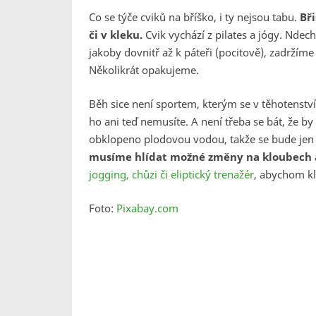
Co se týče cviků na bříško, i ty nejsou tabu.
Bři
či v kleku.
Cvik vychází z pilates a jógy. Nd
jakoby dovnitř až k páteři (pocitově), zadržím
Několikrát opakujeme.
Běh sice není sportem, kterým se v těhotenství
ho ani teď nemusíte. A není třeba se bát, že by
obklopeno plodovou vodou, takže se bude jen
musíme hlídat možné změny na kloubech 
jogging, chůzi či eliptický trenažér
, abychom k
Foto:
Pixabay.com