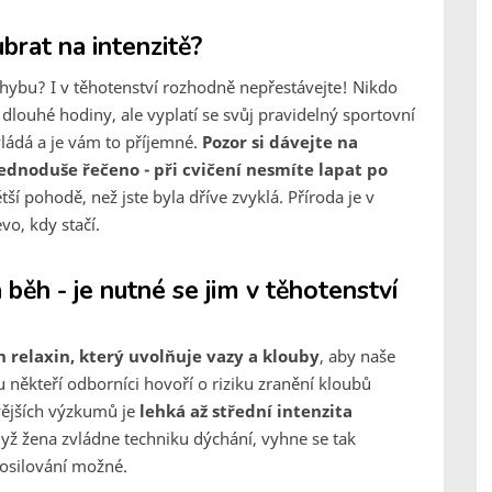
brat na intenzitě?
ohybu? I v těhotenství rozhodně nepřestávejte! Nikdo
louhé hodiny, ale vyplatí se svůj pravidelný sportovní
ládá a je vám to příjemné.
Pozor si dávejte na
ednoduše řečeno - při cvičení nesmíte lapat po
ší pohodě, než jste byla dříve zvyklá. Příroda je v
o, kdy stačí.
a běh - je nutné se jim v těhotenství
 relaxin, který uvolňuje vazy a klouby
, aby naše
 někteří odborníci hovoří o riziku zranění kloubů
ějších výzkumů je
lehká až střední intenzita
dyž žena zvládne techniku dýchání, vyhne se tak
osilování možné.