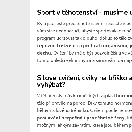
Sport v těhotenství - musíme u
Byla jstě ještě před těhotenstvím neustále v p
vám sice nedoporučí, abyste sportovala denně d
program udržovat tak dlouho, dokud to tělo zv
tepovou frekvenci a přehřátí organismu, j
dechu.
Cvičení by mělo být pozvolnější a ve vět
tomto ohledu velmi chytrá a sama vám dá najev
Silové cvičení, cviky na bříško 
vyhýbat?
V těhotenství nás kromě jiných zaplaví
hormon
tělo připravilo na porod. Díky tomuto hormonu
během silového tréninku. Ovšem podle nejnov
posilování bezpečná i pro těhotné ženy
. K
možným lehkým závratím, které jsou během p