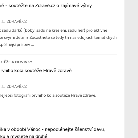
ě - soutěžte na Zdravě.cz o zajímavé výhry
ZDRAVĚ.CZ
 sadu dárků (boby, sadu na kreslení, sadu her) pro aktivně
se svými dětmi? Zúčastněte se tedy tří následujících tématických
pěšnější příspěv ...
UTĚŽE A NOVINKY
prvního kola soutěže Hravě zdravě
ZDRAVĚ.CZ
nejlepší fotografii prvního kola soutěže Hravě zdravě.
ka v období Vánoc - nepodléhejte šílenství davu,
čku a myslete na druhé