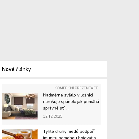
Nové
články
KOMERČNÍ PREZENTACE
Nadměrné světlo v ložnici
narušuje spánek: jak pomáhá
správné stí ...
12.12.2025
Tyhle druhy medů podpoří
imunitu pomohou bojovat s