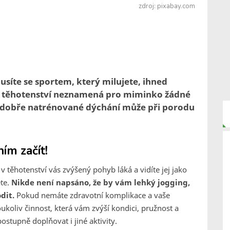
zdroj: pixabay.com
síte se sportem, který milujete, ihned
em těhotenství neznamená pro miminko žádné
a dobře natrénované dýchání může při porodu
ním začít!
 v těhotenství vás zvýšený pohyb láká a vidíte jej jako
ěte.
Nikde není napsáno, že by vám lehký jogging,
dit.
Pokud nemáte zdravotní komplikace a vaše
oukoliv činnost, která vám zvýší kondici, pružnost a
postupně doplňovat i jiné aktivity.