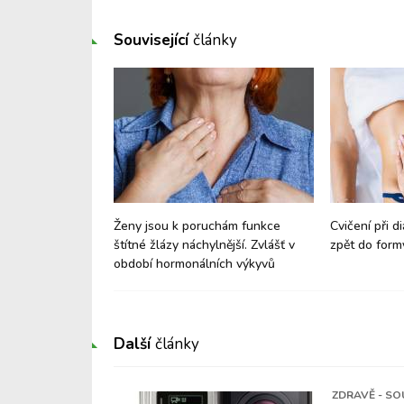
Související
články
dravotních
Ženy jsou k poruchám funkce
Cvičení při di
h asistentek
štítné žlázy náchylnější. Zvlášť v
zpět do form
období hormonálních výkyvů
Další
články
ZDRAVĚ - SO