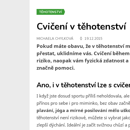
TĚHOTENSTVÍ
Cvičení v těhotenství
MICHAELA CHYLKOVÁ
19.12.2015
Pokud máte obavu, že v těhotenství mu
přestat, uklidníme vás. Cvičení běh
riziko, naopak vám fyzická zdatnost 
značně pomoci.
Ano, i v těhotenství lze s cviče
I když jste dosud sportu příliš neholdovala, ale
přínos pro sebe i pro miminko, bez obav začn
plavání, jóga a mírné posilování mělo uško
těhotenství není rizikové, můžete si vybrat jak
zlepší dýchání. Ideální je začít svižnou chůzí a 