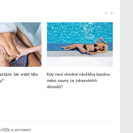
astáze: Jak vrátit tělo
Kdy není vhodná návštěva bazénu
Co je to
y?
nebo sauny ze zdravotních
zapotře
důvodů?
UTĚŽE A NOVINKY