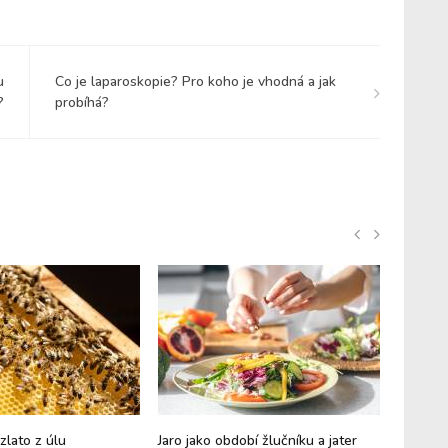
u
Co je laparoskopie? Pro koho je vhodná a jak
?
probíhá?
zlato z úlu
Jaro jako období žlučníku a jater
Hericiu