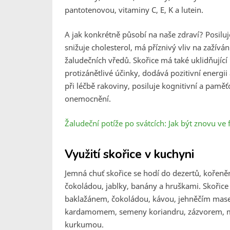
pantotenovou, vitaminy C, E, K a lutein.
A jak konkrétně působí na naše zdraví? Posiluj
snižuje cholesterol, má příznivý vliv na zažívá
žaludečních vředů. Skořice má také uklidňující
protizánětlivé účinky, dodává pozitivní energii
při léčbě rakoviny, posiluje kognitivní a pamě
onemocnění.
Žaludeční potíže po svátcích: Jak být znovu ve
Využití skořice v kuchyni
Jemná chuť skořice se hodí do dezertů, kořeně
čokoládou, jablky, banány a hruškami. Skořice
baklažánem, čokoládou, kávou, jehněčím masem
kardamomem, semeny koriandru, zázvorem, m
kurkumou.