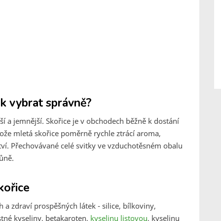
ak vybrat správně?
jší a jemnější. Skořice je v obchodech běžně k dostání
tože mletá skořice poměrně rychle ztrácí aroma,
ví. Přechovávané celé svitky ve vzduchotěsném obalu
vůně.
kořice
a zdraví prospěšných látek - silice, bílkoviny,
tné kyseliny, betakaroten,
kyselinu listovou
, kyselinu