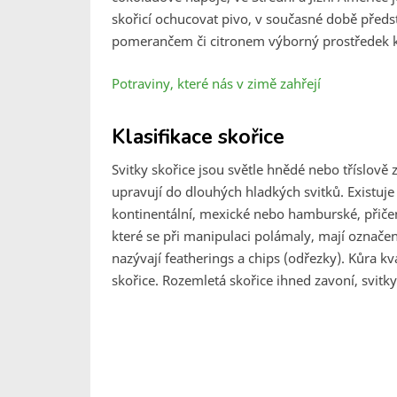
skořicí ochucovat pivo, v současné době před
pomerančem či citronem výborný prostředek k
Potraviny, které nás v zimě zahřejí
Klasifikace skořice
Svitky skořice jsou světle hnědé nebo tříslově
upravují do dlouhých hladkých svitků. Existuje 
kontinentální, mexické nebo hamburské, přičemž
které se při manipulaci polámaly, mají označení
nazývají featherings a chips (odřezky). Kůra k
skořice. Rozemletá skořice ihned zavoní, svitk