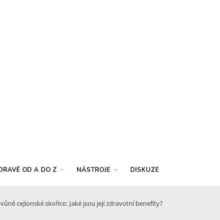
DRAVĚ OD A DO Z
NÁSTROJE
DISKUZE
ůně cejlonské skořice: Jaké jsou její zdravotní benefity?