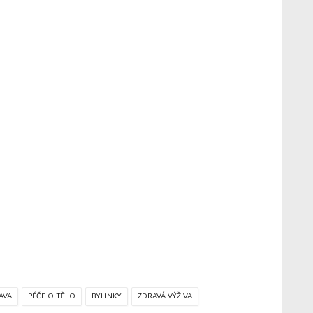
AVA
PÉČE O TĚLO
BYLINKY
ZDRAVÁ VÝŽIVA