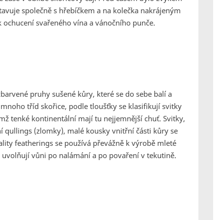
stavuje společně s hřebíčkem a na kolečka nakrájeným
 ochucení svařeného vína a vánočního punče.
 zbarvené pruhy sušené kůry, které se do sebe balí a
mnoho tříd skořice, podle tloušťky se klasifikují svitky
 tenké kontinentální mají tu nejjemnější chuť. Svitky,
 qullings (zlomky), malé kousky vnitřní části kůry se
vality featherings se používá převážně k výrobě mleté
y uvolňují vůni po nalámání a po povaření v tekutině.