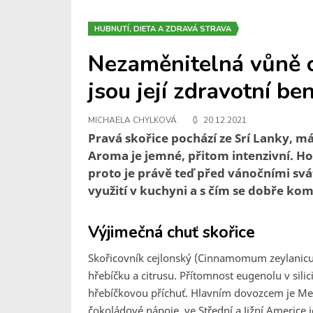
HUBNUTÍ, DIETA A ZDRAVÁ STRAVA
Nezaměnitelná vůně c
jsou její zdravotní ben
MICHAELA CHYLKOVÁ
20.12.2021
Pravá skořice pochází ze Srí Lanky, m
Aroma je jemné, přitom intenzivní. Hod
proto je právě teď před vánočními svátky
využití v kuchyni a s čím se dobře ko
Výjimečná chuť skořice
Skořicovník cejlonský (Cinnamomum zeylanicum)
hřebíčku a citrusu. Přítomnost eugenolu v silici
hřebíčkovou příchuť. Hlavním dovozcem je Mexi
čokoládové nápoje, ve Střední a Jižní Americe 