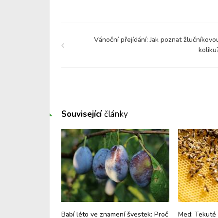
Vánoční přejídání: Jak poznat žlučníkovo
koliku
Související
články
ptogen, který
Babí léto ve znamení švestek: Proč
Med: Tekuté 