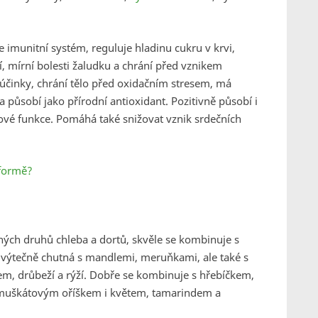
e imunitní systém, reguluje hladinu cukru v krvi,
ní, mírní bolesti žaludku a chrání před vznikem
 účinky, chrání tělo před oxidačním stresem, má
 a působí jako přírodní antioxidant. Pozitivně působí i
ťové funkce. Pomáhá také snižovat vznik srdečních
 formě?
ných druhů chleba a dortů, skvěle se kombinuje s
 výtečně chutná s mandlemi, meruňkami, ale také s
, drůbeží a rýží. Dobře se kombinuje s hřebíčkem,
uškátovým oříškem i květem, tamarindem a