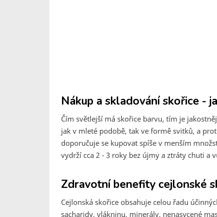
Nákup a skladování skořice - j
Čím světlejší má skořice barvu, tím je jakostně
jak v mleté podobě, tak ve formě svitků, a pro
doporučuje se kupovat spíše v menším množst
vydrží cca 2 - 3 roky bez újmy a ztráty chuti a 
Zdravotní benefity cejlonské s
Cejlonská skořice obsahuje celou řadu účinných 
sacharidy, vlákninu, minerály, nenasycené mas