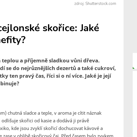
zdroj: Shutterstock.com
ejlonské skořice: Jaké
efity?
á teplou a příjemně sladkou vůni dřeva.
í se do nejrůznějších dezertů a také cukroví,
 ten pravý čas, říci si o ní více. Jaké je její
mbinuje?
 chutná sladce a teple, v aroma je cítit náznak
 odlišuje skořici od kasie a dodává ji právě
ko, kde jsou zvyklí skořicí dochucovat kávové a
je zase v oblibě skořicový čaj. Před časem bylo zvykem