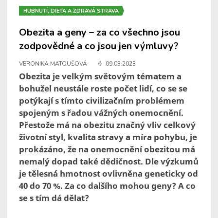
HUBNUTÍ, DIETA A ZDRAVÁ STRAVA
Obezita a geny – za co všechno jsou
zodpovědné a co jsou jen výmluvy?
VERONIKA MATOUŠOVÁ
09.03.2023
Obezita je velkým světovým tématem a
bohužel neustále roste počet lidí, co se se
potýkají s tímto civilizačním problémem
spojeným s řadou vážných onemocnění.
Přestože má na obezitu značný vliv celkový
životní styl, kvalita stravy a míra pohybu, je
prokázáno, že na onemocnění obezitou má
nemalý dopad také dědičnost. Dle výzkumů
je tělesná hmotnost ovlivněna geneticky od
40 do 70 %. Za co dalšího mohou geny? A co
se s tím dá dělat?