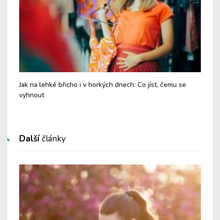
Jak na lehké břicho i v horkých dnech: Co jíst, čemu se
Chy
vyhnout
Další
články