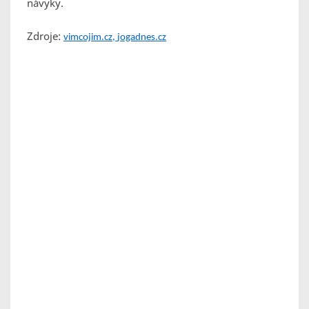
návyky.
Zdroje:
vimcojim.cz
,
jogadnes.cz