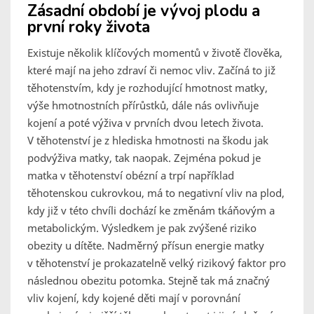
Zásadní období je vývoj plodu a
první roky života
Existuje několik klíčových momentů v životě člověka,
které mají na jeho zdraví či nemoc vliv. Začíná to již
těhotenstvím, kdy je rozhodující hmotnost matky,
výše hmotnostních přírůstků, dále nás ovlivňuje
kojení a poté výživa v prvních dvou letech života.
V těhotenství je z hlediska hmotnosti na škodu jak
podvýživa matky, tak naopak. Zejména pokud je
matka v těhotenství obézní a trpí například
těhotenskou cukrovkou, má to negativní vliv na plod,
kdy již v této chvíli dochází ke změnám tkáňovým a
metabolickým. Výsledkem je pak zvýšené riziko
obezity u dítěte. Nadměrný přísun energie matky
v těhotenství je prokazatelně velký rizikový faktor pro
následnou obezitu potomka. Stejně tak má značný
vliv kojení, kdy kojené děti mají v porovnání