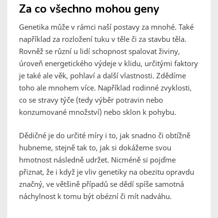
Za co všechno mohou geny
Genetika může v rámci naší postavy za mnohé. Také
například za rozložení tuku v těle či za stavbu těla.
Rovněž se různí u lidí schopnost spalovat živiny,
úroveň energetického výdeje v klidu, určitými faktory
je také ale věk, pohlaví a další vlastnosti. Zdědíme
toho ale mnohem více. Například rodinné zvyklosti,
co se stravy týče (tedy výběr potravin nebo
konzumované množství) nebo sklon k pohybu.
Dědičné je do určité míry i to, jak snadno či obtížně
hubneme, stejně tak to, jak si dokážeme svou
hmotnost následně udržet. Nicméně si pojďme
přiznat, že i když je vliv genetiky na obezitu opravdu
značný, ve většině případů se dědí spíše samotná
náchylnost k tomu být obézní či mít nadváhu.