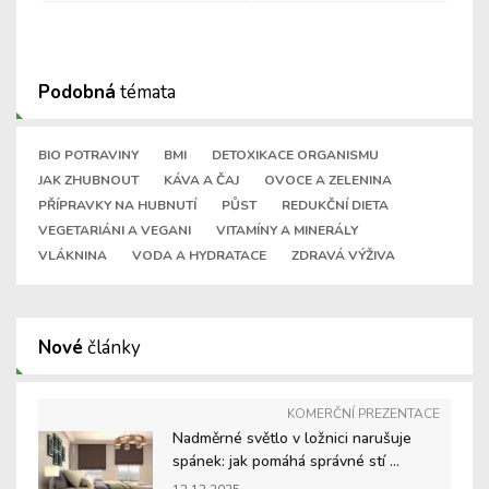
Podobná
témata
BIO POTRAVINY
BMI
DETOXIKACE ORGANISMU
JAK ZHUBNOUT
KÁVA A ČAJ
OVOCE A ZELENINA
PŘÍPRAVKY NA HUBNUTÍ
PŮST
REDUKČNÍ DIETA
VEGETARIÁNI A VEGANI
VITAMÍNY A MINERÁLY
VLÁKNINA
VODA A HYDRATACE
ZDRAVÁ VÝŽIVA
Nové
články
KOMERČNÍ PREZENTACE
Nadměrné světlo v ložnici narušuje
spánek: jak pomáhá správné stí ...