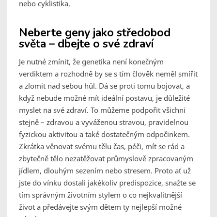
nebo cyklistika.
Neberte geny jako středobod
světa – dbejte o své zdraví
Je nutné zmínit, že genetika není konečným
verdiktem a rozhodně by se s tím člověk neměl smířit
a zlomit nad sebou hůl. Dá se proti tomu bojovat, a
když nebude možné mít ideální postavu, je důležité
myslet na své zdraví. To můžeme podpořit všichni
stejně – zdravou a vyváženou stravou, pravidelnou
fyzickou aktivitou a také dostatečným odpočinkem.
Zkrátka věnovat svému tělu čas, péči, mít se rád a
zbytečně tělo nezatěžovat průmyslově zpracovaným
jídlem, dlouhým sezením nebo stresem. Proto ať už
jste do vínku dostali jakékoliv predispozice, snažte se
tím správným životním stylem o co nejkvalitnější
život a předávejte svým dětem ty nejlepší možné