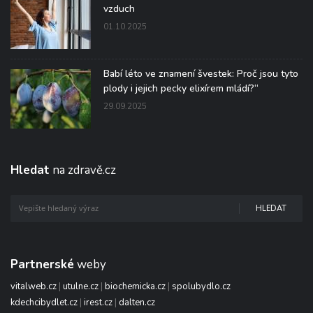
vzduch
01.10.2025
Babí léto ve znamení švestek: Proč jsou tyto
plody i jejich pecky elixírem mládí?“
29.09.2025
Hledat
na zdravě.cz
HLEDAT
Partnerské
weby
vitalweb.cz
|
utulne.cz
|
biochemicka.cz
|
spolubydlo.cz
kdechcibydlet.cz
|
irest.cz
|
dalten.cz