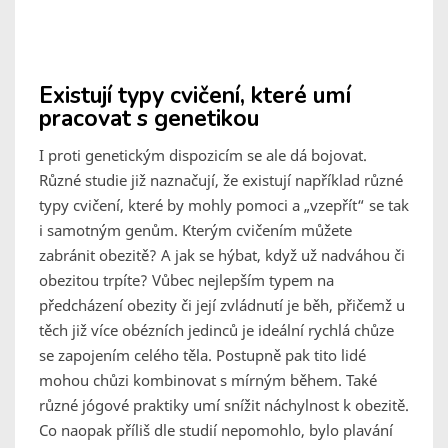
Existují typy cvičení, které umí
pracovat s genetikou
I proti genetickým dispozicím se ale dá bojovat.
Různé studie již naznačují, že existují například různé
typy cvičení, které by mohly pomoci a „vzepřít“ se tak
i samotným genům. Kterým cvičením můžete
zabránit obezitě? A jak se hýbat, když už nadváhou či
obezitou trpíte? Vůbec nejlepším typem na
předcházení obezity či její zvládnutí je běh, přičemž u
těch již více obézních jedinců je ideální rychlá chůze
se zapojením celého těla. Postupně pak tito lidé
mohou chůzi kombinovat s mírným během. Také
různé jógové praktiky umí snížit náchylnost k obezitě.
Co naopak příliš dle studií nepomohlo, bylo plavání