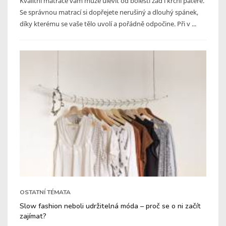
Kvalitní matrace vám může ulevit od bolesti zad i krční páteře.
Se správnou matrací si dopřejete nerušiný a dlouhý spánek,
díky kterému se vaše tělo uvolí a pořádně odpočine. Při v ...
OSTATNÍ TÉMATA
Slow fashion neboli udržitelná móda – proč se o ni začít
zajímat?