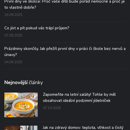
První dny ve školce: Proč vaše dítě bude pořád nemocné a proč je
to vlastně dobře?
16.09.2025
Co jíst a pít pokud vás trápí průjem?
07.09.2025
Prázdniny skončily. Jak přežít první dny v práci či škole bez nervů a
únavy?
04.09.2025
Nejnovější
články
Zapomeňte na letní saláty! Tohle by měl
obsahovat ideální podzimní jídelníček
07.10.2025
Jak na zdravý domov: teplota, vlhkost a čistý