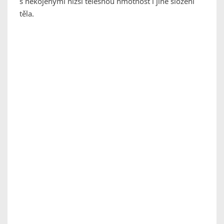
s nekojenými nižší tělesnou hmotnost i jiné složení
těla.