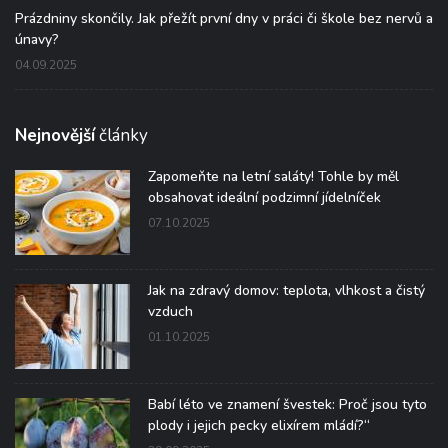
Prázdniny skončily. Jak přežít první dny v práci či škole bez nervů a
únavy?
04.09.2025
Nejnovější
články
Zapomeňte na letní saláty! Tohle by měl
obsahovat ideální podzimní jídelníček
07.10.2025
Jak na zdravý domov: teplota, vlhkost a čistý
vzduch
01.10.2025
Babí léto ve znamení švestek: Proč jsou tyto
plody i jejich pecky elixírem mládí?“