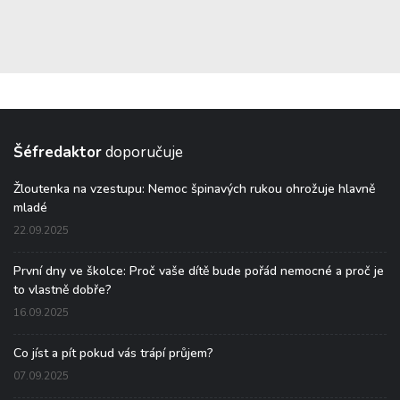
Šéfredaktor
doporučuje
Žloutenka na vzestupu: Nemoc špinavých rukou ohrožuje hlavně
mladé
22.09.2025
První dny ve školce: Proč vaše dítě bude pořád nemocné a proč je
to vlastně dobře?
16.09.2025
Co jíst a pít pokud vás trápí průjem?
07.09.2025