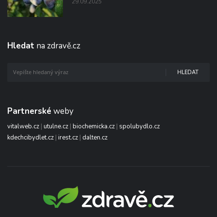
29.09.2025
Hledat
na zdravě.cz
HLEDAT
Partnerské
weby
vitalweb.cz
|
utulne.cz
|
biochemicka.cz
|
spolubydlo.cz
kdechcibydlet.cz
|
irest.cz
|
dalten.cz