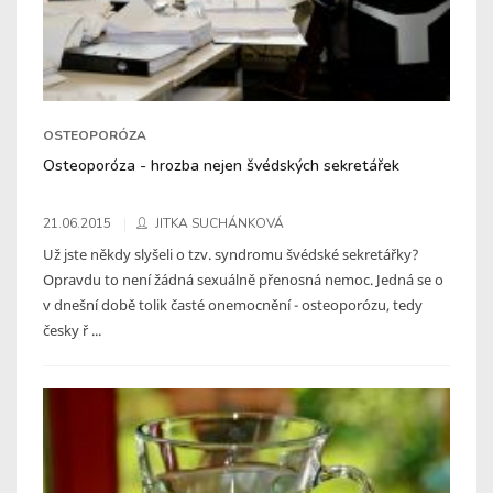
OSTEOPORÓZA
Osteoporóza - hrozba nejen švédských sekretářek
21.06.2015
JITKA SUCHÁNKOVÁ
Už jste někdy slyšeli o tzv. syndromu švédské sekretářky?
Opravdu to není žádná sexuálně přenosná nemoc. Jedná se o
v dnešní době tolik časté onemocnění - osteoporózu, tedy
česky ř ...