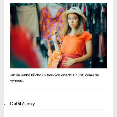
Jak na lehké břicho i v horkých dnech: Co jíst, čemu se
Chy
vyhnout
Další
články