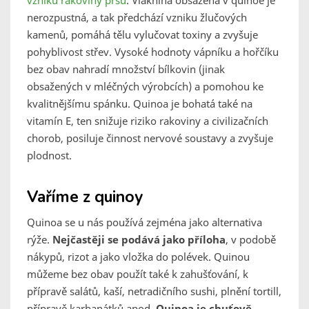
vzniku rakoviny prsu
. Vláknina obsažená v quinoe je
nerozpustná, a tak předchází vzniku žlučových
kamenů, pomáhá tělu vylučovat toxiny a zvyšuje
pohyblivost střev. Vysoké hodnoty vápníku a hořčíku
bez obav nahradí množství bílkovin (jinak
obsažených v mléčných výrobcích) a pomohou ke
kvalitnějšímu spánku. Quinoa je bohatá také na
vitamín E, ten snižuje riziko rakoviny a civilizačních
chorob, posiluje činnost nervové soustavy a zvyšuje
plodnost.
Vaříme z quinoy
Quinoa se u nás používá zejména jako alternativa
rýže.
Nejčastěji se podává jako příloha
, v podobě
nákypů, rizot a jako vložka do polévek. Quinou
můžeme bez obav použít také k zahušťování, k
přípravě salátů, kaší, netradičního sushi, plnění tortill,
přípravě karbanátků apod.
Quinoa je chuťově