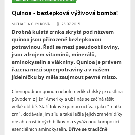
Quinoa - bezlepková výživová bomba!
MICHAELA CHYLKOVÁ
25.07.2015
Drobná kulatá zrnka skrytá pod názvem
quinoa jsou přirozeně bezlepkovou
potravinou. Řadí se mezi pseudoobiloviny,
jsou zdrojem vitamínů, minerálů,
aminokyselin a vlákniny. Qunioa je právem
řazena mezi superpotraviny a v našem
jídelníčku by měla zaujmout pevné místo.
Chenopodium quinoa neboli merlík chilský je rostlina
původem z Jižní Ameriky a už i nás se začíná těšit
velké oblibě. Staří Inkové quinou uctívali jako "matku
zrn", dodávala jim sílu a také léčila jejich zranění díky
obsahu rostlinných bílkovin a vyváženou kompozicí
esenciálních aminokyselin.
Dříve se tradičně