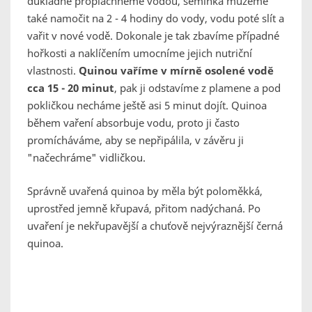
důkladně propláchneme vodou, semínka můžeme
také namočit na 2 - 4 hodiny do vody, vodu poté slít a
vařit v nové vodě. Dokonale je tak zbavíme případné
hořkosti a naklíčením umocníme jejich nutriční
vlastnosti.
Quinou vaříme v mírně osolené vodě
cca 15 - 20 minut
, pak ji odstavíme z plamene a pod
pokličkou necháme ještě asi 5 minut dojít. Quinoa
během vaření absorbuje vodu, proto ji často
promícháváme, aby se nepřipálila, v závěru ji
"načechráme" vidličkou.
Správně uvařená quinoa by měla být poloměkká,
uprostřed jemně křupavá, přitom nadýchaná. Po
uvaření je nekřupavější a chuťově nejvýraznější černá
quinoa.