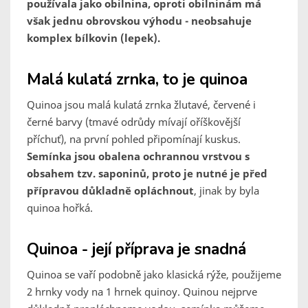
používala jako obilnina, oproti obilninám má
však jednu obrovskou výhodu - neobsahuje
komplex bílkovin (lepek).
Malá kulatá zrnka, to je quinoa
Quinoa jsou malá kulatá zrnka žlutavé, červené i
černé barvy (tmavé odrůdy mívají oříškovější
příchuť), na první pohled připomínají kuskus.
Semínka jsou obalena ochrannou vrstvou s
obsahem tzv. saponinů, proto je nutné je před
přípravou důkladně opláchnout
, jinak by byla
quinoa hořká.
Quinoa - její příprava je snadná
Quinoa se vaří podobně jako klasická rýže, použijeme
2 hrnky vody na 1 hrnek quinoy. Quinou nejprve