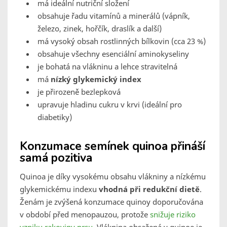
má ideální nutriční složení
obsahuje řadu vitamínů a minerálů (vápník,
železo, zinek, hořčík, draslík a další)
má vysoký obsah rostlinných bílkovin (cca 23 %)
obsahuje všechny esenciální aminokyseliny
je bohatá na vlákninu a lehce stravitelná
má
nízký glykemický index
je přirozeně bezlepková
upravuje hladinu cukru v krvi (ideální pro
diabetiky)
Konzumace semínek quinoa přináší
samá pozitiva
Quinoa je díky vysokému obsahu vlákniny a nízkému
glykemickému indexu
vhodná při redukční dietě
.
Ženám je zvýšená konzumace quinoy doporučována
v období před menopauzou, protože
snižuje riziko