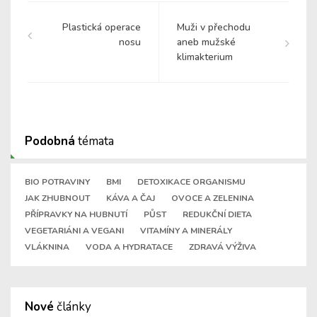
Plastická operace
Muži v přechodu
nosu
aneb mužské
klimakterium
Podobná
témata
BIO POTRAVINY
BMI
DETOXIKACE ORGANISMU
JAK ZHUBNOUT
KÁVA A ČAJ
OVOCE A ZELENINA
PŘÍPRAVKY NA HUBNUTÍ
PŮST
REDUKČNÍ DIETA
VEGETARIÁNI A VEGANI
VITAMÍNY A MINERÁLY
VLÁKNINA
VODA A HYDRATACE
ZDRAVÁ VÝŽIVA
Nové
články