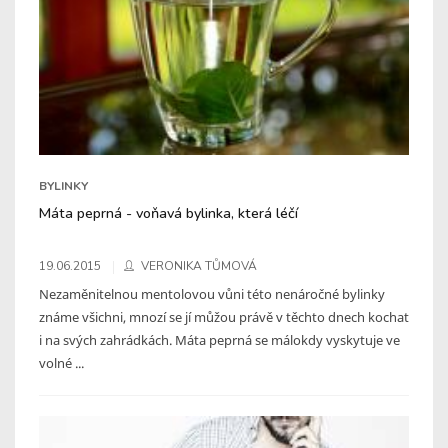
BYLINKY
Máta peprná - voňavá bylinka, která léčí
19.06.2015
VERONIKA TŮMOVÁ
Nezaměnitelnou mentolovou vůni této nenáročné bylinky
známe všichni, mnozí se jí můžou právě v těchto dnech kochat
i na svých zahrádkách. Máta peprná se málokdy vyskytuje ve
volné ...